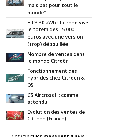
mais pas pour tout le
monde"
1.4 HDI 68 ch 58000
(
0
)
-- /20
Ë-C3 30 kWh : Citroën vise
le totem des 15 000
euros avec une version
(trop) dépouillée
Nombre de ventes dans
le monde Citroën
Fonctionnement des
hybrides chez Citroën &
DS
C5 Aircross II : comme
attendu
Evolution des ventes de
Citroën (France)
Ces véhicules
manquent d'avis
: