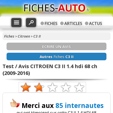
FICHES
ARTICLES
ACTUS
Fiches
Citroen
C3 II
>
>
ECRIRE UN AVIS
Autres
Fiches
C3 II
Test / Avis CITROEN C3 II 1.4 hdi 68 ch
(2009-2016)
Merci aux
85 internautes
qui ont témoigné sur cette C3 II 1.4 HDI 68