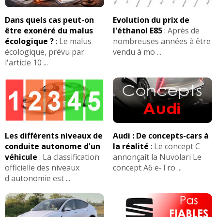
1.4 HDI 68 ch 130 000 km, 2003, pack
18/20
Dans quels cas peut-on
Evolution du prix de
clim
(
0
)
être exonéré du malus
l'éthanol E85
:
Après de
écologique ?
:
Le malus
nombreuses années à être
1.4 HDI 68 ch 195250
(
0
)
17/20
écologique, prévu par
vendu à mo ...
l'article 10 ...
1.4 HDI 68 ch 24000km année2010
(
0
08/20
)
1.4 HDI 68 ch 20000kms, 2011
(
0
)
09/20
Les différents niveaux de
Audi : De concepts-cars à
1.4 HDI 68 ch 50.000
(
0
)
conduite autonome d'un
la réalité
:
Le concept C
12/20
véhicule
:
La classification
annonçait la Nuvolari Le
officielle des niveaux
concept A6 e-Tro ...
d'autonomie est ...
1.4 HDI 68 ch 140000 ///2007
(
0
)
12/20
1.4 HDI 68 ch 168000 km hdi 1.4
(
0
)