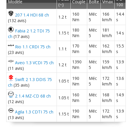
Modèle
Couple
Boîte
Vmax
(~)
100
1.4 HDI 68 ch 32000
(
0
)
16/20
160
Méc
166
14.4
207 1.4 HDI 68 ch
1.2 t
Nm
5
km/h
s
(132 avis)
1.4 HDI 68 ch BVM5, 165 000 km,
13/20
180
Méc
181
Fabia 2 1.2 TDI 75
1.15 t
14 s
année 2011
(
0
)
Nm
5
km/h
ch
(17 avis)
170
Méc
162
15.5
Rio 1.1 CRDI 75 ch
1.4 HDI 68 ch 2015 25MKMS Confort
1.1 t
-- /20
Nm
6
km/h
s
(23 avis)
véhicule en
(
1
)
1390
Méc
159
13.9
Aveo 1.3 VCDI 75 ch
1.2 t
Nm
5
km/h
s
(11 avis)
1.4 HDI 68 ch 40000
(
0
)
10/20
190
Méc
172
13.6
Swift 2 1.3 DDIS 75
1.05 t
Nm
5
km/h
s
ch
(35 avis)
1.4 HDI 68 ch HDI 70
18/20
160
Méc
168
14.9
,COLLECTION,TOIT PANORAM
(
1
)
2 1.4 MZ-CD 68 ch
1.05 t
Nm
5
km/h
s
(12 avis)
1.4 HDI 68 ch 65000 kms
(
1
)
190
Méc
172
13.9
Agila 1.3 CDTI 75 ch
05/20
1.15 t
Nm
5
km/h
s
(13 avis)
1.4 HDI 68 ch Nouvelle C3 confort,