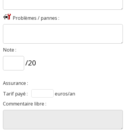
1.4 HDI 68 ch 120000km 2010 exclusive
12/20
(
0
)
Problèmes / pannes :
1.4 HDI 68 ch
(
0
)
14/20
1.4 HDI 68 ch
(
0
)
19/20
Note :
/20
1.4 HDI 68 ch 2013
(
0
)
16/20
Assurance :
1.4 HDI 68 ch 137000
(
0
)
16/20
Tarif payé :
euros/an
Commentaire libre :
1.4 HDI 68 ch BM 60000 km année
17/20
2011 Airdream
(
0
)
1.4 HDI 68 ch Confort 73000km
(
0
)
16/20