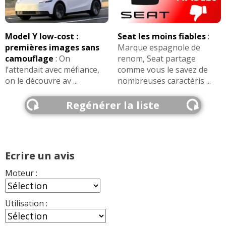
18/20
1.4 HDI 68 ch
(
1
)
-- /20
Model Y low-cost :
Seat les moins fiables
:
premières images sans
Marque espagnole de
camouflage
:
On
renom, Seat partage
1.4 HDI 68 ch
(
0
)
l’attendait avec méfiance,
comme vous le savez de
17/20
on le découvre av ...
nombreuses caractéris ...
1.4 HDI 68 ch 100 000 km 2011
Regénérer la liste
16/20
Exclusive
(
0
)
1.4 HDI 68 ch 2005.88000KMS
(
0
)
12/20
Ecrire un avis
Moteur :
1.4 HDI 68 ch 131000
(
0
)
-- /20
Utilisation :
1.4 HDI 68 ch Boite 5, 188000 km , 2012
17/20
(
0
)