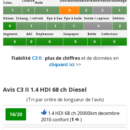
Note des internautes :
Culasse
Distribution
Batterie
Alternateur
Allumage
Culas.
Huile
Vieillissement des plastiques
:
1
aime
13.1/20
1
1
1
5
2
3
1
Panne la plus signalée :
Démar.
Echang. / refroid.
Ppe à Eau
Ppe à huile
Sonde / capteur
Débitm.
embrayage
Sensibilité plastique
:
2
n'aiment pas
0
1
1
1
4
2
Présentation intérieure
:
2
aiment
Segment.
AAC
Dephaseur
Soupapes
Bielle
Collecteur
0
0
0
0
0
0
Luminosité
:
1
n'aime pas
Fiabilité
C3 II
:
plus de chiffres
et de données en
Qualité son/autoradio
:
1
aime
cliquant ici
>>
Modularité
:
1
aime
Avis C3 II 1.4 HDI 68 ch Diesel
Habitabilité
:
1
n'aime pas
(Tri par ordre de longueur de l'avis)
Position de conduite
:
1
aime
1.4 HDI 68 ch 20000km decembre
16/20
2010 confort
(
1
)
Visibilité avant
:
1
aime