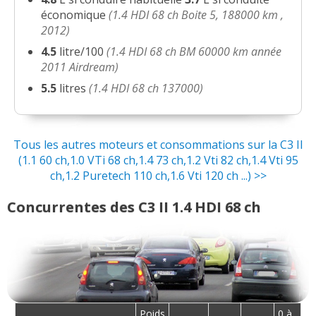
économique
(1.4 HDI 68 ch Boite 5, 188000 km ,
2012)
1.4 HDI 68 ch 20179 kms Décembre
04/20
2013 c3 Vita
(
0
)
4.5
litre/100
(1.4 HDI 68 ch BM 60000 km année
2011 Airdream)
1.4 HDI 68 ch boîte manuelle, 70 000
15/20
5.5
litres
(1.4 HDI 68 ch 137000)
km, 2012
(
0
)
1.4 HDI 68 ch Année 2009, 140000 kms,
14/20
Tous les autres moteurs et consommations sur la C3 II
boîte m
(
0
)
(1.1 60 ch,1.0 VTi 68 ch,1.4 73 ch,1.2 Vti 82 ch,1.4 Vti 95
ch,1.2 Puretech 110 ch,1.6 Vti 120 ch ...) >>
1.4 HDI 68 ch C3 COLLECTION 10/2013
12/20
- 30000KM
(
0
)
Concurrentes des C3 II 1.4 HDI 68 ch
1.4 HDI 68 ch acheté à 30 000 Km en
05/20
2011 pour
(
0
)
1.4 HDI 68 ch boîte 5, 112000km 2011
12/20
comfort
(
0
)
Poids
0 à