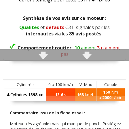
Synthèse de vos avis sur ce moteur :
Qualités
et
défauts
C3 II signalés par les
internautes
via les
85 avis postés
:
Comportement routier
:
10
aiment
3
n'aiment
pas
Précision direction
:
1
aime
1
n'aime pas
Consistance direction
:
1
aime
1
n'aime pas
Cylindrée
0 à 100 km/h
V. Max
Couple
160
Nm
4
Cylindres
1398 cc
13.6
s
168
km/h
Freinage
:
4
aiment
1
n'aime pas
à
2000
t/min
Rayon de braquage
:
1
aime
Commentaire issu de la fiche essai :
Moteur très agréable mais qui manque de punch. Privilégiez
Agrément
:
7
aiment
5
n'aiment pas