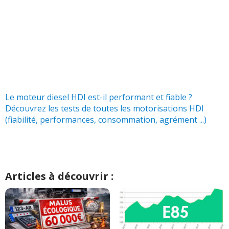
1.4 HDI 68 ch 110 000 km, 2002
(
0
)
08/20
1.4 HDI 68 ch
(
0
)
13/20
1.4 HDI 68 ch 120000
(
0
)
Le moteur diesel HDI est-il performant et fiable ?
12/20
Découvrez les tests de toutes les motorisations HDI
(fiabilité, performances, consommation, agrément ...)
1.4 HDI 68 ch 2011
(
1
)
-- /20
1.4 HDI 68 ch
(
0
)
04/20
Articles à découvrir :
1.4 HDI 68 ch c3 2 2012 voiture
18/20
professionnel
(
0
)