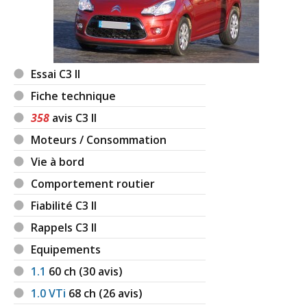
1.4 HDI 68 ch BVM, 19000 kms, 2015,
18/20
Feel Edit
(
0
)
1.4 HDI 68 ch 100000
(
0
)
Essai C3 II
17/20
Fiche technique
358
avis C3 II
1.4 HDI 68 ch 107000
(
1
)
15/20
Moteurs / Consommation
Vie à bord
1.4 HDI 68 ch 72 000
(
0
)
-- /20
Comportement routier
Fiabilité C3 II
1.4 HDI 68 ch 190000
(
0
)
02/20
Rappels C3 II
Equipements
1.4 HDI 68 ch BOITE MANUELLE
(
0
)
-- /20
1.1
60
ch (30 avis)
1.0 VTi
68
ch (26 avis)