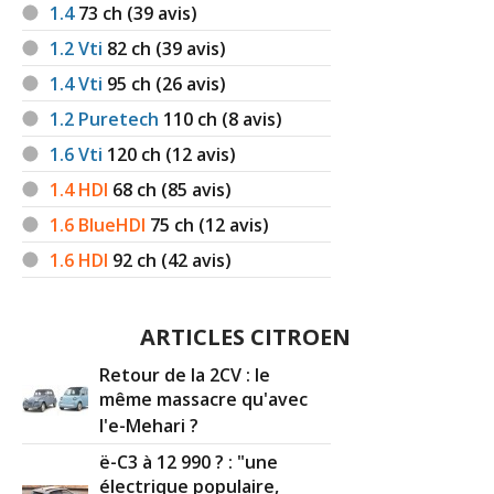
1.4 HDI 68 ch 93000km.2013.confort.
1.4
73
ch (39 avis)
16/20
boite man
(
1
)
1.2 Vti
82
ch (39 avis)
1.4 HDI 68 ch 2008
(
0
)
1.4 Vti
95
ch (26 avis)
-- /20
1.2 Puretech
110
ch (8 avis)
1.6 Vti
120
ch (12 avis)
1.4 HDI 68 ch 143534
(
0
)
17/20
1.4 HDI
68
ch (85 avis)
1.6 BlueHDI
75
ch (12 avis)
1.4 HDI 68 2010
(
0
)
-- /20
1.6 HDI
92
ch (42 avis)
1.4 HDI 68 ch 2013, commercial 2
-- /20
ARTICLES CITROEN
places
(
0
)
Retour de la 2CV : le
1.4 HDI 68 ch C3 Phase 2 de 2011 - 180
même massacre qu'avec
10/20
000 km
(
0
)
l'e-Mehari ?
ë-C3 à 12 990 ? : "une
1.4 HDI 68 ch 38000, 2013
(
0
)
-- /20
électrique populaire,