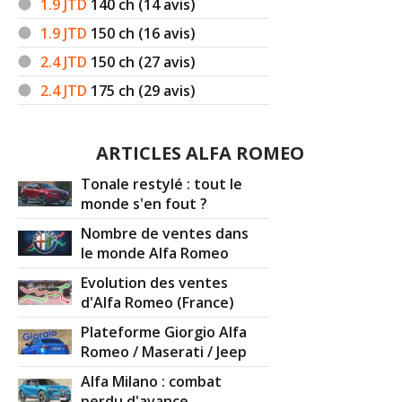
1.9 JTD
140
ch (14 avis)
1.9 JTD
150
ch (16 avis)
2.4 JTD
150
ch (27 avis)
2.4 JTD
175
ch (29 avis)
ARTICLES ALFA ROMEO
Tonale restylé : tout le
monde s'en fout ?
Nombre de ventes dans
le monde Alfa Romeo
Evolution des ventes
d'Alfa Romeo (France)
Plateforme Giorgio Alfa
Romeo / Maserati / Jeep
Alfa Milano : combat
perdu d'avance ...