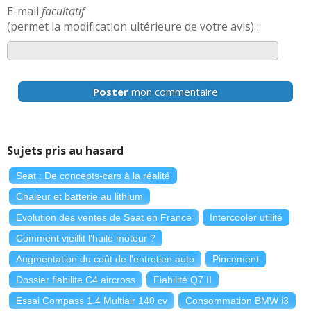
E-mail
facultatif
(permet la modification ultérieure de votre avis) :
Poster
mon commentaire
Sujets pris au hasard
Seat : De concepts-cars à la réalité
Chaleur et batterie au lithium
Evolution des ventes de Seat en France
Intercooler utilité
Comment vieillit l'huile moteur ?
Augmentation du coût de l'entretien auto
Pincement
Dossier fiabilite C4 aircross
Fiabilité Q7 II
Essai Compass 1.4 Multiair 140 cv
Consommation BMW i3