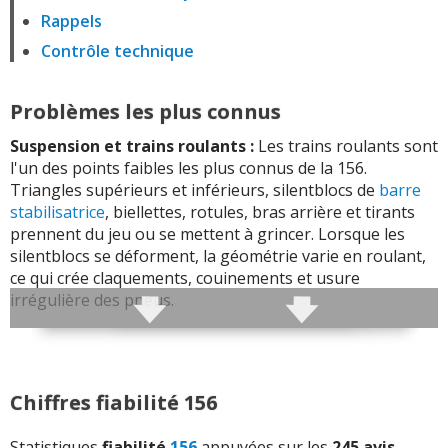
Rappels
Contrôle technique
Problèmes les plus connus
Suspension et trains roulants :
Les trains roulants sont
l'un des points faibles les plus connus de la 156.
Triangles supérieurs et inférieurs, silentblocs de
barre
stabilisatrice
, biellettes, rotules, bras arrière et tirants
prennent du jeu ou se mettent à grincer. Lorsque les
silentblocs se déforment, la géométrie varie en roulant,
ce qui crée claquements, couinements et usure
irrégulière des pneus.
Pneus et géométrie :
Les pneus avant peuvent s'user
rapidement lorsque les trains roulants ne sont plus
parfaitement guidés. Un carrossage ou un pincement
Chiffres fiabilité 156
modifié par des silentblocs fatigués use les épaules des
pneus et peut donner une usure asymétrique. Avant de
Statistiques
fiabilité
156
appuyées sur les
245 avis