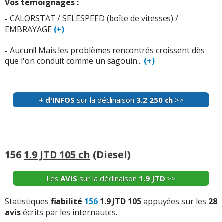
Vos témoignages :
-
Jusque a maintenant un changement de embrayage, les
-
CALORSTAT / SELESPEED (boîte de vitesses) /
courroies de distribution, un pair de disques avant, e 4
EMBRAYAGE
(+)
amortisseurs (Koni reglables), une batter ...
Lire la suite
>>
-
Aucun!! Mais les problèmes rencontrés croissent dès
que l'on conduit comme un sagouin...
(+)
-
Défaut sonde lambda à 137000
(+)
-
Radiateur + Thermostat HS à 156 000km. Embrayage à
remplacer à 158000 km. Triangle avant à remplacer.
(+)
+ d'INFOS
sur la déclinaison
3.2 250 ch
>>
-
RIEN, IL FAUT JUSTE FAIRE LES REVISIONS PRECONISÉS
(+)
-
Débitmètre, barre stabilisatrices et triangles
156
1.9 JTD 105 ch
(Diesel)
avants,durite d'admission fissurée,cache moteur qui
vieilli mal a cause des ralentisseurs, durite cu ...
Lire la
Les
AVIS
sur la déclinaison
1.9 JTD
>>
suite >>
Statistiques
fiabilité
156
1.9 JTD 105
appuyées sur les
28
avis
écrits par les internautes.
+ d'INFOS
sur la déclinaison
2.5 190 ch
>>