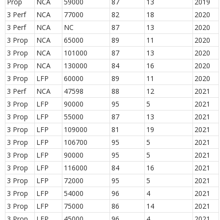
Prop
NCA
59000
87
13
2019
3 Perf
NCA
77000
82
18
2020
3 Perf
NCA
NC
87
13
2020
3 Prop
NCA
65000
89
11
2020
3 Prop
NCA
101000
87
13
2020
3 Prop
NCA
130000
84
16
2020
3 Prop
LFP
60000
89
11
2020
3 Perf
NCA
47598
88
12
2021
3 Prop
LFP
90000
95
5
2021
3 Prop
LFP
55000
87
13
2021
3 Prop
LFP
109000
81
19
2021
3 Prop
LFP
106700
95
5
2021
3 Prop
LFP
90000
95
5
2021
3 Prop
LFP
116000
84
16
2021
3 Prop
LFP
72000
95
5
2021
3 Prop
LFP
54000
96
4
2021
3 Prop
LFP
75000
86
14
2021
3 Prop
LFP
45000
96
4
2021