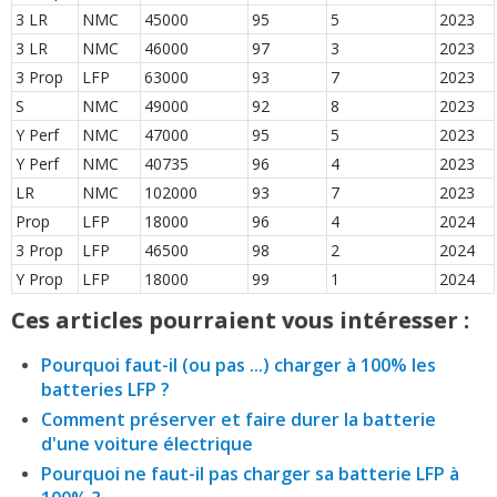
3 LR
NMC
45000
95
5
2023
3 LR
NMC
46000
97
3
2023
3 Prop
LFP
63000
93
7
2023
S
NMC
49000
92
8
2023
Y Perf
NMC
47000
95
5
2023
Y Perf
NMC
40735
96
4
2023
LR
NMC
102000
93
7
2023
Prop
LFP
18000
96
4
2024
3 Prop
LFP
46500
98
2
2024
Y Prop
LFP
18000
99
1
2024
Ces articles pourraient vous intéresser :
Pourquoi faut-il (ou pas ...) charger à 100% les
batteries LFP ?
Comment préserver et faire durer la batterie
d'une voiture électrique
Pourquoi ne faut-il pas charger sa batterie LFP à
100% ?