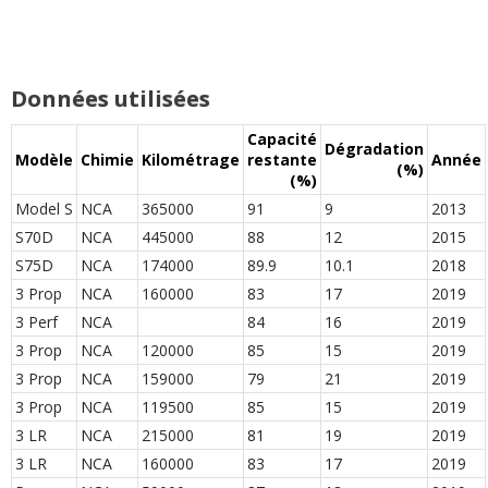
Données utilisées
Capacité
Dégradation
Modèle
Chimie
Kilométrage
restante
Année
(%)
(%)
Model S
NCA
365000
91
9
2013
S70D
NCA
445000
88
12
2015
S75D
NCA
174000
89.9
10.1
2018
3 Prop
NCA
160000
83
17
2019
3 Perf
NCA
84
16
2019
3 Prop
NCA
120000
85
15
2019
3 Prop
NCA
159000
79
21
2019
3 Prop
NCA
119500
85
15
2019
3 LR
NCA
215000
81
19
2019
3 LR
NCA
160000
83
17
2019