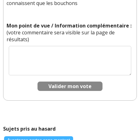
de petit pavillon de banlieue middle class , oubliant
connaissent que les bouchons
que l'électrique c'est "durable" soit disant
😉 .
Mon point de vue / Information complémentaire :
(votre commentaire sera visible sur la page de
résultats)
Il y a
2
réaction(s) sur ce commentaire :
Par
Jeanpoutre
TOP CONTRIBUTEUR
(2026-
02-23 14:32:16) : O que c'est méchant 😂
Par
Admin
ADMINISTRATEUR DU SITE
Valider mon vote
(2026-03-04 10:01:56) : Pas de banlieue dans ma
campagne ...
Réagir à ce commentaire
(Votre post sera visible sous le commentaire)
Sujets pris au hasard
Avantages portes sans montant