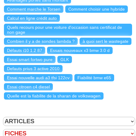
Comment marche le Torsen
Comment choisir une hybride
Calcul en ligne crédit auto
Quels recours pour une voiture d'occasion sans certificat de
non gage
Combien il y a de sondes lambda ?
à quoi sert le wastegate
Défauts i10 1.2 87
Essais nouveaux x3 bmw 3.0 d
Essai smart fortwo pure
GLK
Defauts prius 3 active 2010
Essai nouvelle audi a3 tfsi 122cv
Fiabilité bmw e65
Essai citroen c4 diesel
Quelle est la fiabilite de la sharan de volkswagen