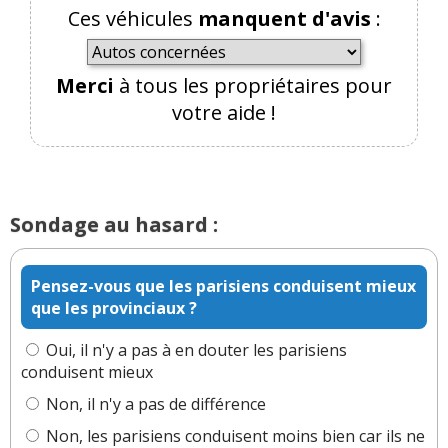
Ces véhicules
manquent d'avis
:
22 22:09:34) : Bah alors, moi qui lisait ici même il y
a un an que chez tesla tout était upgradable a
volonté, que c'était l'avenir etc Le discours aurait
Merci
à tous les propriétaires pour
il changé ? Musk est finalement un businessman
comme les autres.
votre aide !
Flute alors 😁
Réagir à ce commentaire
Sondage au hasard :
(Votre post sera visible sous le commentaire)
Pensez-vous que les parisiens conduisent mieux
que les provinciaux ?
Par
Roby55
TOP CONTRIBUTEUR
(Date : 2026-
Oui, il n'y a pas à en douter les parisiens
02-21 08:52:35)
conduisent mieux
Non, il n'y a pas de différence
Bah.. Dans deux ans vous acheterez une 3eme
tesla que vous exiberez fierement dans votre cour
Non, les parisiens conduisent moins bien car ils ne