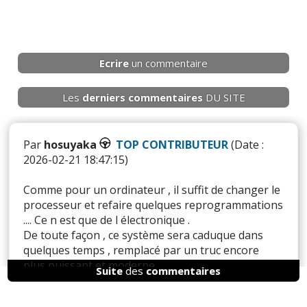
Ecrire
un commentaire
Les
derniers
commentaires
DU SITE
Par
hosuyaka
TOP CONTRIBUTEUR
(Date :
2026-02-21 18:47:15)
Comme pour un ordinateur , il suffit de changer le
processeur et refaire quelques reprogrammations
.... Ce n est que de l électronique .
De toute façon , ce système sera caduque dans
quelques temps , remplacé par un truc encore
plus puissant et moderne .
Suite
des
commentaires
La seule solution facile , le leasing , comme cela ,
dès qu'il y a un truc nouveau qu il faut absolument