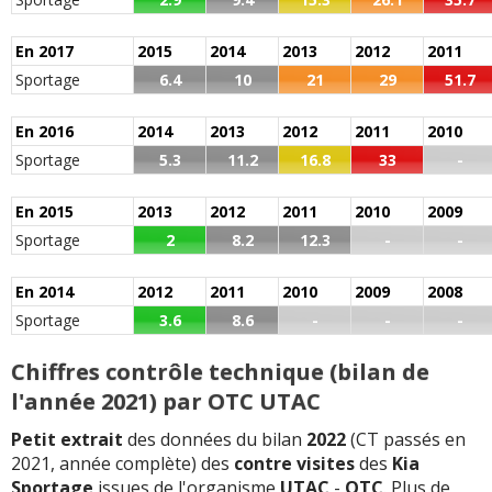
En 2017
2015
2014
2013
2012
2011
Sportage
6.4
10
21
29
51.7
En 2016
2014
2013
2012
2011
2010
Sportage
5.3
11.2
16.8
33
-
En 2015
2013
2012
2011
2010
2009
Sportage
2
8.2
12.3
-
-
En 2014
2012
2011
2010
2009
2008
Sportage
3.6
8.6
-
-
-
Chiffres contrôle technique (bilan de
l'année 2021) par OTC UTAC
Petit extrait
des données du bilan
2022
(CT passés en
2021, année complète) des
contre visites
des
Kia
Sportage
issues de l'organisme
UTAC
-
OTC
.
Plus de