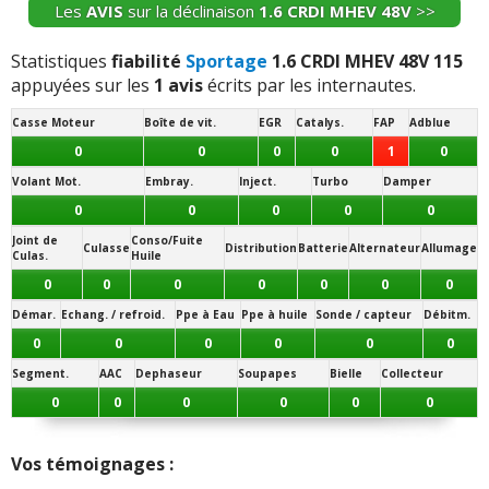
Les
AVIS
sur la déclinaison
1.6 CRDI MHEV 48V
>>
Segment.
AAC
Dephaseur
Soupapes
Bielle
Collecteur
0
0
0
0
0
0
Statistiques
fiabilité
Sportage
1.6 CRDI MHEV 48V 115
appuyées sur les
1 avis
écrits par les internautes.
Vos témoignages :
Casse Moteur
Boîte de vit.
EGR
Catalys.
FAP
Adblue
-
Aucun et j'espere que la garantie 7 ans est honnête
(+)
0
0
0
0
1
0
Volant Mot.
Embray.
Inject.
Turbo
Damper
-
Boite a fusible fermeture des portes
(+)
0
0
0
0
0
-
Raté du moteur perte de puissance fuite d in injecteur
Joint de
Conso/Fuite
Culasse
Distribution
Batterie
Alternateur
Allumage
Culas.
Huile
problème du regulateur de vitesse qui reste actif malgré
0
0
0
0
0
0
0
la demande de coupures dangereux
(+)
Démar.
Echang. / refroid.
Ppe à Eau
Ppe à huile
Sonde / capteur
Débitm.
-
Injection, défaut de peinture
(+)
0
0
0
0
0
0
Segment.
AAC
Dephaseur
Soupapes
Bielle
Collecteur
-
Colonne de direction a remplacer moteur casser
(+)
0
0
0
0
0
0
-
Joint entre la boite et l'embrayage defaillant, changé en
garantie à 147000km
(+)
Vos témoignages :