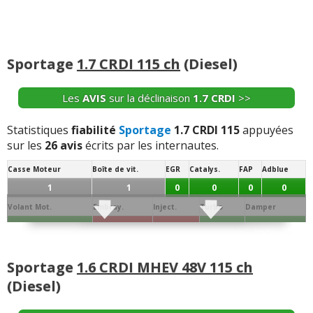
Sportage
1.7 CRDI 115 ch
(Diesel)
Les
AVIS
sur la déclinaison
1.7 CRDI
>>
Statistiques
fiabilité
Sportage
1.7 CRDI 115
appuyées
sur les
26 avis
écrits par les internautes.
Casse Moteur
Boîte de vit.
EGR
Catalys.
FAP
Adblue
1
1
0
0
0
0
Volant Mot.
Embray.
Inject.
Turbo
Damper
0
5
4
0
0
Joint de
Conso/Fuite
Culasse
Distribution
Batterie
Alternateur
Allumage
Culas.
Huile
Sportage
1.6 CRDI MHEV 48V 115 ch
0
0
0
0
0
0
0
(Diesel)
Démar.
Echang. / refroid.
Ppe à Eau
Ppe à huile
Sonde / capteur
Débitm.
0
0
0
0
0
0