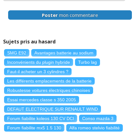
Poster
mon commentaire
Sujets pris au hasard
SMG E92
Avantages batterie au sodium
Inconvénients du plugin hybride
Turbo lag
Faut-il acheter un 3 cylindres ?
Les différents emplacements de la batterie
Robustesse voitures électriques chinoises
Essai mercedes classe s 350 2005
DEFAUT ELECTRIQUE SUR RENAULT WIND
Forum fiabilite koleos 130 CV DCI
Conso mazda 3
Forum fiabilite mx5 1.5 130
Alfa romeo stelvio fiabilité