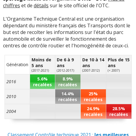
chiffres
et de
détails
sur le site officiel de l'OTC.
L'Organisme Technique Central est une organisation
dépendant du ministère français des Transports dont le
but est de recolter les informations sur l'état du parc
automobile et de surveiller le fonctionnement des
centres de contrôle routier et l'homogénéité de ceux-ci.
Moins de
De 6 à 9
De 10 à 14
Plus de 15
Génération
5 ans
ans
ans
ans
(2017-2021)
(2012-2017)
(2007-2012)
(< 2007)
5.6%
8.9%
2016
recalées
recalées
14.4%
25%
2010
recalées
recalées
24.9%
28.5%
2004
recalées
recalées
Classement Contrôle technique 2021 :
les meilleures