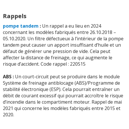
-
Après rappel constructeur et réparation en octobre
Rappels
2023, alternateur qui vient de tomber, heuresement que
c'était en ligne droite et que je roulais ...
Lire la suite >>
pompe tandem
:
Un rappel a eu lieu en 2024
concernant les modèles fabriqués entre 26.10.2018 –
05.10.2020. Un filtre défectueux à l’intérieur de la pompe
+ d'INFOS
sur la déclinaison
1.6 CRDI MHEV 48V 136
tandem peut causer un apport insuffisant d’huile et un
ch
>>
défaut de générer une pression de vide. Cela peut
affecter la distance de freinage, ce qui augmente le
risque d’accident. Code rappel : 220S15
ABS :
Un court-circuit peut se produire dans le module
Système de freinage antiblocage (ABS)/Programme de
stabilité électronique (ESP). Cela pourrait entraîner un
débit de courant excessif qui pourrait accroître le risque
d’incendie dans le compartiment moteur. Rappel de mai
2021 qui concerne les modèles fabriqués entre 2015 et
2020.