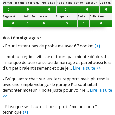
roulements doivent être contrôlés lorsqu'une usure
Démar.
Echang. / refroid.
Ppe à Eau
Ppe à huile
Sonde / capteur
Débitm.
anormale revient malgré le remplacement des pneus.
0
0
0
0
0
0
Segment.
AAC
Dephaseur
Soupapes
Bielle
Collecteur
Freinage :
Les plaquettes, disques et capteurs ABS
0
0
0
0
0
0
peuvent poser problème. Une plaquette défectueuse ou
mal guidée peut marquer un disque très rapidement,
tandis qu'un capteur ABS ou un fusible associé peut
Vos témoignages :
allumer un défaut. Les bruits ou vibrations au freinage
-
Pour l'nstant pas de probleme avec 67 oookm
(+)
doivent faire vérifier les étriers, les coulisseaux et les
portées de plaquettes.
-
-moteur régime vitesse et tours par minute déplorable.
- manque de puissance au démarrage et pareil aussi lors
Peinture et finitions :
La peinture, les jantes, les
d'un petit ralentissement et que je ...
Lire la suite >>
plastiques, les sièges et certaines garnitures peuvent
vieillir prématurément. Une peinture qui s'écaille ou une
-
BV qui accrochait sur les 1ers rapports mais pb résolu
jante dont le vernis se dégrade laisse l'humidité
avec une simple vidange (le garage Kia souhaitait
s'installer sous la couche de protection. Les plastiques
démonter moteur + boîte juste pour voir le ...
Lire la suite
fissurés ou les garnitures fragiles peuvent aussi poser
>>
problème au
contrôle technique
lorsqu'ils concernent
des éléments extérieurs ou de sécurité.
-
Plastique se fissure et pose problème au contrôle
technique
(+)