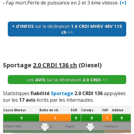
-
Fap mort.Perte de puissance en 2 et 3 ème vitesse.
(+)
-
Rien depuis 1 an et demie
(+)
-
RAS. C'est du costaud
(+)
+ d'INFOS
sur la déclinaison
1.6 CRDI MHEV 48V 115
-
Siege avant qui se decolorent.
(+)
ch
>>
-
Injection défectueuse, - Défaut sieges, - Qualité de la
peinture, - Remise en état embrayage, - Problème de
mise à jour récurrente.
(+)
Sportage
2.0 CRDI 136 ch
(Diesel)
-
Principaux defauts peintures qui s'ecaille sur
carrosserie - et jantes , non pris en GARANTIE comme la
RADIO - PROBLEME GEOMETRIE TAIN AR , usure des ...
Les
AVIS
sur la déclinaison
2.0 CRDI
>>
Lire la suite >>
Statistiques
fiabilité
Sportage
2.0 CRDI 136
appuyées
-
1 ressort d'embrayage cassé à 70000 kms pas pris en
sur les
17 avis
écrits par les internautes.
garantie bien sûr Résultat 1200  de frais pour un kit
Casse Moteur
Boîte de vit.
EGR
Catalys.
FAP
Adblue
complet 😡 je tiens à précise ...
Lire la suite >>
0
1
0
0
1
0
-
Ressort embrayage non pris en charge par la garantie
Volant Mot.
Embray.
Inject.
Turbo
Damper
trou accélération 1800 tours problème injection mauvais