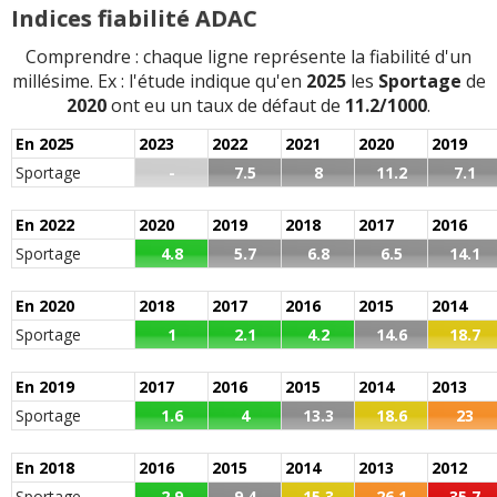
Indices fiabilité ADAC
Comprendre : chaque ligne représente la fiabilité d'un
millésime. Ex : l'étude indique qu'en
2025
les
Sportage
de
2020
ont eu un taux de défaut de
11.2/1000
.
En 2025
2023
2022
2021
2020
2019
Sportage
-
7.5
8
11.2
7.1
En 2022
2020
2019
2018
2017
2016
Sportage
4.8
5.7
6.8
6.5
14.1
En 2020
2018
2017
2016
2015
2014
Sportage
1
2.1
4.2
14.6
18.7
En 2019
2017
2016
2015
2014
2013
Sportage
1.6
4
13.3
18.6
23
En 2018
2016
2015
2014
2013
2012
Sportage
2.9
9.4
15.3
26.1
35.7