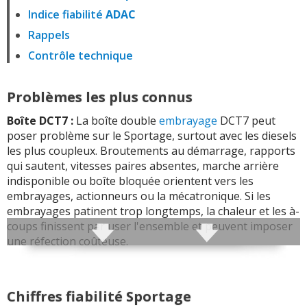
Indice fiabilité
ADAC
Rappels
Contrôle technique
Problèmes les plus connus
Boîte DCT7 :
La boîte double
embrayage
DCT7 peut
poser problème sur le Sportage, surtout avec les diesels
les plus coupleux. Broutements au démarrage, rapports
qui sautent, vitesses paires absentes, marche arrière
indisponible ou boîte bloquée orientent vers les
embrayages, actionneurs ou la mécatronique. Si les
embrayages patinent trop longtemps, la chaleur et les à-
coups finissent par user l'ensemble et peuvent imposer
une réfection coûteuse.
Embrayage et commande :
L'embrayage peut s'user
rapidement sur les versions à boîte mécanique. Le
Chiffres fiabilité Sportage
ressort de mécanisme, la butée, le disque et parfois le