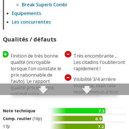
Break Superb Combi
Equipements
Les concurrentes
Qualités / défauts
Finition de très bonne
Très encombrante ...
qualité (incroyable
Les citadins l'oublieront
lorsque l'on constate le
rapidement !
prix raisonnable de
Visibilité 3/4 arrière
l'auto). Le rapport
moyenne, mais cela
qualité prix est donc
reste commun à bon
optimal voire
nombre de berlines
exceptionnel
tricorps
Coffre exceptionnel en
Note technique
7.3
Pas aussi statutaire que
berline (560 litres) et
Comp. routier
(16p)
6.9
d'autres Allemandes.
titanesque en break !
17p
7.2
Mais bon, on ne peut