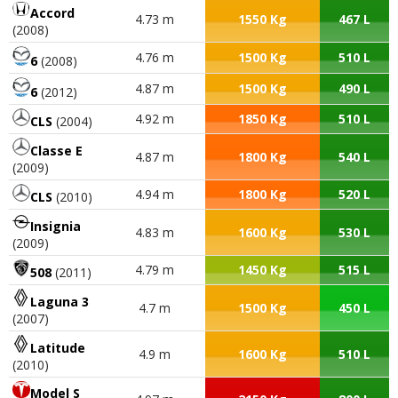
Accord
4.73 m
1550 Kg
467 L
(2008)
4.76 m
1500 Kg
510 L
6
(2008)
4.87 m
1500 Kg
490 L
6
(2012)
4.92 m
1850 Kg
510 L
CLS
(2004)
Classe E
4.87 m
1800 Kg
540 L
(2009)
4.94 m
1800 Kg
520 L
CLS
(2010)
Insignia
4.83 m
1600 Kg
530 L
(2009)
4.79 m
1450 Kg
515 L
508
(2011)
Laguna 3
4.7 m
1500 Kg
450 L
(2007)
Latitude
4.9 m
1600 Kg
510 L
(2010)
Model S