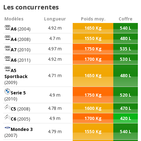
Les concurrentes
Modèles
Longueur
Poids moy.
Coffre
4.92 m
1650 Kg
540 L
A6
(2004)
4.7 m
1550 Kg
480 L
A4
(2008)
4.97 m
1750 Kg
535 L
A7
(2010)
4.92 m
1700 Kg
530 L
A6
(2011)
A5
4.71 m
1650 Kg
480 L
Sportback
(2009)
Serie 5
4.9 m
1750 Kg
520 L
(2010)
4.78 m
1600 Kg
470 L
C5
(2008)
4.9 m
1700 Kg
420 L
C6
(2005)
Mondeo 3
4.79 m
1550 Kg
540 L
(2007)