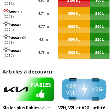
4.97 m
2150 Kg
800 L
(2012)
Avensis
4.71 m
1550 Kg
510 L
(2008)
Passat
4.77 m
1500 Kg
560 L
(2004)
Passat CC
4.8 m
1550 Kg
530 L
(2008)
Passat
4.78 m
1500 Kg
560 L
(2010)
Articles à découvrir :
Kia les plus fiables
:
Avec
V2H, V2L et V2G : utilité