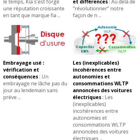
le temps, Kia s'est forgé
et différences
:
Au delà de
une réputation croissante
"révolutionner" notre
en tant que marque fia ...
façon de n ...
Embrayage usé :
Les (inexplicables)
vérification et
incohérences entre
conséquences
:
Un
autonomies et
embrayage ne lâche pas du
consommations WLTP
jour au lendemain sans
annoncées des voitures
préve ...
électriques
:
Les
(inexplicables)
incohérences entre
autonomies et
consommations WLTP
annoncées des voitures
électriques ...