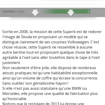
(plus de 620 litres), la
pas avoir le beurre et
concurrence n'arrive
l'argent du beurre, et
pas à de tels chiffres
Confort
(16p)
8
puis il faut avouer
Plus statutaire que les
qu'elle fait son petit
Skoda sorties jusqu'à
effet en raison de son
Finition
7.8
présent
encombrement et de
Sortie en 2008, la mission de cette Superb est de redorer
Infotainment
4.9
son allure très
l'image de Skoda en proposant un modèle qui se
Rare donc originale. Et
"allemande"
distingue clairement de ses cousines Volkswagen. C'est
pourtant vu son prix et
Habitabilité
8.5
chose réussie, cette Superb ne ressemble à aucune
ses énormes qualités,
On aurait pu espérer un
Coffre
(560L)
8.9
autre berline tout en proposant quelque chose de très
elle aurait pu bien
peu mieux concernant
agréable à l'oeil sans aller toutefois dans le tape à l'oeil
Superb Combi
(600L)
9.4
mieux se vendre
la capacité du réservoir.
justement
C'est une routière au
Non seulement d'être jolie, elle dispose de nombreux
Habitabilité aux places
long court qui aurait pu
Fiabilité
7.6
atouts pratiques tel qu'une habitabilité exceptionnelle
arrière plus que
bénéficier d'une
ainsi qu'un volume de coffre qui écrase la concurrence.
généreuse (même les
réservoir un peu plus
+ d'infos
sur la notation
Sans oublier son génialissime hayon !
plus grands seront à
généreux. Cependant,
Si elle n'est pas aussi statutaire qu'une BMW ou
l'aise)
vu la sobriété de ses
Mercedes, elle propose une qualité de fabrication plus
moteurs elle peut déjà
Skoda donne une leçon
qu'honorable.
parcourir pas mal de
à la concurrence avec
Notons que le restylage de 2013 lui donne une