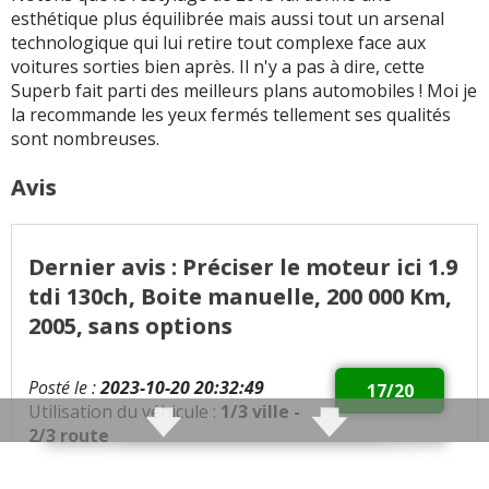
chemin avec ses 60
son système
esthétique plus équilibrée mais aussi tout un arsenal
litres
d'ouverture de coffre
technologique qui lui retire tout complexe face aux
(possibilité d'avoir une
voitures sorties bien après. Il n'y a pas à dire, cette
Ca n'est pas une
ouverture type hayon
Superb fait parti des meilleurs plans automobiles ! Moi je
propulsion ... Dommage
lorsque vous devez
la recommande les yeux fermés tellement ses qualités
pour les sensations.
charger des objets
sont nombreuses.
Cependant cela est un
encombrants), très
plus en condition
pratique !
Avis
difficile (neige, sol
mouillé etc ...) et puis
Détails digne du plus
cela reste une
grand luxe tel qu'un
Volkswage/Audi, donc
Dernier avis : Préciser le moteur ici 1.9
parapluie disponible
une traction (il est
dans les portières.
tdi 130ch, Boite manuelle, 200 000 Km,
d'ailleurs étrange
2005, sans options
qu'Audi propose ses
Fermeté des
premiums en tractions
suspensions suffisante
quand Mercedes et
qui assurent un
Posté le :
2023-10-20 20:32:49
17/20
BMW offre le meilleur à
comportement efficace
Utilisation du véhicule :
1/3 ville -
ses clients, à savoir une
et un bon maintient de
2/3 route
propulsion)
la caisse. Ne pas non
plus espérer l'agrément