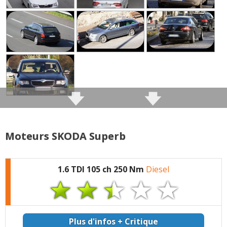
pour 200 000km
sinon entretient régulier classique
PS ce n'est pas un problème mécanique mais la
courroie d'accessoire est difficile d'accès,
contrairement aux autres pièces.
Note :
17/20
Prix assurance :
450 euros/an (Assureur : BNP)
(type de contrat : TIERS + (bris glace/assist. 0km/...))
(Bonus/Malus : 50)
Moteurs SKODA Superb
très bonne voiture agréable à conduire sur des
longs trajets, beaucoup de couple, un peu moins
1.6 TDI 105 ch 250 Nm
Diesel
tous les jours car imposante et un peu "pataud"
mais reste tout a fait convenable.
idem de nuit, très bon éclairage (ampoules à
filament classiques).
Plus d'infos + Critique
pas peur de partir loin avec, les trajets passent