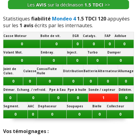
Les
AVIS
sur la déclinaison
1.5 TDCI
>>
Statistiques
fiabilité
Mondeo 4
1.5 TDCI 120
appuyées
sur les
1 avis
écrits par les internautes.
Casse Moteur
Boîte de vit.
EGR
Catalys.
FAP
Adblue
0
0
0
0
0
0
Volant Mot.
Embray.
Inject.
Turbo
Damper
0
0
0
0
0
Joint de
Conso/Fuite
Culasse
Distribution
Batterie
Alternateur
Allumage
Culas.
Huile
0
0
0
0
0
0
0
Démar.
Echang. / refroid.
Ppe à Eau
Ppe à huile
Sonde / capteur
Débitm.
0
0
0
0
1
0
Segment.
AAC
Dephaseur
Soupapes
Bielle
Collecteur
0
0
0
0
0
0
Vos témoignages :