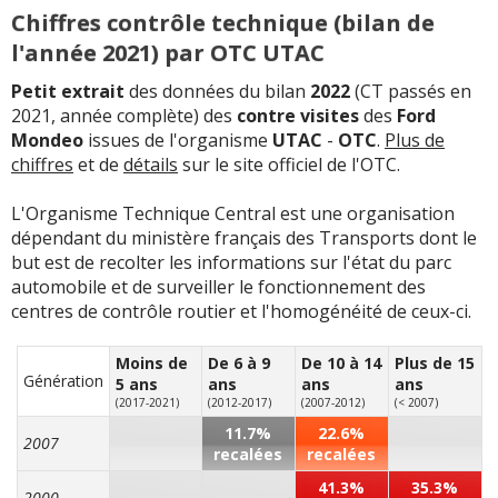
Chiffres contrôle technique (bilan de
l'année 2021) par OTC UTAC
Petit extrait
des données du bilan
2022
(CT passés en
2021, année complète) des
contre visites
des
Ford
Mondeo
issues de l'organisme
UTAC
-
OTC
.
Plus de
chiffres
et de
détails
sur le site officiel de l'OTC.
L'Organisme Technique Central est une organisation
dépendant du ministère français des Transports dont le
but est de recolter les informations sur l'état du parc
automobile et de surveiller le fonctionnement des
centres de contrôle routier et l'homogénéité de ceux-ci.
Moins de
De 6 à 9
De 10 à 14
Plus de 15
Génération
5 ans
ans
ans
ans
(2017-2021)
(2012-2017)
(2007-2012)
(< 2007)
11.7%
22.6%
2007
recalées
recalées
41.3%
35.3%
2000