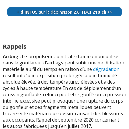
neuf et embrayage et toujours le même probl ...
Lire la
suite >>
+ d'INFOS
sur la déclinaison
2.0 TDCI 210 ch
>>
-
Vanne EGR et toit ouvrant
(+)
-
Aucun problème à 120 000kms depuis l'acquisition en
occasion (3ème main, 94 000kms).
(+)
Rappels
-
Peinture délicate.
(+)
Airbag :
Le propulseur au nitrate d’ammonium utilisé
-
Gros soucis électriques - Perte du START/STOP -
dans le gonflateur d’airbags peut subir une modification
Haillon électrique capricieux - Capteurs d'obstacles à
matérielle au fil du temps en raison d’une
dégradation
l'avant qui bippent sans raison lorsqu'il pl ...
Lire la suite
résultant d’une exposition prolongée à une humidité
>>
absolue élevée, à des températures élevées et à des
cycles à haute température.En cas de déploiement d’un
coussin gonflable, celui-ci peut être gonflé ou la pression
interne excessive peut provoquer une rupture du corps
+ d'INFOS
sur la déclinaison
2.0 TDCI 150 ch
>>
du gonfleur et des fragments métalliques peuvent
traverser le matériau du coussin, causant des blessures
aux occupants. Rappel de septembre 2020 concernant
les autos fabriquées jusqu'en juillet 2017.