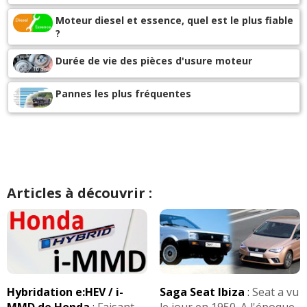
Moteur diesel et essence, quel est le plus fiable
?
Durée de vie des pièces d'usure moteur
Pannes les plus fréquentes
Articles à découvrir :
Hybridation e:HEV / i-
Saga Seat Ibiza
:
Seat a vu
MMD de Honda
:
Faisant
le jour en 1950. A l'époque,