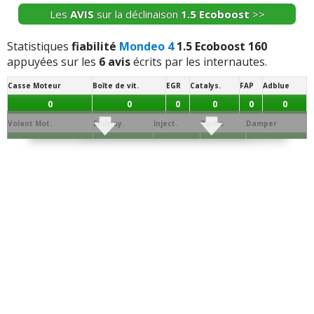
capteurs avant que l'usure ne progresse.
Les
AVIS
sur la déclinaison
1.5 Ecoboost
>>
Statistiques
fiabilité
Mondeo 4
1.5 Ecoboost 160
appuyées sur les
6 avis
écrits par les internautes.
Casse Moteur
Boîte de vit.
EGR
Catalys.
FAP
Adblue
0
0
0
0
0
0
Volant Mot.
Embray.
Inject.
Turbo
Damper
0
0
0
0
0
Joint de
Conso/Fuite
Culasse
Distribution
Batterie
Alternateur
Allumage
Culas.
Huile
1
1
0
1
0
0
0
Démar.
Echang. / refroid.
Ppe à Eau
Ppe à huile
Sonde / capteur
Débitm.
0
0
0
0
1
0
Segment.
AAC
Dephaseur
Soupapes
Bielle
Collecteur
0
0
0
0
0
0
Vos témoignages :