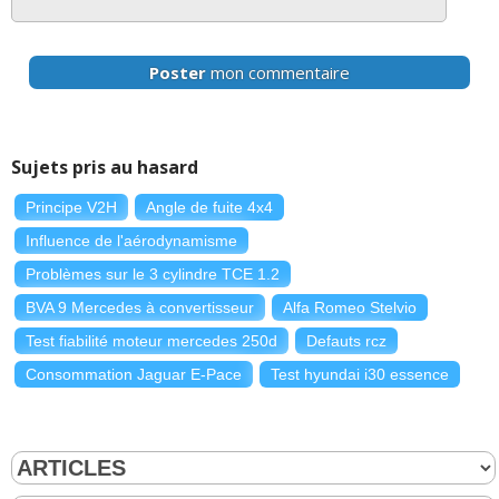
Poster
mon commentaire
Sujets pris au hasard
Principe V2H
Angle de fuite 4x4
Influence de l'aérodynamisme
Problèmes sur le 3 cylindre TCE 1.2
BVA 9 Mercedes à convertisseur
Alfa Romeo Stelvio
Test fiabilité moteur mercedes 250d
Defauts rcz
Consommation Jaguar E-Pace
Test hyundai i30 essence