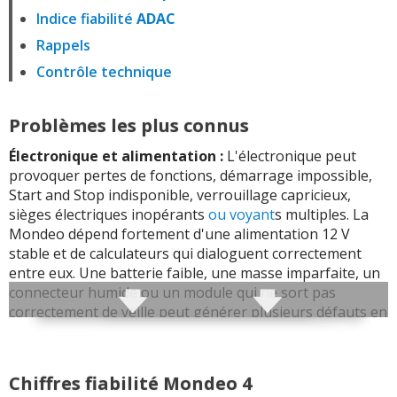
Indice fiabilité
ADAC
Rappels
Contrôle technique
Problèmes les plus connus
Électronique et alimentation :
L'électronique peut
provoquer pertes de fonctions, démarrage impossible,
Start and Stop indisponible, verrouillage capricieux,
sièges électriques inopérants
ou voyant
s multiples. La
Mondeo dépend fortement d'une alimentation 12 V
stable et de calculateurs qui dialoguent correctement
entre eux. Une batterie faible, une masse imparfaite, un
connecteur humide ou un module qui ne sort pas
correctement de veille peut générer plusieurs défauts en
cascade sans que tous les organes affichés soient
réellement défaillants.
Chiffres fiabilité Mondeo 4
Sync et multimédia :
Le système Sync, l'écran central, le