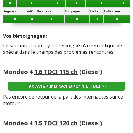
-
Pour le moment aucun dysfonctionnement sur un
0
0
0
0
0
0
kilométrage de 33000km. Entretien chaque années et
Segment.
AAC
Dephaseur
Soupapes
Bielle
Collecteur
vidange aussi même si je n'ai pas fait le nombre d ...
Lire
0
0
0
0
0
0
la suite >>
-
1 bug électronique une seule fois
(+)
Vos témoignages :
Le seul internaute ayant témoigné n'a rien indiqué de
-
Ecran et module hs apparemment diagnostic - Total de
spécial dans le champs des problèmes rencontrés.
changement 1550€ - Voiture-3ans - Bruit arrière comme
un roulement - Diagnostic ford pneu voil? ...
Lire la suite
>>
Mondeo 4
1.6 TDCI 115 ch
(Diesel)
-
Zéro pour le moment
(+)
Les
AVIS
sur la déclinaison
1.6 TDCI
>>
Pas encore de retour de la part des internautes sur ce
+ d'INFOS
sur la déclinaison
2.0 Hybride 187 ch
>>
moteur ...
Mondeo 4
1.5 TDCI 120 ch
(Diesel)