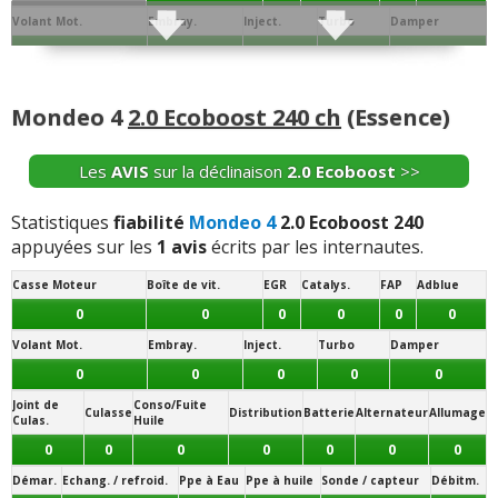
Volant Mot.
Embray.
Inject.
Turbo
Damper
0
0
0
0
0
Joint de
Conso/Fuite
Culasse
Distribution
Batterie
Alternateur
Allumage
Culas.
Huile
Mondeo 4
2.0 Ecoboost 240 ch
(Essence)
0
0
0
0
0
0
0
Démar.
Echang. / refroid.
Ppe à Eau
Ppe à huile
Sonde / capteur
Débitm.
Les
AVIS
sur la déclinaison
2.0 Ecoboost
>>
0
0
0
0
0
0
Segment.
AAC
Dephaseur
Soupapes
Bielle
Collecteur
Statistiques
fiabilité
Mondeo 4
2.0 Ecoboost 240
appuyées sur les
1 avis
écrits par les internautes.
0
0
0
0
1
0
Casse Moteur
Boîte de vit.
EGR
Catalys.
FAP
Adblue
Vos témoignages :
0
0
0
0
0
0
-
Pour le moment j'ai aucun problème
(+)
Volant Mot.
Embray.
Inject.
Turbo
Damper
0
0
0
0
0
-
électronique ,sièges électrique chauffant, ventilant,
Joint de
Conso/Fuite
massant
(+)
Culasse
Distribution
Batterie
Alternateur
Allumage
Culas.
Huile
0
0
0
0
0
0
0
-
Moteur remplacer à 83000 Km bielle HS
(+)
Démar.
Echang. / refroid.
Ppe à Eau
Ppe à huile
Sonde / capteur
Débitm.