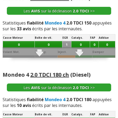
Les
AVIS
sur la déclinaison
2.0 TDCI
>>
Statistiques
fiabilité
Mondeo 4
2.0 TDCI 150
appuyées
sur les
33 avis
écrits par les internautes.
Casse Moteur
Boîte de vit.
EGR
Catalys.
FAP
Adblue
0
0
1
0
0
0
Volant Mot.
Embray.
Inject.
Turbo
Damper
1
1
2
0
0
Joint de
Conso/Fuite
Culasse
Distribution
Batterie
Alternateur
Allumage
Culas.
Huile
Mondeo 4
2.0 TDCI 180 ch
(Diesel)
0
0
2
1
1
0
0
Démar.
Echang. / refroid.
Ppe à Eau
Ppe à huile
Sonde / capteur
Débitm.
Les
AVIS
sur la déclinaison
2.0 TDCI
>>
0
0
0
1
1
0
Segment.
AAC
Dephaseur
Soupapes
Bielle
Collecteur
Statistiques
fiabilité
Mondeo 4
2.0 TDCI 180
appuyées
sur les
10 avis
écrits par les internautes.
0
1
0
0
0
0
Casse Moteur
Boîte de vit.
EGR
Catalys.
FAP
Adblue