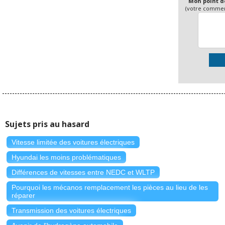
Mon point d
(votre comment
Sujets pris au hasard
Vitesse limitée des voitures électriques
Hyundai les moins problématiques
Différences de vitesses entre NEDC et WLTP
Pourquoi les mécanos remplacement les pièces au lieu de les
réparer
Transmission des voitures électriques