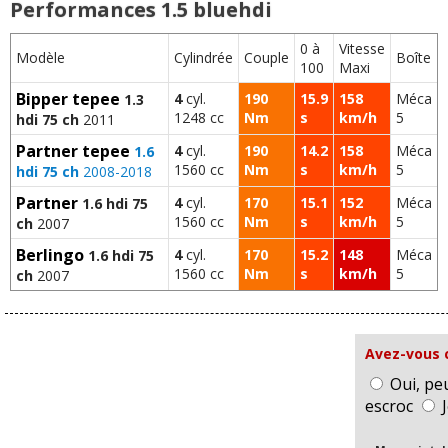
Performances 1.5 bluehdi
0 à
Vitesse
Modèle
Cylindrée
Couple
Boîte
100
Maxi
Bipper tepee
4
cyl.
190
15.9
158
Méca
1.3
1248 cc
Nm
s
km/h
5
hdi 75 ch
2011
Partner tepee
4
cyl.
190
14.2
158
Méca
1.6
1560 cc
Nm
s
km/h
5
hdi 75 ch
2008-2018
Partner
4
cyl.
170
15.1
152
Méca
1.6 hdi 75
1560 cc
Nm
s
km/h
5
ch
2007
Berlingo
4
cyl.
170
15.2
148
Méca
1.6 hdi 75
1560 cc
Nm
s
km/h
5
ch
2007
Avez-vous 
Oui, pe
escroc
J