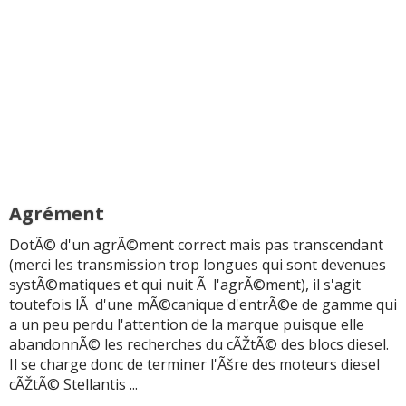
Agrément
DotÃ© d'un agrÃ©ment correct mais pas transcendant
(merci les transmission trop longues qui sont devenues
systÃ©matiques et qui nuit Ã l'agrÃ©ment), il s'agit
toutefois lÃ d'une mÃ©canique d'entrÃ©e de gamme qui
a un peu perdu l'attention de la marque puisque elle
abandonnÃ© les recherches du cÃŽtÃ© des blocs diesel.
Il se charge donc de terminer l'Ãšre des moteurs diesel
cÃŽtÃ© Stellantis ...