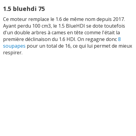
1.5 bluehdi 75
2.0 BLUEHDI 150 ch
4 cyl. 1997
cc /
340
Nm
Ce moteur remplace le 1.6 de même nom depuis 2017.
2.0 BLUEHDI 160 ch
4 cyl. 1997
cc /
400
Nm
Ayant perdu 100 cm3, le 1.5 BlueHDI se dote toutefois
d'un double arbres à cames en tête comme l'était la
2.0 BLUEHDI 180 ch
4 cyl. 1997
cc /
400
Nm
première déclinaison du 1.6 HDI. On regagne donc
8
soupapes
pour un total de 16, ce qui lui permet de mieux
respirer.