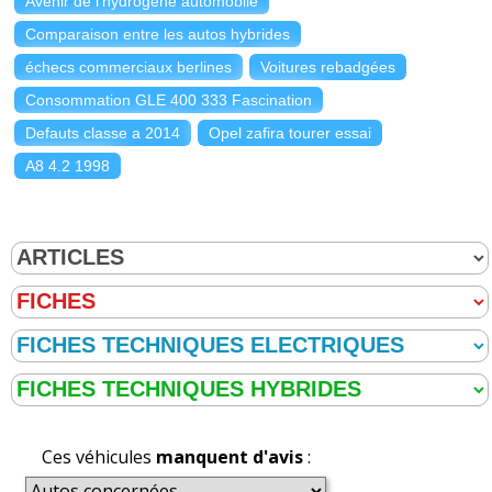
Avenir de l'hydrogène automobile
Comparaison entre les autos hybrides
échecs commerciaux berlines
Voitures rebadgées
Consommation GLE 400 333 Fascination
Defauts classe a 2014
Opel zafira tourer essai
A8 4.2 1998
Ces véhicules
manquent d'avis
: