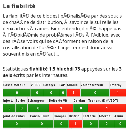
La fiabilité
La fiabilitÃ© de ce bloc est pÃ©nalisÃ©e par des soucis
de chaÃ®ne de distribution, Ã savoir celle sui relie les
deux arbres Ã cames. Bien entendu, il n'Ã©chappe pas
Ã l'Ã©pidÃ©mie de problÃšmes liÃ©s Ã l'Adblue, avec
des rÃ©servoirs qui se dÃ©forment en raison de la
cristallisation de l'urÃ©e. L'injecteur est donc aussi
souvent mis en dÃ©faut ...
Statistiques
fiabilité 1.5 bluehdi 75
appuyées sur les
3
avis
écrits par les internautes.
Casse Moteur
V. EGR
Catalys.
FAP
Adblue
Volant Moteur
Embray.
0
0
0
0
1
0
1
Inject.
Turbo
Echangeur
Boîte de Vit.
Cardan
Transm. (Diff./BDT)
0
0
0
1
0
1
Joint de Culas.
Conso. Huile
Damper
Distrib.
Batterie
Alterna.
Allum.
0
0
0
1
0
0
0