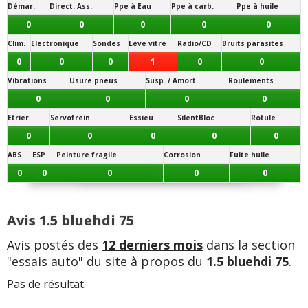
Démar.
Direct. Ass.
Ppe à Eau
Ppe à carb.
Ppe à huile
0
0
0
0
0
Clim.
Electronique
Sondes
Lève vitre
Radio/CD
Bruits parasites
0
0
0
1
0
0
Vibrations
Usure pneus
Susp. / Amort.
Roulements
0
0
0
0
Etrier
Servofrein
Essieu
SilentBloc
Rotule
0
0
0
0
0
ABS
ESP
Peinture fragile
Corrosion
Fuite huile
0
0
0
0
0
Avis 1.5 bluehdi 75
Avis postés des
12 derniers mois
dans la section
"essais auto" du site à propos du
1.5 bluehdi 75
.
Pas de résultat.