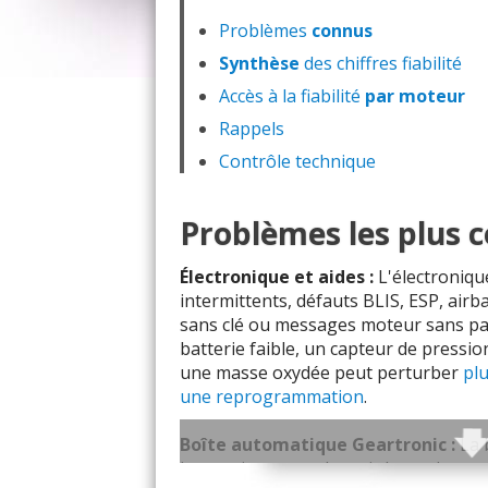
Problèmes
connus
Synthèse
des chiffres fiabilité
Accès à la fiabilité
par moteur
Rappels
Contrôle technique
Problèmes les plus 
Électronique et aides :
L'électroniq
intermittents, défauts BLIS, ESP, airb
sans clé ou messages moteur sans p
batterie faible, un capteur de pressi
une masse oxydée peut perturber
plu
une reprogrammation
.
Boîte automatique Geartronic :
La 
basse vitesse ou devenir lente dans se