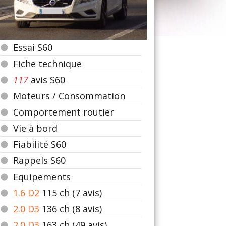
Essai S60
Fiche technique
117
avis S60
Moteurs / Consommation
Comportement routier
Vie à bord
Fiabilité S60
Rappels S60
Equipements
1.6 D2
115
ch (7 avis)
2.0 D3
136
ch (8 avis)
2.0 D3
163
ch (49 avis)