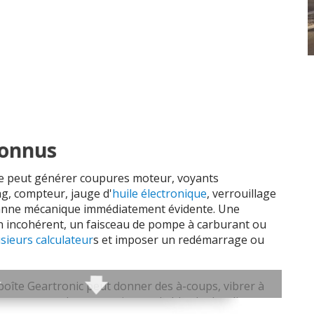
connus
ue peut générer coupures moteur, voyants
ag, compteur, jauge d'
huile électronique
, verrouillage
anne mécanique immédiatement évidente. Une
on incohérent, un faisceau de pompe à carburant ou
sieurs calculateur
s et imposer un redémarrage ou
boîte Geartronic peut donner des à-coups, vibrer à
s passages. Le convertisseur, le bloc hydraulique et