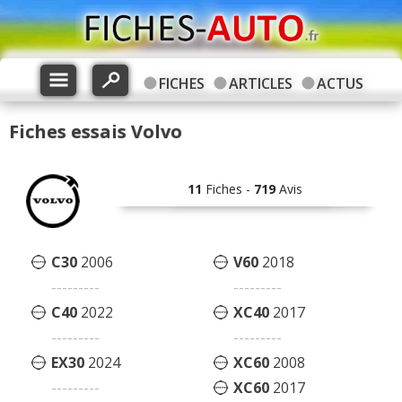
FICHES
ARTICLES
ACTUS
Fiches essais Volvo
11
Fiches -
719
Avis
C30
2006
V60
2018
---------
---------
C40
2022
XC40
2017
---------
---------
EX30
2024
XC60
2008
---------
XC60
2017