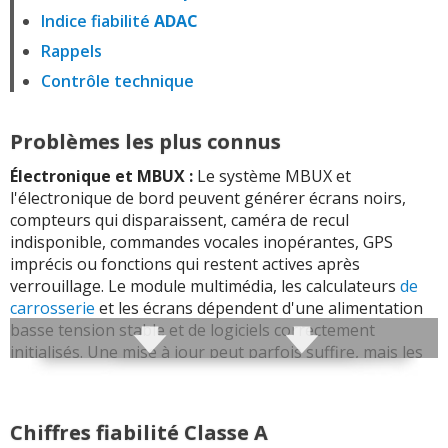
Indice fiabilité
ADAC
Rappels
Contrôle technique
Problèmes les plus connus
Électronique et MBUX :
Le système MBUX et
l'électronique de bord peuvent générer écrans noirs,
compteurs qui disparaissent, caméra de recul
indisponible, commandes vocales inopérantes, GPS
imprécis ou fonctions qui restent actives après
verrouillage. Le module multimédia, les calculateurs
de
carrosserie
et les écrans dépendent d'une alimentation
basse tension stable et de logiciels correctement
initialisés. Une mise à jour peut parfois suffire, mais les
récidives imposent de contrôler les masses, la batterie 12
V, les faisceaux et la mise en veille des modules.
Chiffres fiabilité Classe A
Boîte automatique DCT :
La boîte à
double embrayage