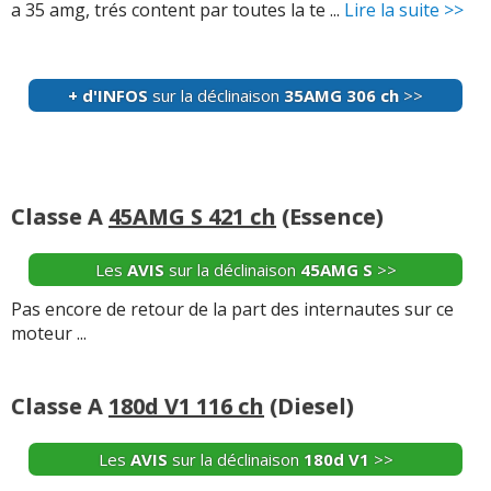
a 35 amg, trés content par toutes la te ...
Lire la suite >>
-
Problème culasse a 50000 km aucune prise en charge
par Mercedes - J’ai vu que nombreux ont rencontré ce
problème - 5000€ la répartition (re ...
Lire la suite >>
+ d'INFOS
sur la déclinaison
35AMG 306 ch
>>
-
2 x le témoin moteur alors que la voiture n'a pas encore
atteint 80'000 km. La première fois pris en charge par
Mercedes (culasse) et à présent la ...
Lire la suite >>
Classe A
45AMG S 421 ch
(Essence)
-
VEHICULE DE FEVRIER 2021 , ACHETE EN MAI 2022 A
ENVIRON 18000KM, IMPORTE D'ALLEMAGNE (VEHICULE
Les
AVIS
sur la déclinaison
45AMG S
>>
DE DEMONSTRATION EN CONCESSION), FIN MAI 2024 A
41000KM ...
Lire la suite >>
Pas encore de retour de la part des internautes sur ce
moteur ...
-
-Calculateur air-bag (pris en charge par Mercedes
France à 100%) - Chauffage d'assise sur sièges avants
(pris en charge par Mercedes France à 75%) ...
Lire la
Classe A
180d V1 116 ch
(Diesel)
suite >>
Les
AVIS
sur la déclinaison
180d V1
>>
-
Pompe à huile HS + faisceau électrique - 2000 € de