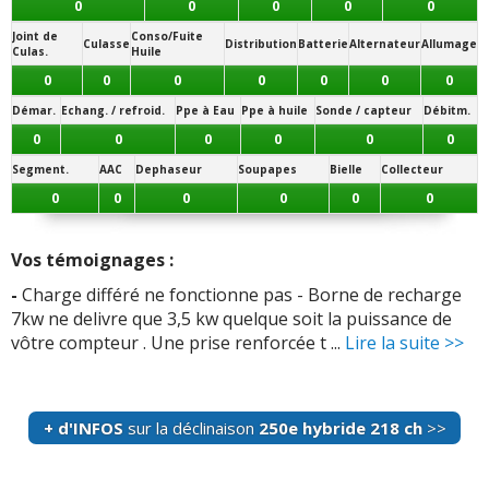
0
0
0
0
0
Joint de
Conso/Fuite
Culasse
Distribution
Batterie
Alternateur
Allumage
Culas.
Huile
0
0
0
0
0
0
0
Démar.
Echang. / refroid.
Ppe à Eau
Ppe à huile
Sonde / capteur
Débitm.
0
0
0
0
0
0
Segment.
AAC
Dephaseur
Soupapes
Bielle
Collecteur
0
0
0
0
0
0
Vos témoignages :
-
Charge différé ne fonctionne pas - Borne de recharge
7kw ne delivre que 3,5 kw quelque soit la puissance de
vôtre compteur . Une prise renforcée t ...
Lire la suite >>
+ d'INFOS
sur la déclinaison
250e hybride 218 ch
>>