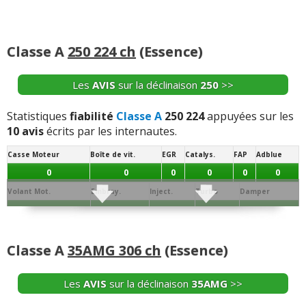
Classe A
250 224 ch
(Essence)
Les
AVIS
sur la déclinaison
250
>>
Statistiques
fiabilité
Classe A
250 224
appuyées sur les
10 avis
écrits par les internautes.
Casse Moteur
Boîte de vit.
EGR
Catalys.
FAP
Adblue
0
0
0
0
0
0
Volant Mot.
Embray.
Inject.
Turbo
Damper
0
0
0
0
0
Joint de
Conso/Fuite
Culasse
Distribution
Batterie
Alternateur
Allumage
Culas.
Huile
Classe A
35AMG 306 ch
(Essence)
1
8
3
0
0
0
0
Démar.
Echang. / refroid.
Ppe à Eau
Ppe à huile
Sonde / capteur
Débitm.
Les
AVIS
sur la déclinaison
35AMG
>>
0
0
0
3
0
0