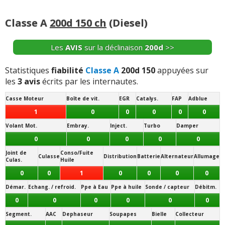
suite >>
Classe A
200d 150 ch
(Diesel)
-
- Caméra de recul écran noir - Voyant moteur
(+)
Les
AVIS
sur la déclinaison
200d
>>
+ d'INFOS
sur la déclinaison
180d V1 116 ch
>>
Statistiques
fiabilité
Classe A
200d 150
appuyées sur
les
3 avis
écrits par les internautes.
Casse Moteur
Boîte de vit.
EGR
Catalys.
FAP
Adblue
1
0
0
0
0
0
Volant Mot.
Embray.
Inject.
Turbo
Damper
0
0
0
0
0
Joint de
Conso/Fuite
Culasse
Distribution
Batterie
Alternateur
Allumage
Culas.
Huile
0
0
1
0
0
0
0
Démar.
Echang. / refroid.
Ppe à Eau
Ppe à huile
Sonde / capteur
Débitm.
0
0
0
0
0
0
Segment.
AAC
Dephaseur
Soupapes
Bielle
Collecteur