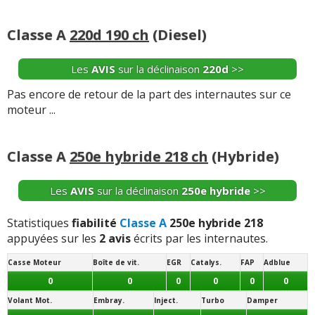
Classe A
220d 190 ch
(Diesel)
Les
AVIS
sur la déclinaison
220d
>>
Pas encore de retour de la part des internautes sur ce
moteur ...
Classe A
250e hybride 218 ch
(Hybride)
Les
AVIS
sur la déclinaison
250e hybride
>>
Statistiques
fiabilité
Classe A
250e hybride 218
appuyées sur les
2 avis
écrits par les internautes.
Casse Moteur
Boîte de vit.
EGR
Catalys.
FAP
Adblue
0
0
0
0
0
0
Volant Mot.
Embray.
Inject.
Turbo
Damper