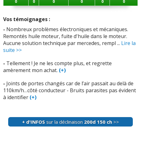
0
0
0
0
0
0
Vos témoignages :
-
Nombreux problèmes électroniques et mécaniques.
Remontés huile moteur, fuite d'huile dans le moteur.
Aucune solution technique par mercedes, rempl ...
Lire la
suite >>
-
Tellement ! Je ne les compte plus, et regrette
amèrement mon achat.
(+)
-
Joints de portes changés car de l’air passait au delà de
110km/h…côté conducteur - Bruits parasites pas évident
à identifier
(+)
+ d'INFOS
sur la déclinaison
200d 150 ch
>>