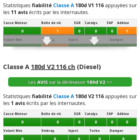
réparation
(+)
Statistiques
fiabilité
Classe A
180d V1 116
appuyées sur
les
11 avis
écrits par les internautes.
-
Pompe à huile HS + faisceau électrique - 2000 € de
réparation
(+)
Casse Moteur
Boîte de vit.
EGR
Catalys.
FAP
Adblue
0
1
0
0
0
1
Volant Mot.
Embray.
Inject.
Turbo
Damper
+ d'INFOS
sur la déclinaison
250 224 ch
>>
0
1
0
0
0
Joint de
Conso/Fuite
Culasse
Distribution
Batterie
Alternateur
Allumage
Culas.
Huile
Classe A
180d V2 116 ch
(Diesel)
0
0
1
0
1
0
0
Démar.
Echang. / refroid.
Ppe à Eau
Ppe à huile
Sonde / capteur
Débitm.
Les
AVIS
sur la déclinaison
180d V2
>>
0
1
0
0
2
0
Segment.
AAC
Dephaseur
Soupapes
Bielle
Collecteur
Statistiques
fiabilité
Classe A
180d V2 116
appuyées sur
les
1 avis
écrits par les internautes.
0
0
0
0
0
0
Casse Moteur
Boîte de vit.
EGR
Catalys.
FAP
Adblue
Vos témoignages :
0
0
0
0
0
0
-
écrans qui ne fonctionnent plus à 12 000 km (du à la
Volant Mot.
Embray.
Inject.
Turbo
Damper
canicule d'après Mercedes) - airbag en panne à 15 000
0
0
0
0
0