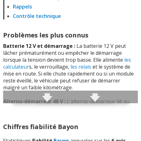
Rappels
Contrôle technique
Problèmes les plus connus
Batterie 12 V et démarrage :
La batterie 12 V peut
lâcher prématurément ou empêcher le démarrage
lorsque la tension devient trop basse. Elle alimente
les
calculateur
s, le verrouillage,
les relais
et le système de
mise en route. Si elle chute rapidement ou si un module
reste éveillé, le véhicule peut refuser de démarrer
malgré un faible kilométrage.
Alterno-démarreur 48 V :
L'alterno-démarreur lié au
système micro-hybride peut perturber la mise en route
lorsque la tension ou la communication avec la batterie
n'est pas correcte. Ce système remplace en partie le
Chiffres fiabilité Bayon
démarreur classique et intervient lors des redémarrages.
Un défaut de tension, de faisceau ou de gestion 48 V
Statistiques
fiabilité
Bayon
appuyées sur les
6 avis