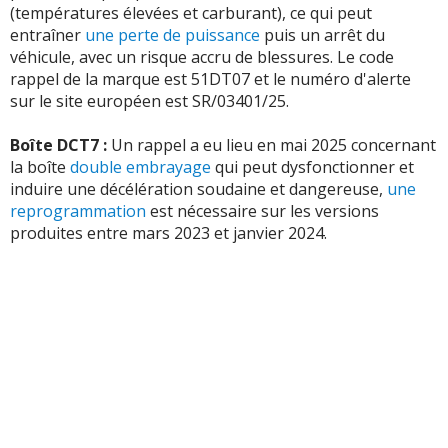
(températures élevées et carburant), ce qui peut
entraîner
une perte de puissance
puis un arrêt du
Vos témoignages :
véhicule, avec un risque accru de blessures. Le code
rappel de la marque est 51DT07 et le numéro d'alerte
-
Le plus énervant c'est ce problème avec l'alterno
sur le site européen est SR/03401/25.
démarreur (démarreur lié à la batterie) qui vous
empêche de démarrer si la tension est trop ...
Lire la suite
Boîte DCT7 :
Un rappel a eu lieu en mai 2025 concernant
>>
la boîte
double embrayage
qui peut dysfonctionner et
induire une décélération soudaine et dangereuse,
une
-
Bruits suspects anormaux non récurents et non
reprogrammation
est nécessaire sur les versions
persistents dans le moteur, mais pas de sources ou de
produites entre mars 2023 et janvier 2024.
causes identifiées à ce jour. - Perte de liquid ...
Lire la suite
>>
-
Hybridation légère quasiment nulle, batterie 12 volts
HS en moins de 3 ans, consommation carburant élevée
pour un petit SUV. Problème amortisseur ...
Lire la suite
>>
-
Système hybridation légère inutile, Batterie 48 V qui ne
sert à rien, - Problème amortisseurs arrières, - Batterie