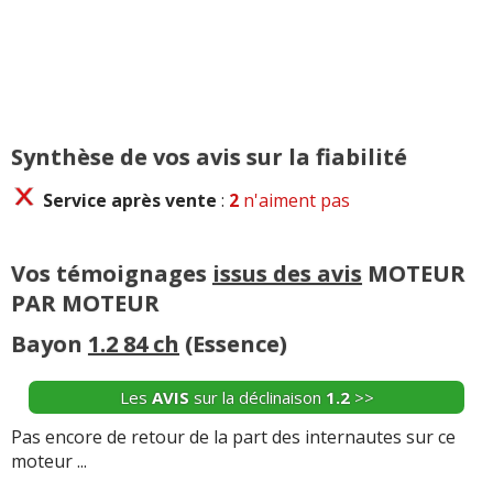
1.0 Turbo 48V 100 ch :
Le 1.0 Turbo 48V 100 ch peut
rencontrer des pertes
de liquide de refroidissement
, des
défauts de batterie et des soucis d'alterno-démarreur.
Une baisse de liquide sans fuite visible impose un
contrôle
du radiateur
, des durites, de la pompe à eau et
de l'échangeur, car une surchauffe peut endommager
le
Synthèse de vos avis sur la fiabilité
joint de culasse
. Le système 48 V doit aussi conserver
une tension suffisante pour assister les démarrages et
Service après vente
:
2
n'aiment pas
éviter les refus de mise en route.
Vos témoignages
issus des avis
MOTEUR
PAR MOTEUR
Bayon
1.2 84 ch
(Essence)
Les
AVIS
sur la déclinaison
1.2
>>
Pas encore de retour de la part des internautes sur ce
moteur ...