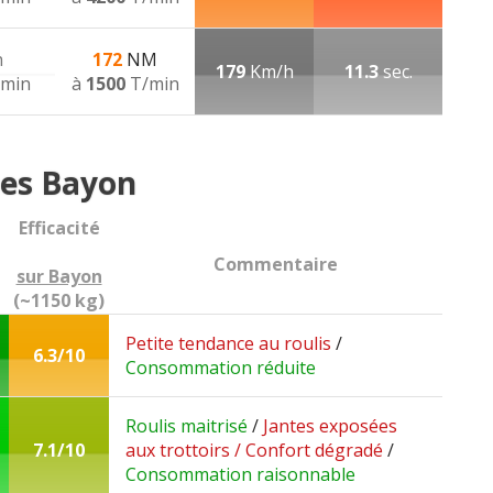
h
172
NM
179
Km/h
11.3
sec.
min
à
1500
T/min
es Bayon
Efficacité
Commentaire
sur Bayon
(~1150 kg)
Petite tendance au roulis
/
6.3/10
Consommation réduite
Roulis maitrisé
/
Jantes exposées
7.1/10
aux trottoirs / Confort dégradé
/
Consommation raisonnable