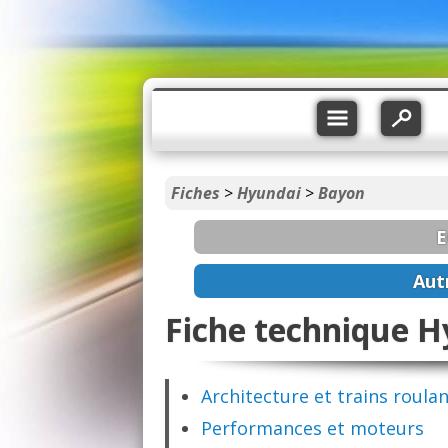
Fiches
>
Hyundai
>
Bayon
E
Aut
Fiche technique H
Architecture et trains roula
Performances et moteurs