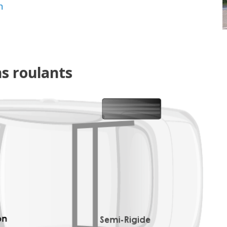
n
ns roulants