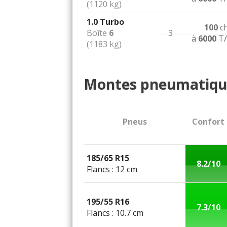
(1120 kg)
1.0 Turbo
100
c
Boîte
6
3
à
6000
T/
(1183 kg)
Montes pneumatiqu
Pneus
Confort
185/65 R15
8.2/10
Flancs : 12 cm
195/55 R16
7.3/10
Flancs : 10.7 cm