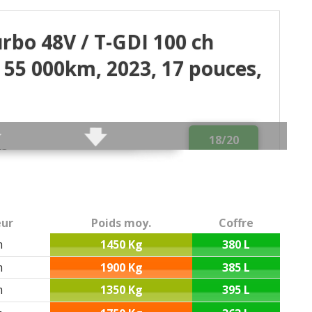
urbo 48V / T-GDI 100 ch
 55 000km, 2023, 17 pouces,
18/20
2/3 route
t bien consommation raisonnable (version 48V)
ur
Poids moy.
Coffre
m
1450 Kg
380 L
 de la boîte de vitesse automatique en ville
m
1900 Kg
385 L
 (NGK SILKR8J8GS) uniquement disponible chez
m
1350 Kg
395 L