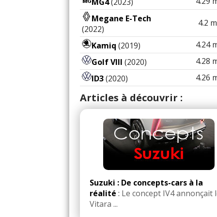
4.29 
MG4
(2023)
Consommation moyenne :
5,3L/1
l’E85
Megane E-Tech
4.2 m
(2022)
Problèmes rencontrés :
Quelqu
4.24 
Kamiq
(2019)
portière
4.28 
Golf VIII
(2020)
Note :
18/20
4.26 
ID3
(2020)
Prix assurance :
850 euros/an (Assur
Articles à découvrir :
(Bonus/Malus : )
Il y a
1
réact
Suzuki : De concepts-cars à la
Par
SixHertz
- (2026-07-20 22
réalité
:
Le concept IV4 annonçait 
dsormais disponible l'achat 
Vitara ...
Co