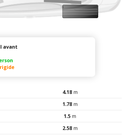
l avant
erson
rigide
4.18
m
1.78
m
1.5
m
2.58
m