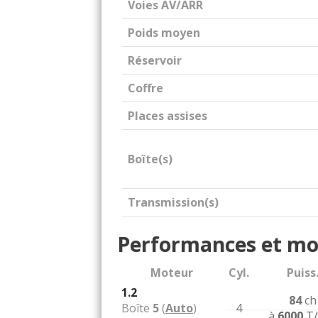
Voies AV/ARR
Poids moyen
Réservoir
Coffre
Places assises
Boîte(s)
Transmission(s)
Performances et mo
Moteur
Cyl.
Puiss
1.2
84
ch
Boîte
5
(
Auto
)
4
à
6000
T/