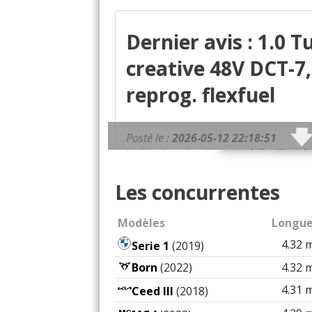
Dernier avis : 1.0 T
creative 48V DCT-7,
reprog. flexfuel
Posté le :
2026-05-12 22:18:51
Utilisation du véhicule :
1/3 ville - 
Les concurrentes
Qualités :
- quand on la connaî
- position de conduite sympa
- agile pour le gabarit
Modèles
Longue
4.32 
Serie 1
(2019)
Défauts :
- quelques hésitations
Born
(2022)
4.32 
- Bougies d’allumage constructeur
Hyundai : 45€TTC/pièce
4.31 
Ceed III
(2018)