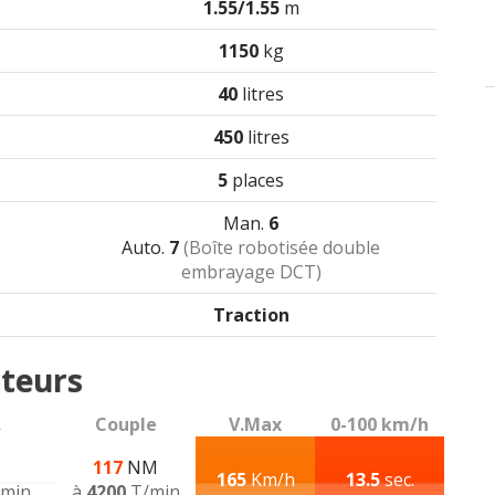
1.55/1.55
m
1150
kg
40
litres
450
litres
5
places
Man.
6
Auto.
7
(Boîte robotisée double
embrayage DCT)
Traction
teurs
.
Couple
V.Max
0-100 km/h
117
NM
165
Km/h
13.5
sec.
min
à
4200
T/min