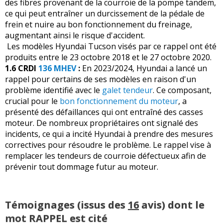
des fibres provenant de la courroie de la pompe tandem,
-
Mise à jour logiciel en garage.
(+)
-
Défauts hybride /moteur . la voiture fait des a coups
(+)
ce qui peut entraîner un durcissement de la pédale de
+ d'INFOS
sur la déclinaison
1.6 CRDI 48V 136 ch
>>
frein et nuire au bon fonctionnement du freinage,
-
Lorsque les températures extérieures sont basses et
-
Pour l'instant rien a signaler
(+)
augmentant ainsi le risque d'accident.
que la batterie est chargée à 100% le moteur essence
Les modèles Hyundai Tucson visés par ce rappel ont été
-
Beaucoup de problèmes d'électronique le véhicule à 3
démarre ... c'est un peu déroutant
(+)
produits entre le 23 octobre 2018 et le 27 octobre 2020.
ans et au bout oxydation des contacteurs de portes
1.6 CRDI
136 MHEV
:
En 2023/2024, Hyundai a lancé un
-
Déformation du révêtement des siéges avant aprés à
impossible de démarrer la voiture, radio ...
Lire la suite >>
rappel pour certains de ses modèles en raison d'un
peine 5mois d'utilisation . - L'intérieur est beau mais
problème identifié avec le
galet tendeur
. Ce composant,
-
Problèmes moteurs à répétitions ces derniers mois (4!)
fragilepas fait pour les sapajous! - ...
Lire la suite >>
crucial pour le
bon fonctionnement du moteur
, a
en 5 mois. La voiture n’a pas deux ans et demi…
(+)
présenté des défaillances qui ont entraîné des casses
-
Bug tablette sous garantie. - Défaut siège cuir sous
moteur. De nombreux propriétaires ont signalé des
-
Après 2 mois d'achat, la batterie qui se mettait en
garantie. - Tremblement à 110kmh sous garantie (arbre
incidents, ce qui a incité Hyundai à prendre des mesures
blocage et je devais à chaque fois ouvrir la voiture via la
de transmission).
(+)
correctives pour résoudre le problème. Le rappel vise à
serrure et appuyer sur le bouton de ...
Lire la suite >>
remplacer les tendeurs de courroie défectueux afin de
-
Problème de vibration et bruit à certaines vitesses
prévenir tout dommage futur au moteur.
-
Je touche du bois, rien en dehors d'un rappel. - Le prix
(50km/h -105km/h 110km/h....) - La concession à changée
des révisions chez jean lain est un problème.
(+)
un roulement mais le problème toujour ...
Lire la suite >>
Témoignages (issus des
16
avis) dont le
-
Affiche vérifier système hybride 48v
(+)
-
Problèmes de pompe à eau (messsage au tableau de
bord "système hybride défectueux", et télécommande de
mot RAPPEL est cité