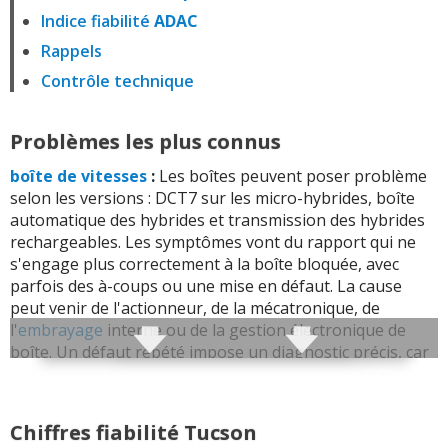
Indice fiabilité
ADAC
Rappels
Contrôle technique
Problèmes les plus connus
boîte de vitesses
:
Les boîtes peuvent poser problème
selon les versions : DCT7 sur les micro-hybrides, boîte
automatique des hybrides et transmission des hybrides
rechargeables. Les symptômes vont du rapport qui ne
s'engage plus correctement à la boîte bloquée, avec
parfois des à-coups ou une mise en défaut. La cause
peut venir de l'actionneur, de la mécatronique, de
l'
embrayage
interne ou de la gestion électronique de
boîte. Un défaut répété impose un diagnostic précis, car
continuer à rouler avec une sélection instable peut user
les embrayages et les trains d'engrenages.
Chiffres fiabilité Tucson
Batterie 12 V :
La batterie 12 V peut se décharger,