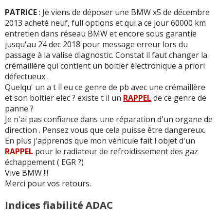
-
En 4 ans suite à un voyant moteur, j'ai dû changer 2
sortie de stationnement commenté par le ...
Lire la suite
PATRICE
: Je viens de déposer une BMW x5 de décembre
fois la vanne EGR 2023 et 2025 cependant, cela n'affectait
>>
2013 acheté neuf, full options et qui a ce jour 60000 km
pas la conduite et tout semblai fonc ...
Lire la suite >>
entretien dans réseau BMW et encore sous garantie
-
Problèmes d'ordres électroniques, instabilité affichage.
-
Système des angles morts réinitialisé deux fois en
jusqu'au 24 dec 2018 pour message erreur lors du
Fonctionnement général de l'IHM centrale est à revoir, c
garage. - Boite automatique reprogrammée en garage. -
passage à la valise diagnostic. Constat il faut changer la
peut-être déjà fait.
(+)
Phare avant de jour (côté droit) avec u ...
Lire la suite >>
crémaillère qui contient un boitier électronique a priori
-
Des bruits à l'arrière droit. Un claquement constaté par
défectueux .
le CC, reporté sur les forums. Le souci c'est qu'il
Quelqu' un a t il eu ce genre de pb avec une crémaillère
n'apparaît que sur certains véhicul ...
Lire la suite >>
et son boitier elec ? existe t il un
RAPPEL
de ce genre de
+ d'INFOS
sur la déclinaison
1.6 Hybride 230 ch
>>
panne ?
-
De nouveau, j’ai un défaut aléatoire de
Je n'ai pas confiance dans une réparation d'un organe de
dysfonctionnement du chargeur embarqué - Le voyant
direction . Pensez vous que cela puisse être dangereux.
incident s’allume après des charges, de pr? ...
Lire la suite
En plus j'apprends que mon véhicule fait l objet d'un
>>
RAPPEL
pour le radiateur de refroidissement des gaz
échappement ( EGR ?)
-
De l'eau rentre par les portes avant. - Quand il pleut.
Vive BMW !!!
L'eau doit rentrer soit par le joint de porte ou de fenêtre
Merci pour vos retours.
et se dépose sur le joint bas in ...
Lire la suite >>
Indices fiabilité ADAC
-
Gestion de boite blocage en 3, obligé de couper le