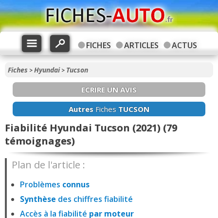
FICHES
ARTICLES
ACTUS
Fiches
Hyundai
Tucson
>
>
ECRIRE UN AVIS
Autres
Fiches
TUCSON
Fiabilité Hyundai Tucson (2021) (79
témoignages)
Plan de l'article :
Problèmes
connus
Synthèse
des chiffres fiabilité
Accès à la fiabilité
par moteur