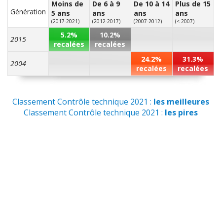
Moins de
De 6 à 9
De 10 à 14
Plus de 15
Génération
5 ans
ans
ans
ans
+ d'INFOS
sur la déclinaison
1.6 Hybride
(2017-2021)
(2012-2017)
(2007-2012)
(< 2007)
rechargeable 265 ch
>>
5.2%
10.2%
2015
recalées
recalées
24.2%
31.3%
2004
recalées
recalées
Classement Contrôle technique 2021 :
les meilleures
Classement Contrôle technique 2021 :
les pires