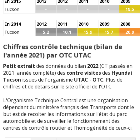
En 2015
2013
2012
2011
2010
2009
LE BOUCLIER AVANT S'EST DECROCHE ARRACHANT UN
Tucson
-
-
-
-
19.5
CONNECTEUR QUI SERT POUR LA FIBRE OPTIQUE ET LA
CAMERA... ...
Lire la suite >>
En 2014
2012
2011
2010
2009
2008
-
- Liquide de refroidissement électrique (moteur /
Tucson
5.2
10.1
15.9
15.7
20.9
batterie) défaut connu, donc remplacé en concession,
cependant le problème est revenu et cette f ...
Lire la
Chiffres contrôle technique (bilan de
suite >>
l'année 2021) par OTC UTAC
-
Quelques fois la boite de vitesse auto reste bloqué en 3
Petit extrait
des données du bilan
2022
(CT passés en
, bug électronique non résolu par Hyundai, j'ai rendez-
2021, année complète) des
contre visites
des
Hyundai
vous le 26/06/2025 pour voir ce pro ...
Lire la suite >>
Tucson
issues de l'organisme
UTAC
-
OTC
.
Plus de
chiffres
et de
détails
sur le site officiel de l'OTC.
-
Problème de fuite d'eau par les portes boutons au
volant et bouton start stop et bouton D P etR
L'Organisme Technique Central est une organisation
déformé,usure de l' écran tactile,vanne egr ,régl ...
Lire la
dépendant du ministère français des Transports dont le
suite >>
but est de recolter les informations sur l'état du parc
automobile et de surveiller le fonctionnement des
-
Aucun jusqu'ici
(+)
centres de contrôle routier et l'homogénéité de ceux-ci.