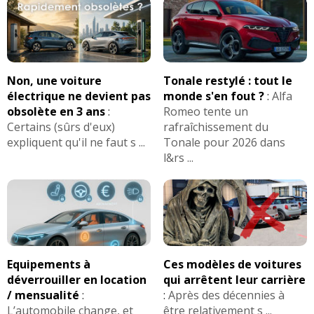
Non, une voiture
Tonale restylé : tout le
électrique ne devient pas
monde s'en fout ?
:
Alfa
obsolète en 3 ans
:
Romeo tente un
Certains (sûrs d'eux)
rafraîchissement du
expliquent qu'il ne faut s ...
Tonale pour 2026 dans
l&rs ...
Equipements à
Ces modèles de voitures
déverrouiller en location
qui arrêtent leur carrière
/ mensualité
:
:
Après des décennies à
L’automobile change, et
être relativement s ...