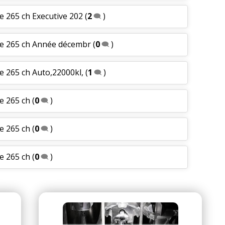
e 265 ch Executive 202
(
2
)
le 265 ch Année décembr
(
0
)
e 265 ch Auto,22000kl,
(
1
)
e 265 ch
(
0
)
e 265 ch
(
0
)
e 265 ch
(
0
)