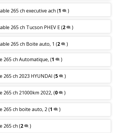
able 265 ch executive ach
(
1
)
eable 265 ch Tucson PHEV E
(
2
)
able 265 ch Boite auto, 1
(
2
)
le 265 ch Automatique,
(
1
)
ble 265 ch 2023 HYUNDAI
(
5
)
le 265 ch 21000km 2022,
(
0
)
e 265 ch boite auto, 2
(
1
)
e 265 ch
(
2
)