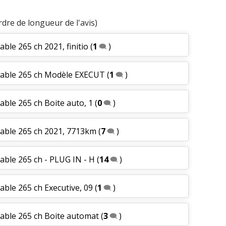
rdre de longueur de l'avis)
ble 265 ch 2021, finitio
(
1
)
eable 265 ch Modèle EXECUT
(
1
)
able 265 ch Boite auto, 1
(
0
)
eable 265 ch 2021, 7713km
(
7
)
able 265 ch - PLUG IN - H
(
14
)
able 265 ch Executive, 09
(
1
)
eable 265 ch Boite automat
(
3
)