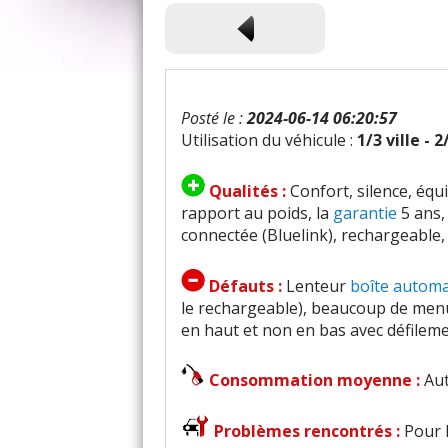
Posté le :
2024-06-14 06:20:57
Utilisation du véhicule :
1/3 ville - 
Qualités :
Confort, silence, éq
rapport au poids, la
garantie
5 ans, 
connectée (Bluelink), rechargeable
Défauts :
Lenteur
boîte autom
le rechargeable), beaucoup de menu s
en haut et non en bas avec défileme
Consommation moyenne :
Aut
Problèmes rencontrés :
Pour l