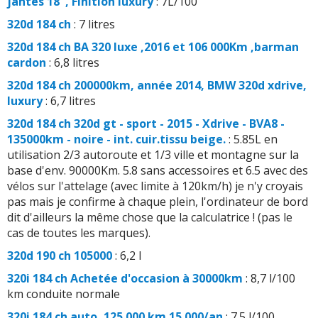
jantes 18", Finition luxury
: 7L/100
320d 184 ch
: 7 litres
320d 184 ch BA 320 luxe ,2016 et 106 000Km ,barman
cardon
: 6,8 litres
320d 184 ch 200000km, année 2014, BMW 320d xdrive,
luxury
: 6,7 litres
320d 184 ch 320d gt - sport - 2015 - Xdrive - BVA8 -
135000km - noire - int. cuir.tissu beige.
: 5.85L en
utilisation 2/3 autoroute et 1/3 ville et montagne sur la
base d'env. 90000Km. 5.8 sans accessoires et 6.5 avec des
vélos sur l'attelage (avec limite à 120km/h) je n'y croyais
pas mais je confirme à chaque plein, l'ordinateur de bord
dit d'ailleurs la même chose que la calculatrice ! (pas le
cas de toutes les marques).
320d 190 ch 105000
: 6,2 l
320i 184 ch Achetée d'occasion à 30000km
: 8,7 l/100
km conduite normale
320i 184 ch auto, 125.000 km 15.000/an
: 7.5 l/100