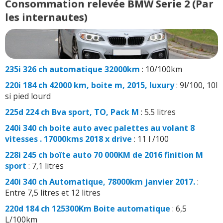
Consommation relevée BMW Serie 2 (Par
les internautes)
235i 326 ch automatique 32000km
: 10/100km
220i 184 ch 42000 km, boite m, 2015, luxury
: 9l/100, 10l
si pied lourd
225d 224 ch Bva sport, TO, Pack M
: 5.5 litres
240i 340 ch boite auto avec palettes au volant 8
vitesses . 17000kms 2018 x drive
: 11 l /100
228i 245 ch boîte auto 70 000KM de 2016 finition M
sport
: 7,1 litres
240i 340 ch Automatique, 78000km janvier 2017.
:
Entre 7,5 litres et 12 litres
220d 184 ch 125300Km Boite automatique
: 6,5
L/100km