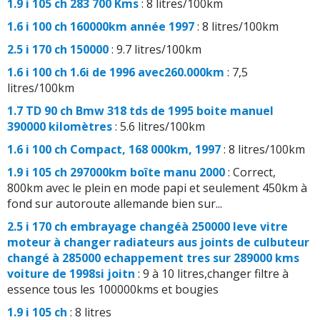
1.9 i 105 ch 283 700 Kms
: 8 litres/100km
1.6 i 100 ch 160000km année 1997
: 8 litres/100km
2.5 i 170 ch 150000
: 9.7 litres/100km
1.6 i 100 ch 1.6i de 1996 avec260.000km
: 7,5
litres/100km
1.7 TD 90 ch Bmw 318 tds de 1995 boite manuel
390000 kilomètres
: 5.6 litres/100km
1.6 i 100 ch Compact, 168 000km, 1997
: 8 litres/100km
1.9 i 105 ch 297000km boîte manu 2000
: Correct,
800km avec le plein en mode papi et seulement 450km à
fond sur autoroute allemande bien sur...
2.5 i 170 ch embrayage changéà 250000 leve vitre
moteur à changer radiateurs aus joints de culbuteur
changé à 285000 echappement tres sur 289000 kms
voiture de 1998si joitn
: 9 à 10 litres,changer filtre à
essence tous les 100000kms et bougies
1.9 i 105 ch
: 8 litres