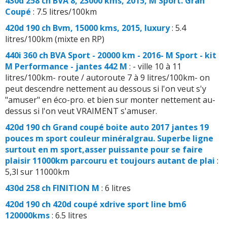
430d 258 ch BVA 8, 23000 kms, 2015, M Sport. Gran
Coupé
: 7.5 litres/100km
420d 190 ch Bvm, 15000 kms, 2015, luxury
: 5.4
litres/100km (mixte en RP)
440i 360 ch BVA Sport - 20000 km - 2016- M Sport - kit
M Performance - jantes 442 M
: - ville 10 à 11
litres/100km- route / autoroute 7 à 9 litres/100km- on
peut descendre nettement au dessous si l'on veut s'y
"amuser" en éco-pro. et bien sur monter nettement au-
dessus si l'on veut VRAIMENT s'amuser.
420d 190 ch Grand coupé boite auto 2017 jantes 19
pouces m sport couleur minéralgrau. Superbe ligne
surtout en m sport,asser puissante pour se faire
plaisir 11000km parcouru et toujours autant de plai
:
5,3l sur 11000km
430d 258 ch FINITION M
: 6 litres
420d 190 ch 420d coupé xdrive sport line bm6
120000kms
: 6.5 litres