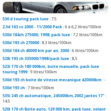
530 d touring pack luxe
: 7.5
2.5d 163 cv 2000 - 11/2000 Pack
: 6 à 6,2 litres/100km
530d 184ch 275000, 1998; pack luxe
: 7.2 litres/100km
530d 193 ch 270000
: 8.3 litres/100km
530d 184 ch 40000 km par an, 2000
: 6 litres/100km
528i 193 ch 335000/1998/pack luxe
: 8,5
523i 170 ch 180 000km, boite manuelle, pack luxe
touring 1999
: 9 litres/100km
530d 193 ch boite de vitesse mecanique 420000km
: -
530d 193 ch
: 7 litres/100km
535i 245 ch automatique, 245000km,2002 jantes 17"
:
14.5
520i 170 ch Boite auto, 129 000 km, pack luxe, volant