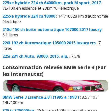
225xe hybride 224 ch 64000km, pack M sport, 2017
:
7L/100 en essence et 28km full électrique
225xe hybride 224 ch 18000
: 14 l/10028 km d’autonomie
électrique
218d 150 ch boite automatique 107000 2017 luxury
:
6.1 litres
220i 192 ch Automatique 105000 2015 luxury trs
: 7
litres
225i 231 ch Auto, 93000, 2015, alu,
: 7,5/8
Consommation relevée BMW Serie 3 (Par
les internautes)
BMW Série 3 Essence 2.8 i (1995 à 1998 )
: 8,5 / 10 /
14L/100km
325 is 325000km
: 18.5 litres/100km conduite assez