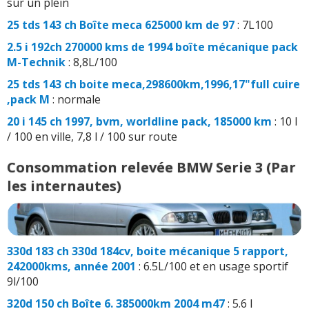
sur un plein
25 tds 143 ch Boîte meca 625000 km de 97
: 7L100
2.5 i 192ch 270000 kms de 1994 boîte mécanique pack
M-Technik
: 8,8L/100
25 tds 143 ch boite meca,298600km,1996,17"full cuire
,pack M
: normale
20 i 145 ch 1997, bvm, worldline pack, 185000 km
: 10 l
/ 100 en ville, 7,8 l / 100 sur route
Consommation relevée BMW Serie 3 (Par
les internautes)
330d 183 ch 330d 184cv, boite mécanique 5 rapport,
242000kms, année 2001
: 6.5L/100 et en usage sportif
9l/100
320d 150 ch Boîte 6. 385000km 2004 m47
: 5.6 l