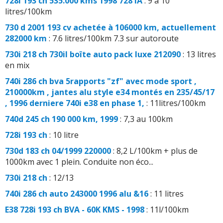
728i 193 ch 535.000 kms 1998 728 IA
: 9 à 10
litres/100km
730 d 2001 193 cv achetée à 106000 km, actuellement
282000 km
: 7.6 litres/100km 7.3 sur autoroute
730i 218 ch 730il boîte auto pack luxe 212090
: 13 litres
en mix
740i 286 ch bva 5rapports "zf" avec mode sport ,
210000km , jantes alu style e34 montés en 235/45/17
, 1996 derniere 740i e38 en phase 1,
: 11litres/100km
740d 245 ch 190 000 km, 1999
: 7,3 au 100km
728i 193 ch
: 10 litre
730d 183 ch 04/1999 220000
: 8,2 L/100km + plus de
1000km avec 1 plein. Conduite non éco...
730i 218 ch
: 12/13
740i 286 ch auto 243000 1996 alu &16
: 11 litres
E38 728i 193 ch BVA - 60K KMS - 1998
: 11l/100km