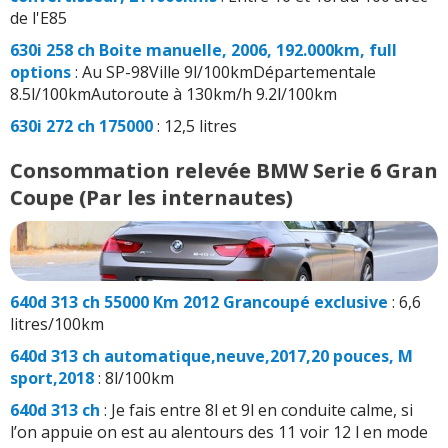
de l'E85
630i 258 ch Boite manuelle, 2006, 192.000km, full
options
: Au SP-98Ville 9l/100kmDépartementale
8.5l/100kmAutoroute à 130km/h 9.2l/100km
630i 272 ch 175000
: 12,5 litres
Consommation relevée BMW Serie 6 Gran
Coupe (Par les internautes)
640d 313 ch 55000 Km 2012 Grancoupé exclusive
: 6,6
litres/100km
640d 313 ch automatique,neuve,2017,20 pouces, M
sport,2018
: 8l/100km
640d 313 ch
: Je fais entre 8l et 9l en conduite calme, si
l’on appuie on est au alentours des 11 voir 12 l en mode