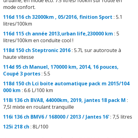
urbaine, en mode éco. 7.5 litres/100km sur route en
mode confort.
116d 116 ch 32000km , 05/2016, finition Sport
: 5.1
litres/100km
116d 115 ch année 2013,urban life,230000 km
: 5
litres/100km en conduite cool !
118d 150 ch Steptronic 2016
: 5.7L sur autoroute à
haute vitesse
114d 95 ch Manuel, 170000 km, 2014, 16 pouces,
Coupé 3 portes
: 5.5
118d 150 ch Lci boite automatique pack m 2015/104
000 km
: 6.6 L/100 km
118i 136 ch BVA8, 44000km, 2019, jantes 18 pack M
:
7,5l mixte en roulant tranquille
116i 136 ch BMV6 / 168000 / 2013 / Jantes 16’
: 7,5 litres
125i 218 ch
: 8L/100