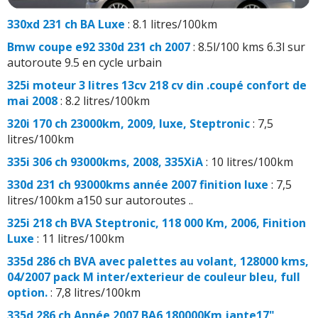
330xd 231 ch BA Luxe
: 8.1 litres/100km
Bmw coupe e92 330d 231 ch 2007
: 8.5l/100 kms 6.3l sur
autoroute 9.5 en cycle urbain
325i moteur 3 litres 13cv 218 cv din .coupé confort de
mai 2008
: 8.2 litres/100km
320i 170 ch 23000km, 2009, luxe, Steptronic
: 7,5
litres/100km
335i 306 ch 93000kms, 2008, 335XiA
: 10 litres/100km
330d 231 ch 93000kms année 2007 finition luxe
: 7,5
litres/100km a150 sur autoroutes ..
325i 218 ch BVA Steptronic, 118 000 Km, 2006, Finition
Luxe
: 11 litres/100km
335d 286 ch BVA avec palettes au volant, 128000 kms,
04/2007 pack M inter/exterieur de couleur bleu, full
option.
: 7,8 litres/100km
335d 286 ch Année 2007 BA6 180000Km jante17"