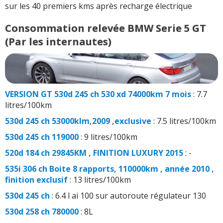
sur les 40 premiers kms après recharge électrique
Consommation relevée BMW Serie 5 GT
(Par les internautes)
VERSION GT 530d 245 ch 530 xd 74000km 7 mois
: 7.7
litres/100km
530d 245 ch 53000klm,2009 ,exclusive
: 7.5 litres/100km
530d 245 ch 119000
: 9 litres/100km
520d 184 ch 29845KM , FINITION LUXURY 2015
: -
535i 306 ch Boite 8 rapports, 110000km , année 2010 ,
finition exclusif
: 13 litres/100km
530d 245 ch
: 6.4 l ai 100 sur autoroute régulateur 130
530d 258 ch 780000
: 8L