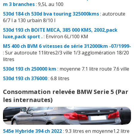
m 3 branches
: 9,5L au 100
530d 184 ch 530d bva touring 325000kms
: autoroute
6/7 l a 130 urbain 8/10 l
530d 193 ch BOITE MECA, 385 000 KMS, 2002,pack
luxe,pack sport .
: Environ 6L/100 KM
M5 400 ch BVM 6 vitesses de série 312000km -07/1999-
: Sur autoroute 11litres2/3 ville 1/3 agglomération 18/20
litres
530d 193 ch 250000 km
: moyenne 7.1 litre route 7.6 ville
530d 193 ch 376000
: 6.8 litres
Consommation relevée BMW Serie 5 (Par
les internautes)
545e Hybride 394 ch 2022
: 9.3 litres en moyenne1.2 litre