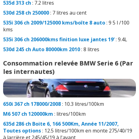
535d 313 ch
: 7.2 litres
530d 258 ch 250000
: 7 litres au cent
535i 306 ch 2009/125000 kms/boîte 8 auto
: 9 5 l /100
kms
535i 306 ch 206000kms finition luxe jantes 19’
: 9.4L
530d 245 ch Auto 80000km 2010
: 8 litres
Consommation relevée BMW Serie 6 (Par
les internautes)
650i 367 ch 178000/2008
: 10.3 litres/100km
M6 507 ch 120000km
: litres/100km
635d 286 ch Boite 6, 166 500Km, Année 11/2007,
Toutes options
: 12.5 litres/100km en monte 275/40/19
à larrière et 245/45/19 à l'avant