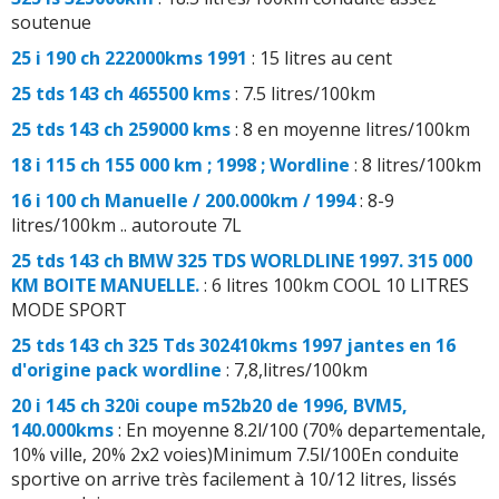
soutenue
25 i 190 ch 222000kms 1991
: 15 litres au cent
25 tds 143 ch 465500 kms
: 7.5 litres/100km
25 tds 143 ch 259000 kms
: 8 en moyenne litres/100km
18 i 115 ch 155 000 km ; 1998 ; Wordline
: 8 litres/100km
16 i 100 ch Manuelle / 200.000km / 1994
: 8-9
litres/100km .. autoroute 7L
25 tds 143 ch BMW 325 TDS WORLDLINE 1997. 315 000
KM BOITE MANUELLE.
: 6 litres 100km COOL 10 LITRES
MODE SPORT
25 tds 143 ch 325 Tds 302410kms 1997 jantes en 16
d'origine pack wordline
: 7,8,litres/100km
20 i 145 ch 320i coupe m52b20 de 1996, BVM5,
140.000kms
: En moyenne 8.2l/100 (70% departementale,
10% ville, 20% 2x2 voies)Minimum 7.5l/100En conduite
sportive on arrive très facilement à 10/12 litres, lissés