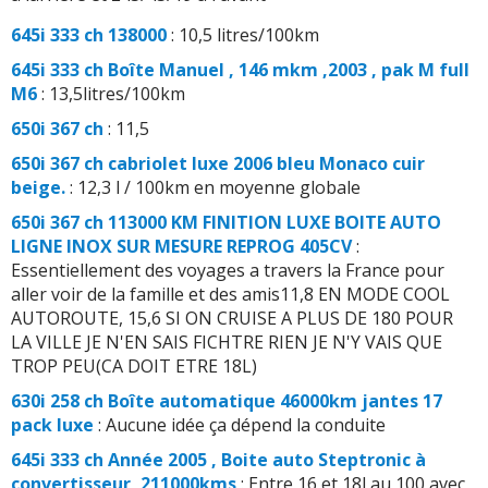
645i 333 ch 138000
: 10,5 litres/100km
645i 333 ch Boîte Manuel , 146 mkm ,2003 , pak M full
M6
: 13,5litres/100km
650i 367 ch
: 11,5
650i 367 ch cabriolet luxe 2006 bleu Monaco cuir
beige.
: 12,3 l / 100km en moyenne globale
650i 367 ch 113000 KM FINITION LUXE BOITE AUTO
LIGNE INOX SUR MESURE REPROG 405CV
:
Essentiellement des voyages a travers la France pour
aller voir de la famille et des amis11,8 EN MODE COOL
AUTOROUTE, 15,6 SI ON CRUISE A PLUS DE 180 POUR
LA VILLE JE N'EN SAIS FICHTRE RIEN JE N'Y VAIS QUE
TROP PEU(CA DOIT ETRE 18L)
630i 258 ch Boîte automatique 46000km jantes 17
pack luxe
: Aucune idée ça dépend la conduite
645i 333 ch Année 2005 , Boite auto Steptronic à
convertisseur, 211000kms
: Entre 16 et 18l au 100 avec