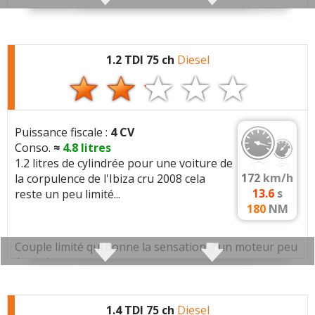
Qualités :
Direction
Consommation ultra économique
1.2 TDI 75 ch
Diesel
Défauts :
Habitabilité Confort des sièges
Consommation moyenne :
5.1 L/100km
Puissance fiscale :
4 CV
Conso.
≈
4.8
litres
Problèmes rencontrés :
Fuite système de
1.2 litres de cylindrée pour une voiture de
climatisation
172
km/h
la corpulence de l'Ibiza cru 2008 cela
13.6
s
reste un peu limité...
180
NM
Note :
17/20
Prix assurance :
800 euros/an
Couple limité qui donne la sensation d'un moteur peu
énergique.
Caractéristiques techniques
:
1.4 TDI 75 ch
Diesel