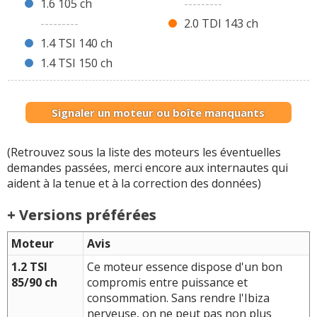
1.6 105 ch
---------
---------
2.0 TDI 143 ch
1.4 TSI 140 ch
1.4 TSI 150 ch
Signaler un moteur ou boîte manquants
(Retrouvez sous la liste des moteurs les éventuelles
demandes passées, merci encore aux internautes qui
aident à la tenue et à la correction des données)
+ Versions préférées
Moteur
Avis
1.2 TSI
Ce moteur essence dispose d'un bon
85/90 ch
compromis entre puissance et
consommation. Sans rendre l'Ibiza
nerveuse, on ne peut pas non plus