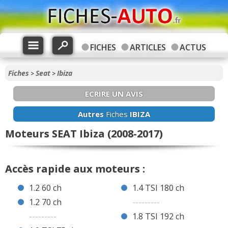
FICHES
ARTICLES
ACTUS
Fiches
Seat
Ibiza
>
>
ECRIRE UN AVIS
Autres
Fiches
IBIZA
Moteurs SEAT Ibiza (2008-2017)
Accès rapide aux moteurs :
1.2 60 ch
1.4 TSI 180 ch
1.2 70 ch
---------
---------
1.8 TSI 192 ch