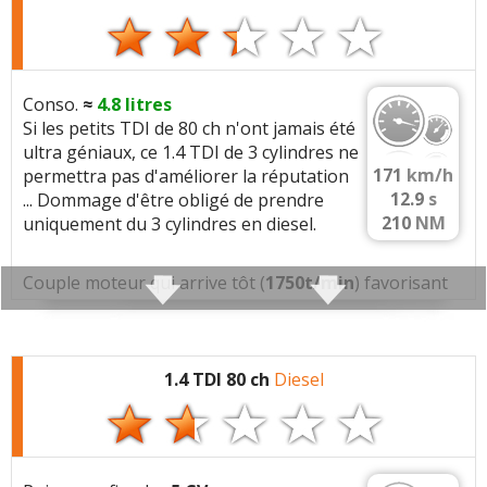
Moteur :
Commenter cet avis
3 cylindres
(1199 cc)
-
Plus bruyant
et
vibrant
qu'un 4 cylindres
(Votre post sera visible sous le commentaire
après validation)
Conso.
≈
4.8
litres
Boîte(s) de vitesses :
Si les petits TDI de 80 ch n'ont jamais été
Manuelle
5 vitesses
ultra géniaux, ce 1.4 TDI de 3 cylindres ne
- (
Consommation sur autoroute
)
171
km/h
permettra pas d'améliorer la réputation
12.9
s
... Dommage d'être obligé de prendre
Tous les autres
avis >>
210
NM
uniquement du 3 cylindres en diesel.
Transmission(s) :
Traction (avant)
Couple moteur qui arrive tôt (
1750t/min
) favorisant
- (
Typé sous-vireur
: surpoids à l'avant)
une consommation réduite.
Montes pneumatiques / Jantes :
Caractéristiques techniques
:
16 pouces
1.4 TDI 80 ch
Diesel
- (
215/45 R 16
:
Roulis maitrisé
/
Jantes exposées
Moteur :
aux trottoirs / Confort dégradé
)
3 cylindres
(1422 cc)
-
Plus bruyant
et
vibrant
qu'un 4 cylindres