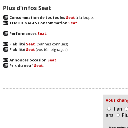
Plus d'infos Seat
Consommation de toutes les
Seat
à la loupe.
TEMOIGNAGES Consommation
Seat
.
Performances
Seat
.
Fiabilité
Seat
. (pannes connues)
Fiabilité
Seat
(vos témoignages)
Annonces occasion
Seat
Prix du neuf
Seat
.
Vous chang
1 an
ans
Plu
Mon point d