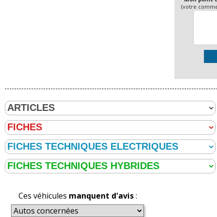
(votre commen
Ces véhicules
manquent d'avis
: