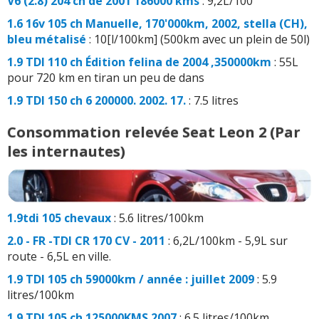
V6 (2.8) 204 ch de 2001 186000 kms
: 9,2L/100
1.6 16v 105 ch Manuelle, 170'000km, 2002, stella (CH),
bleu métalisé
: 10[l/100km] (500km avec un plein de 50l)
1.9 TDI 110 ch Édition felina de 2004 ,350000km
: 55L
pour 720 km en tiran un peu de dans
1.9 TDI 150 ch 6 200000. 2002. 17.
: 7.5 litres
Consommation relevée Seat Leon 2 (Par
les internautes)
1.9tdi 105 chevaux
: 5.6 litres/100km
2.0 - FR -TDI CR 170 CV - 2011
: 6,2L/100km - 5,9L sur
route - 6,5L en ville.
1.9 TDI 105 ch 59000km / année : juillet 2009
: 5.9
litres/100km
1.9 TDI 105 ch 125000KMS 2007
: 6.5 litres/100km