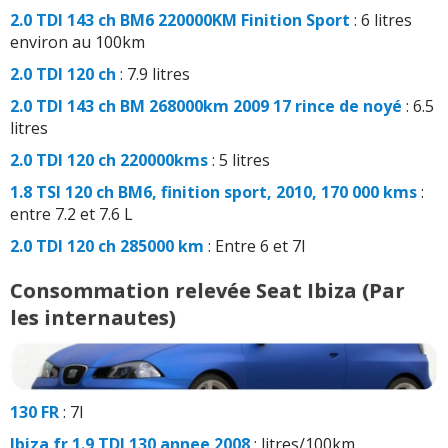
2.0 TDI 143 ch BM6 220000KM Finition Sport
: 6 litres
environ au 100km
2.0 TDI 120 ch
: 7.9 litres
2.0 TDI 143 ch BM 268000km 2009 17 rince de noyé
: 6.5
litres
2.0 TDI 120 ch 220000kms
: 5 litres
1.8 TSI 120 ch BM6, finition sport, 2010, 170 000 kms
:
entre 7.2 et 7.6 L
2.0 TDI 120 ch 285000 km
: Entre 6 et 7l
Consommation relevée Seat Ibiza (Par
les internautes)
130 FR
: 7l
Ibiza fr 1.9 TDI 130 annee 2008
: litres/100km