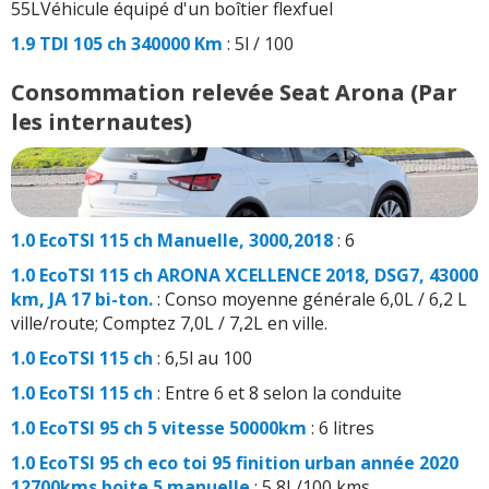
55LVéhicule équipé d'un boîtier flexfuel
1.9 TDI 105 ch 340000 Km
: 5l / 100
Consommation relevée Seat Arona (Par
les internautes)
1.0 EcoTSI 115 ch Manuelle, 3000,2018
: 6
1.0 EcoTSI 115 ch ARONA XCELLENCE 2018, DSG7, 43000
km, JA 17 bi-ton.
: Conso moyenne générale 6,0L / 6,2 L
ville/route; Comptez 7,0L / 7,2L en ville.
1.0 EcoTSI 115 ch
: 6,5l au 100
1.0 EcoTSI 115 ch
: Entre 6 et 8 selon la conduite
1.0 EcoTSI 95 ch 5 vitesse 50000km
: 6 litres
1.0 EcoTSI 95 ch eco toi 95 finition urban année 2020
12700kms boite 5 manuelle
: 5,8L/100 kms