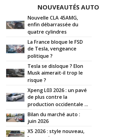
NOUVEAUTÉS AUTO
1.5 dCi 110 ch 27500
(
0
)
-- /20
Nouvelle CLA 45AMG,
enfin débarrassée du
quatre cylindres
1.5 dCi 110 ch 10970 2011 tekna
(
1
)
15/20
La France bloque le FSD
de Tesla, vengeance
politique ?
1.5 dCi 110 ch boite 6 manuel 71000
15/20
km de aou
(
0
)
Tesla se disloque ? Elon
Musk aimerait-il trop le
nissan juke acenta 1.5 dci 110 pack
risque ?
16/20
sport
(
0
)
Xpeng L03 2026 : un pavé
de plus contre la
1.5 dCi 110 ch
(
0
)
12/20
production occidentale ...
Bilan du marché auto :
1.5 dCi 110 ch 36000 km /année 2011 /
juin 2026
16/20
acenta
(
0
)
X5 2026 : style nouveau,