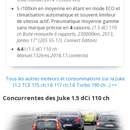
1.5 dCi 110 ch 80000 km Teckna tte
15/20
5 /100km en moyenne en étant en mode ECO et
options
(
1
)
climatisation automatique et souvent limiteur
de vitesse actif
.
Pneumatique moyenne gamme
1.5 dCi 110 ch 22000 km mis en
sans marque précise en
4
saisons
.
(1.5 dCi 110
-- /20
circulation en
(
0
)
ch Boite manuelle 6 rapports, 230000km, 2013,
Jantes 17" (205 55 17), Connect Édition)
1.5 dCi 110 ch
(
0
)
4.4
l
(1.5 dCi 110 ch
15/20
Manuel,132kms,2018,17,connecta)
1.5 dCi 110 ch bvm 42000kms 2013
01/20
acenta conne
(
2
)
Tous les autres moteurs et consommations sur la Juke
(1.2 TCE 115 ch,1.6 117 ch,1.6 Turbo 190 ch ...) >>
1.5 dCi 110 ch 30000 km annee 2010
14/20
acenta pac
(
0
)
Concurrentes des Juke 1.5 dCi 110 ch
1.5 dCi 110 ch 63 000 kms
(
0
)
13/20
1.5 dCi 110 ch 38000 km 2011 FAP (K9K)