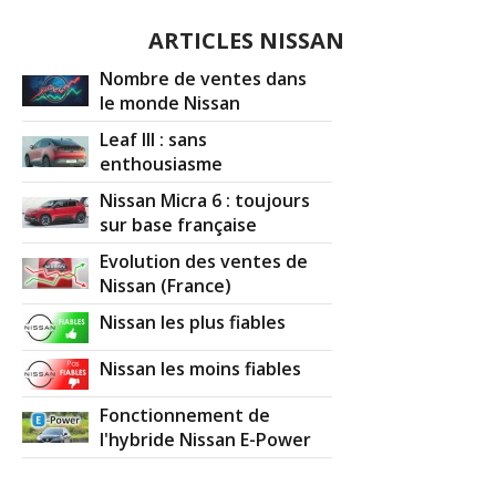
1.5 dCi 110 ch 60 000 , 2013 , ACENTA
08/20
ARTICLES NISSAN
(
0
)
Nombre de ventes dans
1.5 dCi 110 ch 03/2013 acenta 62000km
le monde Nissan
16/20
et 07/2
(
0
)
Leaf III : sans
enthousiasme
1.5 dCi 110 ch 19000,2012,PREMIUM
(
0
15/20
Nissan Micra 6 : toujours
)
sur base française
1.5 dCi 110 ch 20000km.2011.acenta.1.5
Evolution des ventes de
15/20
DCI 1
(
0
)
Nissan (France)
Nissan les plus fiables
1.5 dCi 110 ch 55000 2012 ACENTA
12/20
2012
(
1
)
Nissan les moins fiables
1.5 dCi 110 ch 87000
(
0
)
Fonctionnement de
12/20
l'hybride Nissan E-Power
1.5 dCi 110 ch Boite meca de 175000