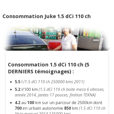
pas
1.5 dCi 110 ch 61000 km 2011
12/20
ACENTA
(
2
)
Entretien (coût)
:
2
aiment
1
n'aime pas
Consommation Juke 1.5 dCi 110 ch
1.5 dCi 110 ch 20 000 par an et 3
Prix pièces détach.
:
1
n'aime pas
17/20
millesimes
(
0
)
Accessibilité moteur
:
2
n'aiment pas
1.5 dCi 110 ch 40000kms; année
09/20
2013
(
1
)
1.5 dCi 110 ch teckna 31 000km de
05/20
Consommation 1.5 dCi 110 ch (
5
juin 2011
(
14
)
DERNIERS
témoignages) :
1.5 dCi 110 ch 1ere Imat fin 12 2011
5.5
l
(1.5 dCi 110 ch 250000 kms 2011)
15/20
Acheté c
(
0
)
5.2
l/100 km
(1.5 dCi 110 ch boite meca 6 vitesses,
année 2014, jantes 17 pouces, finition TEKNA)
1.5 dCi 110 ch finition tekna année
10/20
4.2
au
100
km sur un parcour de 2500km dont
2018
(
0
)
700
en urbain autonomie
850
km
(1.5 dCi 110 ch
Visia manuel 2014 135000 km)