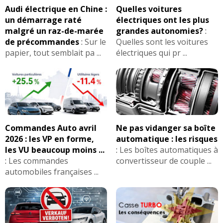
Audi électrique en Chine :
Quelles voitures
1.5 dCi 110 ch Millésime 2016
15/20
un démarrage raté
électriques ont les plus
110000km
(
0
)
malgré un raz-de-marée
grandes autonomies?
:
de précommandes
:
Sur le
Quelles sont les voitures
1.5 dCi 110 ch Boîte manuelle, 114
14/20
papier, tout semblait pa ...
électriques qui pr ...
000KM, 201
(
0
)
1.5 dCi 110 ch boite meca 6 vitesses,
18/20
année 2
(
0
)
1.5 dCi 110 ch
10/20
Commandes Auto avril
Ne pas vidanger sa boîte
Manuelle,41000km/2012/teckna
(
0
)
2026 : les VP en forme,
automatique : les risques
les VU beaucoup moins ...
:
Les boîtes automatiques à
1.5 dCi 110 ch 8500 kms, nov 2011,
16/20
:
Les commandes
convertisseur de couple ...
tekna blan
(
0
)
automobiles françaises ...
1.5 dCi 110 ch Acenta 03/2014 8500kms
16/20
(
0
)