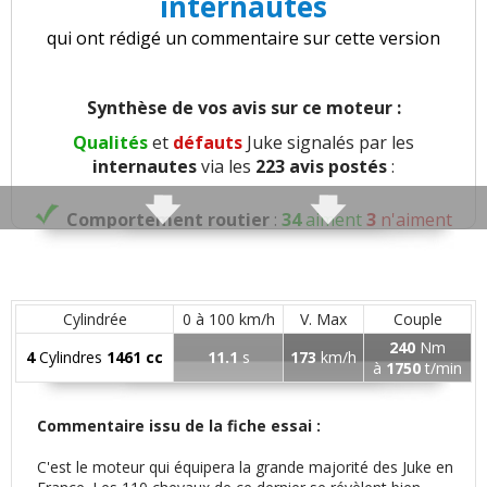
internautes
qui ont rédigé un commentaire sur cette version
Synthèse de vos avis sur ce moteur :
Qualités
et
défauts
Juke signalés par les
internautes
via les
223 avis postés
:
Comportement routier
:
34
aiment
3
n'aiment
pas
Capacités 4x4
:
1
aime
Cylindrée
0 à 100 km/h
V. Max
Couple
240
Nm
Précision direction
:
1
aime
4
Cylindres
1461 cc
11.1
s
173
km/h
à
1750
t/min
Freinage
:
2
aiment
4
n'aiment pas
Commentaire issu de la fiche essai :
Rayon de braquage
:
1
n'aime pas
C'est le moteur qui équipera la grande majorité des Juke en