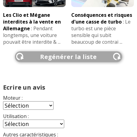
1.5 dCi 110 ch 7000 achetée le
-- /20
23/12/2016 à 6
(
1
)
Les Clio et Mégane
Conséquences et risques
interdites à la vente en
d'une casse de turbo
:
Le
1.5 dCi 110 ch 48000
(
0
)
15/20
Allemagne
:
Pendant
turbo est une pièce
longtemps, une voiture
sensible qui subit
pouvait être interdite & ...
beaucoup de contrai ...
1.5 dCi 110 ch 11200, mars 2014,
19/20
teckna blanc
(
0
)
Regénérer la liste
1.5 dCi 110 ch 58 000 km, année 2014,
18/20
conect
(
0
)
Ecrire un avis
1.5 dCi 110 ch Diesel 169000
(
2
)
00/20
Moteur :
1.5 dCi 110 ch 15 400 KM 14/10/ 2011
15/20
(
0
)
Utilisation :
1.5 dCi 110 ch annee 2013 23.000km
(
0
10/20
Autres caractéristiques :
)