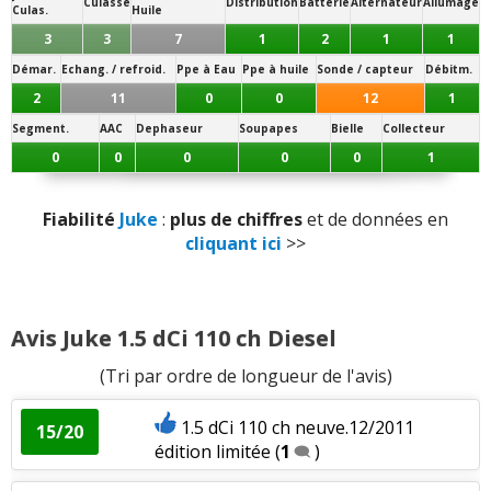
Culasse
Distribution
Batterie
Alternateur
Allumage
n'aiment pas
Culas.
Huile
3
3
7
1
2
1
1
Sensibilité plastique
:
8
n'aiment pas
Démar.
Echang. / refroid.
Ppe à Eau
Ppe à huile
Sonde / capteur
Débitm.
2
11
0
0
12
1
Présentation intérieure
:
2
aiment
1
n'aime
Segment.
AAC
Dephaseur
Soupapes
Bielle
Collecteur
pas
0
0
0
0
0
1
Qualité son/autoradio
:
5
aiment
5
n'aiment
Fiabilité
Juke
:
plus de chiffres
et de données en
pas
cliquant ici
>>
Habitabilité
:
8
n'aiment pas
Position de conduite
:
7
aiment
Avis Juke 1.5 dCi 110 ch Diesel
(Tri par ordre de longueur de l'avis)
Rétrovision
:
2
n'aiment pas
1.5 dCi 110 ch neuve.12/2011
15/20
Volume de coffre
:
4
aiment
39
n'aiment pas
édition limitée
(
1
)
Volume du réservoir
:
18
n'aiment pas