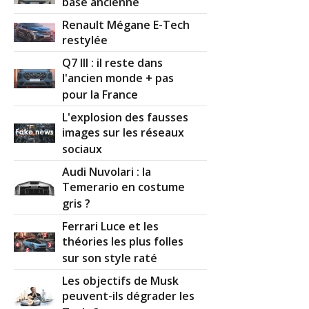
base ancienne
1.5 dCi 110 ch 38000
(
0
)
16/20
Renault Mégane E-Tech
restylée
1.5 dCi 110 ch année 2010 - 54000 km
Q7 III : il reste dans
15/20
(
1
)
l'ancien monde + pas
pour la France
1.5 dCi 110 ch connect 2015
(
0
)
18/20
L'explosion des fausses
images sur les réseaux
sociaux
1.5 dCi 110 ch 201700
(
0
)
05/20
Audi Nuvolari : la
Temerario en costume
gris ?
1.5 dCi 110 ch Visia manuel 2014
18/20
135000 km
(
0
)
Ferrari Luce et les
théories les plus folles
1.5 dCi 110 ch 100000
(
0
)
sur son style raté
20/20
Les objectifs de Musk
peuvent-ils dégrader les
1.5 dCi 110 ch 8800
(
0
)