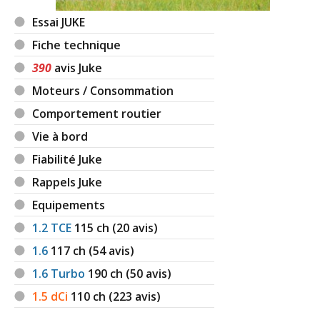
Essai JUKE
1.5 dCi 110 ch 153000
(
0
)
10/20
Fiche technique
390
avis Juke
1.5 dCi 110 ch 40500kms, 2013, acenta
05/20
Moteurs / Consommation
connect
(
0
)
Comportement routier
1.5 dCi 110 ch 6000
(
0
)
Vie à bord
14/20
Fiabilité Juke
Rappels Juke
1.5 dCi 110 ch
(
0
)
15/20
Equipements
1.2 TCE
115
ch (20 avis)
1.5 dCi 110 ch 2013. 55000 KMS
(
0
)
13/20
1.6
117
ch (54 avis)
1.6 Turbo
190
ch (50 avis)
1.5 dCi 110 ch 92000km , année 2013
-- /20
1.5 dCi
110
ch (223 avis)
,millési
(
1
)