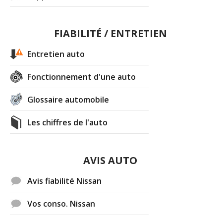
1.5 dCi 110 ch
(
0
)
17/20
FIABILITÉ / ENTRETIEN
Entretien auto
1.5 dCi 110 ch 2012
(
0
)
04/20
Fonctionnement d'une auto
1.5 dCi 110 ch 6300 KM
(
0
)
10/20
Glossaire automobile
Les chiffres de l'auto
1.5 dCi 110 ch 11000 km véhicule neuf
10/20
fevr
(
4
)
1.5 dCi 110 ch
(
0
)
AVIS AUTO
07/20
Avis fiabilité Nissan
1.5 dCi 110 ch 1,5 dci teckna 2011
17/20
Vos conso. Nissan
17000kms
(
0
)