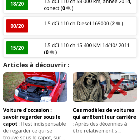
1.5 dCi 110 ch 58 000 km, année 2014,
18/20
conect
(
0
)
1.5 dCi 110 ch Diesel 169000
(
2
)
00/20
1.5 dCi 110 ch 15 400 KM 14/10/ 2011
15/20
(
0
)
Articles à découvrir :
Ces modèles de voitures
Voiture d'occasion :
qui arrêtent leur carrière
savoir regarder sous le
:
Après des décennies à
capot
:
Il est indispensable
être relativement s ...
de regarder ce qui se
trouve sous le capot, sur ...