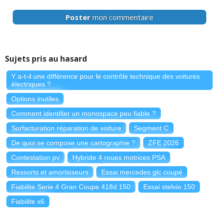
Poster
mon commentaire
Sujets pris au hasard
Y a-t-il une différence pour le contrôle technique des voitures
électriques ?
Options inutiles
Comment identifier un monospace peu fiable ?
Surfacturation réparation de voiture
Segment C
De quoi se compose une cartographie ?
ZFE 2026
Contestation pv
Hybride 4 roues motrices PSA
Ressorts et amortisseurs
Essai mercedes glc coupé
Fiabilite Serie 4 Gran Coupe 418d 150
Essai stelvio 150
Fiabilite x6