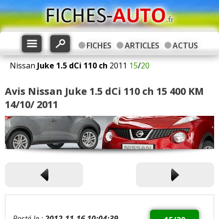
FICHES
ARTICLES
ACTUS
Nissan
Juke
1.5 dCi 110 ch
2011
15
/
20
Avis Nissan Juke 1.5 dCi 110 ch 15 400 KM
14/10/ 2011
Posté le :
2012-11-16 10:04:39