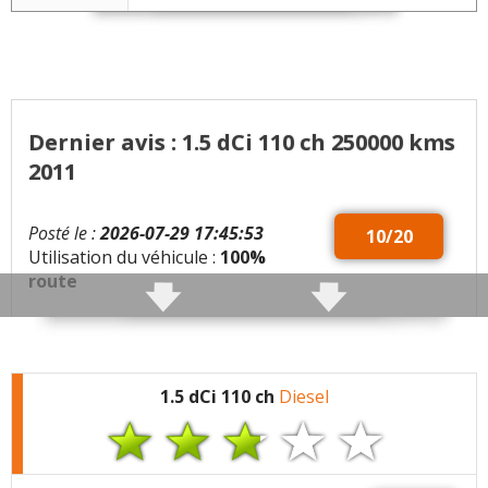
Dernier avis : 1.5 dCi 110 ch 250000 kms
2011
Posté le :
2026-07-29 17:45:53
10/20
Utilisation du véhicule :
100%
route
Qualités :
chassis, tenue de route, petit
crossover qui permet d'aller dans les champs et de
monter les trotoires (mais très dure). Bonne bouille.
1.5 dCi 110 ch
Diesel
Moteur avec énormément de couple et sobre.
Défauts :
Globalement, voiture pas fiable, à éviter
comme occasion.