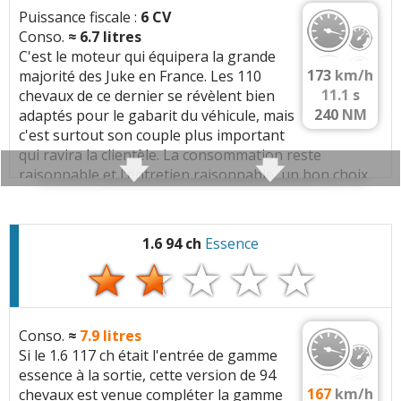
Pas de protections radiateur et intercooler
Puissance fiscale :
6 CV
Enorme angle mort en raison du retroviseur et du
Conso.
≈
6.7
litres
montant de porte
C'est le moteur qui équipera la grande
Boucle ceinture qui tombe et on est obligé de sortir
173
km/h
majorité des Juke en France. Les 110
la chercher derriere, un détail tres penible.
11.1
s
chevaux de ce dernier se révèlent bien
Tout est inaccessible au niveau du moteur; filtre
240
NM
adaptés pour le gabarit du véhicule, mais
huile, filtre gazole, filtre habitacle.
c'est surtout son couple plus important
Le démarreur est caché par le berceau, vous ne
qui ravira la clientèle. La consommation reste
trouverez aucune vidéo de changement de
raisonnable et l'entretien raisonnable, un bon choix.
démarreur;mongaragiste a du devisser les supports
Dommage qu'il y ait quelques couacs en terme de
moteur et pousser le moteur vers l'avant. l'autre
fiabilité ... Je vous laisse consulter la fiche
methode est d'enlever le bouclier et les radiateurs , 1
correspondante pour en savoir plus.
1.6 94 ch
Essence
jour de travail. C'est parfaitement scandaleux.
Nissan ne vend pas de pièces de rechanges,
Couple moteur qui arrive tôt (
1750t/min
) favorisant
certaines pièces sont introuvables (capteur
une consommation réduite.
temperature evaporateur)
Conso.
≈
7.9
litres
Caractéristiques techniques
:
Si le 1.6 117 ch était l'entrée de gamme
essence à la sortie, cette version de 94
Moteur :
Consommation moyenne :
5.5l
167
km/h
chevaux est venue compléter la gamme
4 cylindres
(1461 cc)