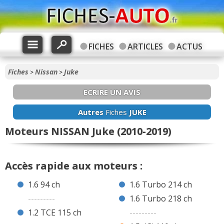
FICHES
ARTICLES
ACTUS
Fiches
Nissan
Juke
>
>
ECRIRE UN AVIS
Autres
Fiches
JUKE
Moteurs NISSAN Juke (2010-2019)
Accès rapide aux moteurs :
1.6 94 ch
1.6 Turbo 214 ch
---------
1.6 Turbo 218 ch
1.2 TCE 115 ch
---------