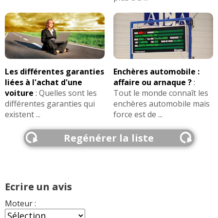
Turbo 218 ch boite 6 manuelle, roues 18 pouces,
année 2017, 62 000 kms, véhicule importé du
Luxembourg en 2022)
problème signalé :
DERNIER
Les différentes garanties
Enchères automobile :
Aucun problème en 3 ans depuis mon achat en
liées à l'achat d'une
affaire ou arnaque ?
:
occasion, je respecte l'entretien scrupuleusement,
voiture
:
Quelles sont les
Tout le monde connaît les
vidange avec huile de qualité tous les 10 000 kms
différentes garanties qui
enchères automobile mais
(1.6 Turbo 218 ch boite 6 manuelle, roues 18 pouces,
existent ...
force est de ...
année 2017, 62 000 kms, véhicule importé du
Luxembourg en 2022)
Regénérer la liste
Exemples de concurrentes :
.
Countryman 1.6 211 ch
FIABILITE
1.6 Turbo
de cette motorisation
>>
Ecrire un avis
AVIS
1.6 Turbo
Les
sur la déclinaison
>>
Moteur :