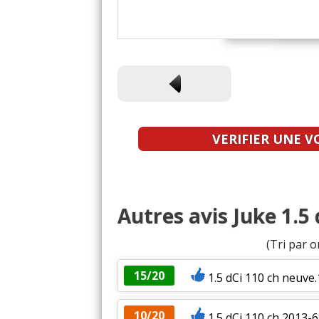
VERIFIER UNE V
Autres avis Juke 1.5 
(Tri par o
15/20
1.5 dCi 110 ch neuve.
10/20
1.5 dCi 110 ch 2013-