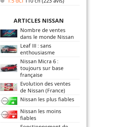
1.5 dCi
110
ch (223 avis)
ARTICLES NISSAN
Nombre de ventes
dans le monde Nissan
Leaf III : sans
enthousiasme
Nissan Micra 6 :
toujours sur base
française
Evolution des ventes
de Nissan (France)
Nissan les plus fiables
Nissan les moins
fiables
Fonctionnement de