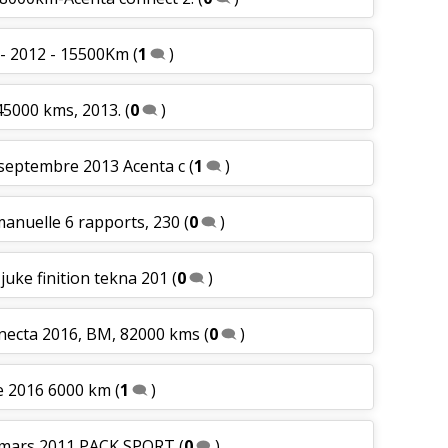
 - 2012 - 15500Km
(
1
)
 45000 kms, 2013.
(
0
)
 septembre 2013 Acenta c
(
1
)
 manuelle 6 rapports, 230
(
0
)
 juke finition tekna 201
(
0
)
nnecta 2016, BM, 82000 kms
(
0
)
le 2016 6000 km
(
1
)
0 mars 2011 PACK SPORT
(
0
)