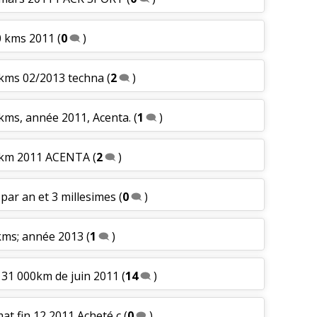
0 kms 2011
(
0
)
0 kms 02/2013 techna
(
2
)
 kms, année 2011, Acenta.
(
1
)
0 km 2011 ACENTA
(
2
)
 par an et 3 millesimes
(
0
)
0kms; année 2013
(
1
)
a 31 000km de juin 2011
(
14
)
mat fin 12 2011 Acheté c
(
0
)