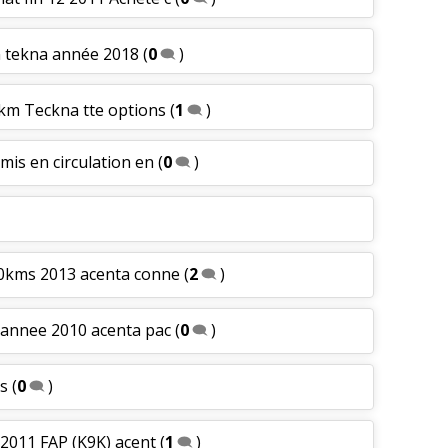
ion tekna année 2018
(
0
)
 km Teckna tte options
(
1
)
mis en circulation en
(
0
)
00kms 2013 acenta conne
(
2
)
 annee 2010 acenta pac
(
0
)
ms
(
0
)
 2011 FAP (K9K) acent
(
1
)