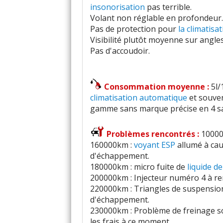
insonorisation
pas terrible.
Volant non réglable en profondeur.
Pas de protection pour
la climatisa
Visibilité plutôt moyenne sur angles
Pas d'accoudoir.
Consommation moyenne :
5l
climatisation automatique
et souven
gamme sans marque précise en 4 sa
Problèmes rencontrés :
10000
160000km :
voyant
ESP
allumé à ca
d'échappement.
180000km : micro fuite de
liquide d
200000km : Injecteur numéro 4 à re
220000km : Triangles de suspension,
d'échappement.
230000km : Problème de freinage soit
les frais à ce moment.