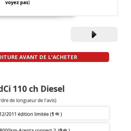
voyez pas
)
OITURE AVANT DE L'ACHETER
dCi 110 ch Diesel
rdre de longueur de l'avis)
12/2011 édition limitée
(
1
)
68000km-Acenta connect 2.
(
0
)