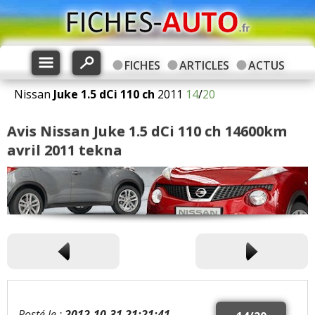
FICHES
ARTICLES
ACTUS
Nissan
Juke
1.5 dCi 110 ch
2011
14
/
20
Avis Nissan Juke 1.5 dCi 110 ch 14600km
avril 2011 tekna
Posté le :
2012-10-31 21:21:41