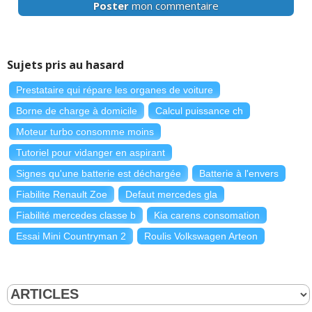
Poster
mon commentaire
Sujets pris au hasard
Prestataire qui répare les organes de voiture
Borne de charge à domicile
Calcul puissance ch
Moteur turbo consomme moins
Tutoriel pour vidanger en aspirant
Signes qu'une batterie est déchargée
Batterie à l'envers
Fiabilite Renault Zoe
Defaut mercedes gla
Fiabilité mercedes classe b
Kia carens consomation
Essai Mini Countryman 2
Roulis Volkswagen Arteon