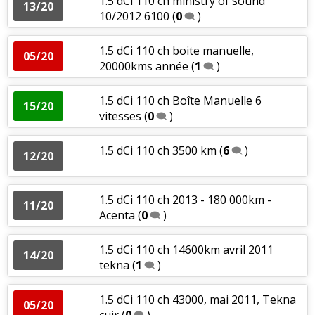
1.5 dCi 110 ch ministry of sound
13/20
10/2012 6100
(
0
)
1.5 dCi 110 ch boite manuelle,
05/20
20000kms année
(
1
)
1.5 dCi 110 ch Boîte Manuelle 6
15/20
vitesses
(
0
)
1.5 dCi 110 ch 3500 km
(
6
)
12/20
1.5 dCi 110 ch 2013 - 180 000km -
11/20
Acenta
(
0
)
1.5 dCi 110 ch 14600km avril 2011
14/20
tekna
(
1
)
1.5 dCi 110 ch 43000, mai 2011, Tekna
05/20
cuir
(
0
)