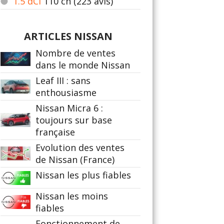
1.5 dCi
110
ch (223 avis)
ARTICLES NISSAN
Nombre de ventes
dans le monde Nissan
Leaf III : sans
enthousiasme
Nissan Micra 6 :
toujours sur base
française
Evolution des ventes
de Nissan (France)
Nissan les plus fiables
Nissan les moins
fiables
Fonctionnement de