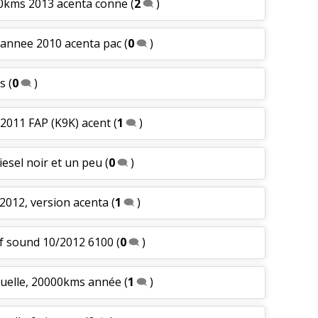
00kms 2013 acenta conne
(
2
)
 annee 2010 acenta pac
(
0
)
ms
(
0
)
 2011 FAP (K9K) acent
(
1
)
iesel noir et un peu
(
0
)
/2012, version acenta
(
1
)
 of sound 10/2012 6100
(
0
)
nuelle, 20000kms année
(
1
)