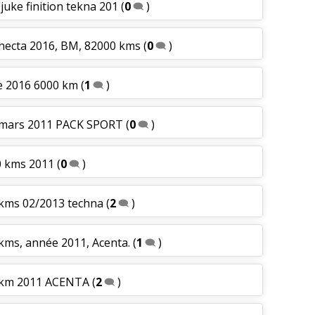
 juke finition tekna 201
(
0
)
nnecta 2016, BM, 82000 kms
(
0
)
le 2016 6000 km
(
1
)
0 mars 2011 PACK SPORT
(
0
)
0 kms 2011
(
0
)
0 kms 02/2013 techna
(
2
)
 kms, année 2011, Acenta.
(
1
)
0 km 2011 ACENTA
(
2
)