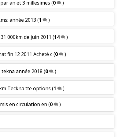
 par an et 3 millesimes
(
0
)
0kms; année 2013
(
1
)
a 31 000km de juin 2011
(
14
)
mat fin 12 2011 Acheté c
(
0
)
ion tekna année 2018
(
0
)
 km Teckna tte options
(
1
)
mis en circulation en
(
0
)