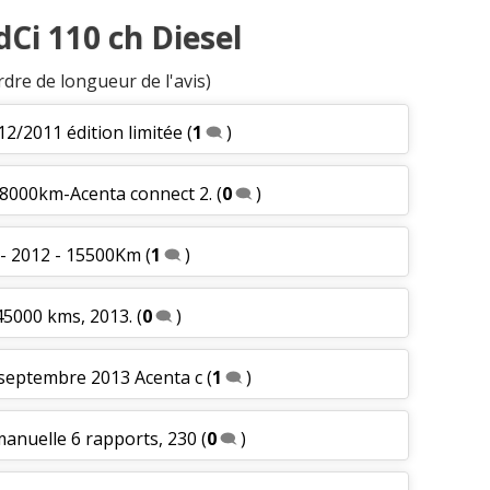
dCi 110 ch Diesel
rdre de longueur de l'avis)
12/2011 édition limitée
(
1
)
68000km-Acenta connect 2.
(
0
)
 - 2012 - 15500Km
(
1
)
 45000 kms, 2013.
(
0
)
 septembre 2013 Acenta c
(
1
)
 manuelle 6 rapports, 230
(
0
)