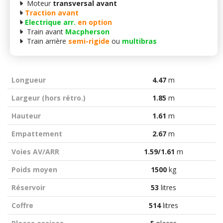
Moteur
transversal avant
Traction avant
Electrique arr.
en option
Train avant
Macpherson
Train arrière
semi-rigide
ou
multibras
Longueur
4.47
m
Largeur (hors rétro.)
1.85
m
Hauteur
1.61
m
Empattement
2.67
m
Voies AV/ARR
1.59/1.61
m
Poids moyen
1500
kg
Réservoir
53
litres
Coffre
514
litres