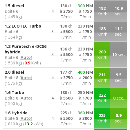
1.5 diesel
130
ch
300
NM
192
10.9
Boîte
6
4
à
3750
à
1750
Km/h
sec.
(1445 kg)
T/min
T/min
1.2 ECOTEC Turbo
130
ch
230
NM
188
11.1
Boîte
6
3
à
5500
à
1750
Km/h
sec.
(1364 kg)
T/min
T/min
1.2 Puretech e-DCS6
136
ch
230
NM
hybride
200
3
à
5500
à
1750
10
sec.
Boîte
6
(
Auto
)
Km/h
T/min
T/min
(1536 kg) (
0.9
kWh)
2.0 diesel
177
ch
400
NM
211
9.5
Boîte
8
(
Auto
)
4
à
3750
à
2000
Km/h
sec.
(1575 kg)
T/min
T/min
1.6 Turbo
180
ch
250
NM
222
Boîte
8
(
Auto
)
4
à
5500
à
1700
8
sec.
Km/h
(1500 kg)
T/min
T/min
1.6 Hybride
225
ch
360
NM
225
8.9
Boîte
8
(
Auto
)
4
à
5500
à
3000
Km/h
sec.
(1810 kg) (
13.2
kWh)
T/min
T/min