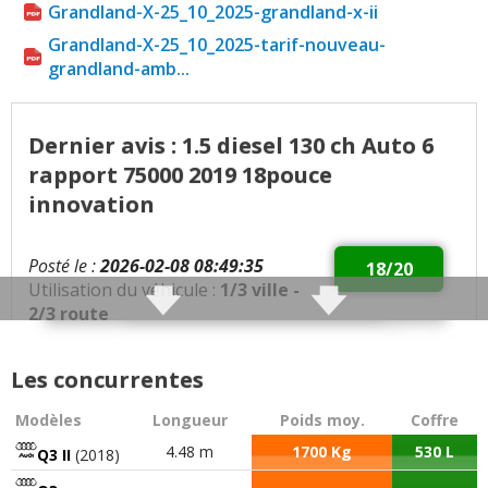
Grandland-X-25_10_2025-grandland-x-ii
Grandland-X-25_10_2025-tarif-nouveau-
grandland-amb...
Dernier avis : 1.5 diesel 130 ch Auto 6
rapport 75000 2019 18pouce
innovation
Posté le :
2026-02-08 08:49:35
18/20
Utilisation du véhicule :
1/3 ville -
2/3 route
Qualités :
Bon véhicule familial
Les concurrentes
Défauts :
Fap changer a 70000
Modèles
Longueur
Poids moy.
Coffre
4.48 m
1700 Kg
530 L
Q3 II
(2018)
Consommation moyenne :
6.2