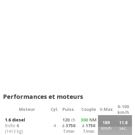
Performances et moteurs
0-100
Moteur
Cyl.
Puiss.
Couple
V.Max
km/h
1.6 diesel
120
ch
300
NM
189
11.8
Boîte
6
4
à
3750
à
1750
Km/h
sec.
(1413 kg)
T/min
T/min