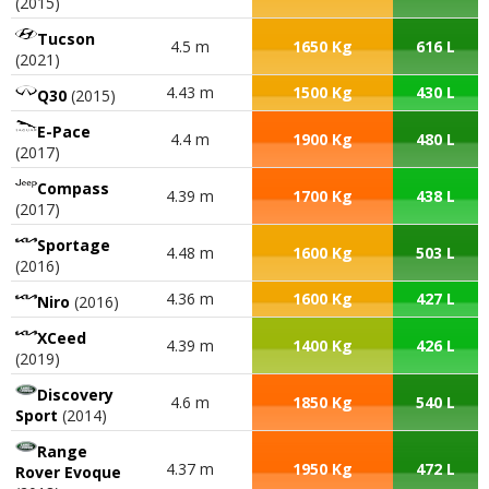
(2015)
Tucson
4.5 m
1650 Kg
616 L
(2021)
4.43 m
1500 Kg
430 L
Q30
(2015)
E-Pace
4.4 m
1900 Kg
480 L
(2017)
Compass
4.39 m
1700 Kg
438 L
(2017)
Sportage
4.48 m
1600 Kg
503 L
(2016)
4.36 m
1600 Kg
427 L
Niro
(2016)
XCeed
4.39 m
1400 Kg
426 L
(2019)
Discovery
4.6 m
1850 Kg
540 L
Sport
(2014)
Range
4.37 m
1950 Kg
472 L
Rover Evoque