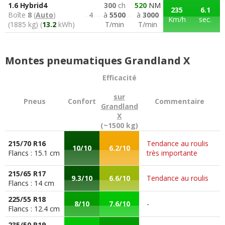
1.6 Hybrid4
300
ch
520
NM
235
6.1
Boîte
8
(
Auto
)
4
à
5500
à
3000
Km/h
sec.
(1885 kg) (
13.2
kWh)
T/min
T/min
Montes pneumatiques Grandland X
Efficacité
sur
Pneus
Confort
Commentaire
Grandland
X
(~1500 kg)
215/70 R16
Tendance au roulis
10/10
6.2/10
Flancs : 15.1 cm
très importante
215/65 R17
9.3/10
6.6/10
Tendance au roulis
Flancs : 14 cm
225/55 R18
8/10
7.6/10
-
Flancs : 12.4 cm
235/50 R19