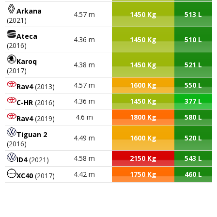
Arkana
4.57 m
1450 Kg
513 L
(2021)
Ateca
4.36 m
1450 Kg
510 L
(2016)
Karoq
4.38 m
1450 Kg
521 L
(2017)
4.57 m
1600 Kg
550 L
Rav4
(2013)
4.36 m
1450 Kg
377 L
C-HR
(2016)
4.6 m
1800 Kg
580 L
Rav4
(2019)
Tiguan 2
4.49 m
1600 Kg
520 L
(2016)
4.58 m
2150 Kg
543 L
ID4
(2021)
4.42 m
1750 Kg
460 L
XC40
(2017)