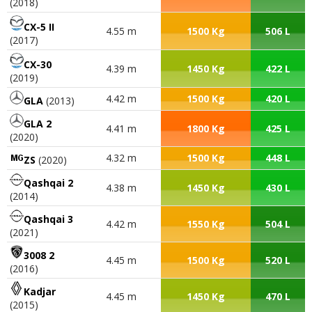
(2018)
CX-5 II
4.55 m
1500 Kg
506 L
(2017)
CX-30
4.39 m
1450 Kg
422 L
(2019)
4.42 m
1500 Kg
420 L
GLA
(2013)
GLA 2
4.41 m
1800 Kg
425 L
(2020)
4.32 m
1500 Kg
448 L
ZS
(2020)
Qashqai 2
4.38 m
1450 Kg
430 L
(2014)
Qashqai 3
4.42 m
1550 Kg
504 L
(2021)
3008 2
4.45 m
1500 Kg
520 L
(2016)
Kadjar
4.45 m
1450 Kg
470 L
(2015)