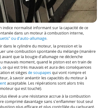
n indice normalisé informant sur la capacité de ce
ntanée dans un moteur à combustion interne,
quetis" ou d'auto-allumage
.
r dans le cylindre du moteur, la pression et la
uer une combustion spontanée du mélange (manière
) avant que la bougie d'allumage ne déclenche
 au mauvais moment, quand le piston est en train de
n
, ce qui est très mauvais et aura des conséquences
ation et sièges
de soupapes
qui vont rompre et
eur, à savoir anéantir les capacités du moteur à
ent
acceptable. Les répérations sont alors très
moteur qui est touché).
plus élevé a une résistance accrue à la combustion
 être comprimé davantage sans s'enflammer tout seul
stion plus efficace et plus contrôlée du carburant,