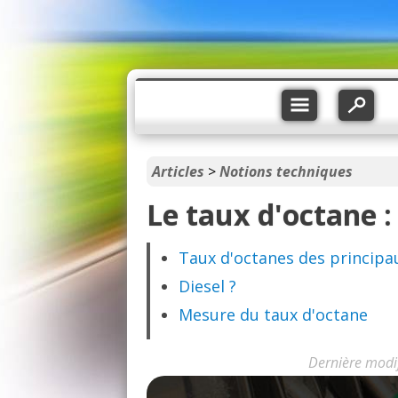
Articles
>
Notions techniques
Le taux d'octane : 
Taux d'octanes des principa
Diesel ?
Mesure du taux d'octane
Dernière modi