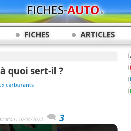
FICHES
ARTICLES
à quoi sert-il ?
ux carburants
3
fication : 10/04/2023 -