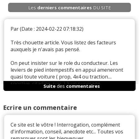
Les
derniers
commentaires
DU SITE
Par
(Date : 2024-02-22 07:18:32)
Très chouette article. Vous listez des facteurs
auxquels je n'avais pas pensé.
On peut insister sur le role du conducteur. Les
leviers de pied intempestifs en appui ameneront
quasi toute voiture ( prop, 4x4 ou traction....
sportive, citadine, suv...) à un survirage.
Suite
des
commentaires
En pilotage, le sous virage est consécutif:
- d'une survitesse en entrée de virage
Ecrire un commentaire
- d'un surbraquage (c'est comme si je mets les skis
en travers de la piste... je ne dirige plus, je me
freine en rippage des pneus...)
Ce site est le vôtre ! Interrogation, complément
- d'une prise de gaz trop forte ou trop franche
d'information, conseil, anecdote etc... Toutes vos
(effet wheeling des motos qui delestent le train
remarques sont les bienvenues.