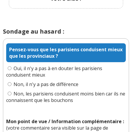
plaisir à lire !
Je crois me rappeler d'avoir parlé du pilotage ne
bas de page, non ? La vitesse, et la combinaison
des coups de volant mêlés au rythme de coups
d'accélérateur peuvent générer à la fois du sous-
Sondage au hasard :
virage ou du survirage. C'est ça savoir faire
danser une voiture, même quand elle a un
Pensez-vous que les parisiens conduisent mieux
tempérament un peu buté et obtu (à savoir ne
que les provinciaux ?
pas être neutre en étant plutôt sous-vireuse ou
survireuse).
Oui, il n'y a pas à en douter les parisiens
Encore merci.
conduisent mieux
Réagir à ce commentaire
Non, il n'y a pas de différence
Non, les parisiens conduisent moins bien car ils ne
(Votre post sera visible sous le commentaire)
connaissent que les bouchons
Mon point de vue / Information complémentaire :
Par
caneslak
(Date : 2024-02-21 20:56:01)
(votre commentaire sera visible sur la page de