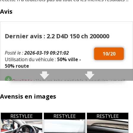
Avis
Dernier avis : 2.2 D4D 150 ch 200000
Posté le :
2026-03-19 09:21:02
10/20
Utilisation du véhicule :
50% ville -
50% route
Qualités :
Voiture très agréable à conduire, un rail
sur la route.
Bonne relance.
Avensis en images
Défauts :
Fiabilité moteur, culasse fendu en 2
RESTYLEE
RESTYLEE
RESTYLEE
Consommation moyenne :
7.5 litres