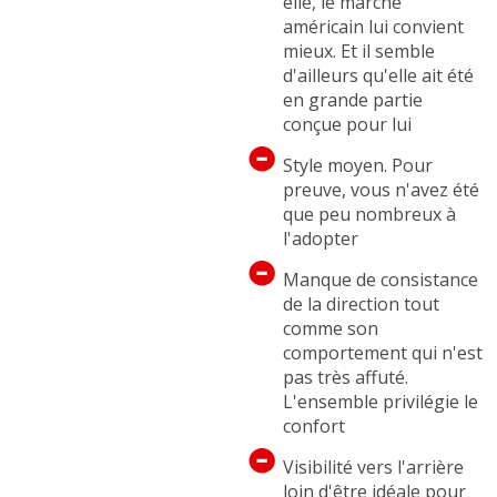
elle, le marché
Version restylée
américain lui convient
globalement plus
mieux. Et il semble
satisfaisante, que ce
d'ailleurs qu'elle ait été
soit le look ou la qualité
en grande partie
perçue, tout a été un
conçue pour lui
peu amélioré
Style moyen. Pour
Toit panoramique en
preuve, vous n'avez été
verre bon pour la
que peu nombreux à
luminosité intérieure,
l'adopter
un peu moins pour
Manque de consistance
l'insonorisation ...
de la direction tout
Originale car rare
comme son
comportement qui n'est
pas très affuté.
L'ensemble privilégie le
confort
Visibilité vers l'arrière
loin d'être idéale pour