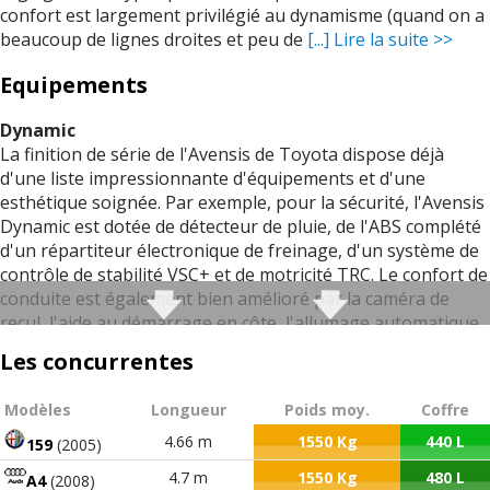
confort est largement privilégié au dynamisme (quand on a
beaucoup de lignes droites et peu de
[...] Lire la suite >>
Equipements
Dynamic
La finition de série de l'Avensis de Toyota dispose déjà
d'une liste impressionnante d'équipements et d'une
esthétique soignée. Par exemple, pour la sécurité, l'Avensis
Dynamic est dotée de détecteur de pluie, de l'ABS complété
d'un répartiteur électronique de freinage, d'un système de
contrôle de stabilité VSC+ et de motricité TRC. Le confort de
conduite est également bien amélioré par la caméra de
recul, l'aide au démarrage en côte, l'allumage automatique
des phares, les feux avant antibrouillard, et la climatisation
Les concurrentes
automatique. Quant à l'esthétique, vous apprécierez sans
nul doute la sellerie noire, en tissu, sobre et élégante, la
Modèles
Longueur
Poids moy.
Coffre
grille de calandre chromée et le volant en cuir. Par ailleurs,
la finition Dynamic est disponible dans les quatre
4.66 m
1550 Kg
440 L
159
(2005)
motorisation de l'Avensis - une essence et trois diesel, dont
4.7 m
1550 Kg
480 L
A4
(2008)