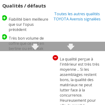
Vie à bord / Intérieur
Qualités / défauts
De la place ?
Toutes les autres qualités
Break Avansis SW
TOYOTA Avensis signalées
Fiabilité bien meilleure
que sur l'opus
Comportement routier Avensis
précédent
Equipements
Très bon volume de
Les concurrentes
coffre que ce soit en
berline ou en break
même si aucun record
n'est battu
La qualité perçue à
l'intérieur est très très
Habitabilité très bonne
moyenne ... Si les
à l'arrière
assemblages restent
bons, la qualité des
Confort de suspension
matériaux ne peut
excellent. L'Avensis
lutter face à la
vous garantit de
concurrence.
voyager dans un nid
Heureusement pour
douillet