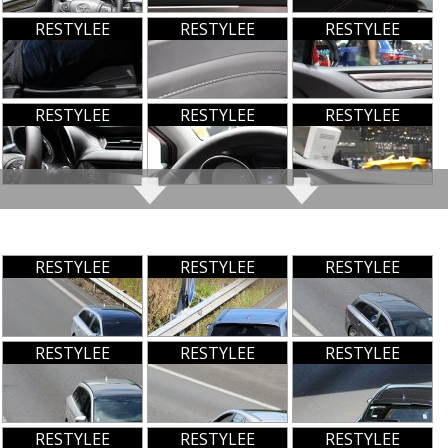
Problèmes rencontrés :
RESTYLEE
RESTYLEE
RESTYLEE
Note :
10/20
Prix assurance :
600 euros/an
RESTYLEE
RESTYLEE
RESTYLEE
Commenter cet avis
(Votre post sera visible sous le commentaire après
RESTYLEE
RESTYLEE
RESTYLEE
validation)
RESTYLEE
RESTYLEE
RESTYLEE
Tous les autres
avis >>
RESTYLEE
RESTYLEE
RESTYLEE