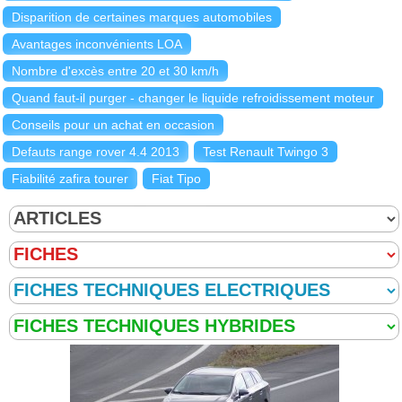
Disparition de certaines marques automobiles
Avantages inconvénients LOA
Nombre d'excès entre 20 et 30 km/h
Quand faut-il purger - changer le liquide refroidissement moteur
Conseils pour un achat en occasion
Defauts range rover 4.4 2013
Test Renault Twingo 3
Fiabilité zafira tourer
Fiat Tipo