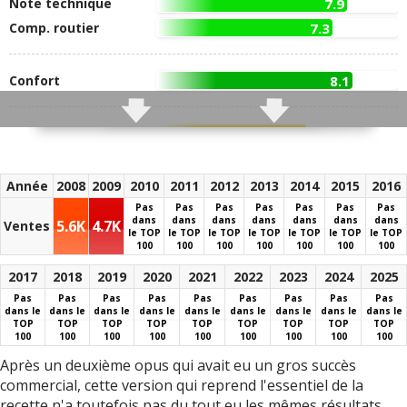
Note technique
7.9
Comp. routier
7.3
Confort
8.1
Finition
6.2
Infotainment
4.6
Année
2008
2009
2010
2011
2012
2013
2014
2015
2016
Pas
Pas
Pas
Pas
Pas
Pas
Pas
Habitabilité
7.4
dans
dans
dans
dans
dans
dans
dans
5.6K
4.7K
Ventes
le TOP
le TOP
le TOP
le TOP
le TOP
le TOP
le TOP
Coffre
(510L)
8.3
100
100
100
100
100
100
100
Avansis SW
(545L)
8.7
2017
2018
2019
2020
2021
2022
2023
2024
2025
Pas
Pas
Pas
Pas
Pas
Pas
Pas
Pas
Pas
Fiabilité
8.1
dans le
dans le
dans le
dans le
dans le
dans le
dans le
dans le
dans le
TOP
TOP
TOP
TOP
TOP
TOP
TOP
TOP
TOP
100
100
100
100
100
100
100
100
100
+ d'infos
sur la notation
Après un deuxième opus qui avait eu un gros succès
commercial, cette version qui reprend l'essentiel de la
recette n'a toutefois pas du tout eu les mêmes résultats ...