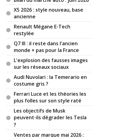
24 10:57:55) : Difficile de vous contredir, c'est
X5 2026 : style nouveau, base
malheureux.
ancienne
Pour 10k aujourd'hui on a une citroen ami...
Renault Mégane E-Tech
même la aygo devenue aygo x est proche des
restylée
20k.
Q7 III : il reste dans l'ancien
monde + pas pour la France
😵‍💫
L'explosion des fausses images
Par
Bug Haty
TOP CONTRIBUTEUR
(2023-12-
sur les réseaux sociaux
25 17:19:08) : Les Dacia, c'est tout simplement la
seule marque que les gens peuvent acheter avec
Audi Nuvolari : la Temerario en
leur salaire, pour une qualité moyenne. Les
costume gris ?
autres se financent par crédit. L'inflation des prix
Ferrari Luce et les théories les
est telle que de toutes manières, cette marque
plus folles sur son style raté
n'est plus bon marché, dumoins en France. Peut
être qu'avec une adresse fictive en Roumanie...
Les objectifs de Musk
peuvent-ils dégrader les Tesla
Par
Admin
ADMINISTRATEUR DU SITE
?
(2023-12-28 08:32:36) : Vous avez tout à fait
Ventes par marque mai 2026 :
raison, quand on est tout en bas