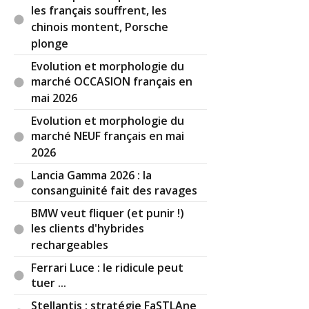
les français souffrent, les
(positionnement de Dacia) on peut se permettre
chinois montent, Porsche
de réhausser le plancher sans être pénalisé par
la concurrence. Surtout si on fait en sorte de
plonge
réaliser des produits low-cost qui s'apparentent
Evolution et morphologie du
désormais à du généraliste.
marché OCCASION français en
mai 2026
Réagir à ce commentaire
Evolution et morphologie du
marché NEUF français en mai
(Votre post sera visible sous le commentaire)
2026
Lancia Gamma 2026 : la
consanguinité fait des ravages
BMW veut fliquer (et punir !)
les clients d'hybrides
rechargeables
Ferrari Luce : le ridicule peut
tuer ...
Stellantis : stratégie FaSTLAne