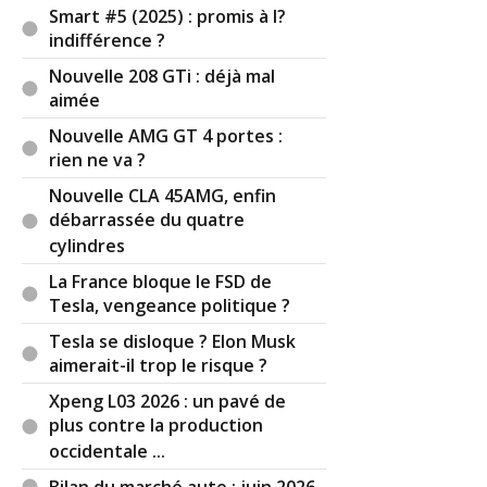
Smart #5 (2025) : promis à l?
C'est fini le temps des logan challengées à
indifférence ?
5000/8000¤. L'amplitude de prix avec les Renault
Nouvelle 208 GTi : déjà mal
est trop importante. Il faut resserer l'écart en
aimée
montant en gamme. Ça tombe bien, Renault
monte en gamme également !
Nouvelle AMG GT 4 portes :
rien ne va ?
C'est juste un vernis chic pour justifier une hausse
Nouvelle CLA 45AMG, enfin
générale des prix (pour un coût de revient qui
débarrassée du quatre
aura à peine changé je suis sûr)... Et pour
cylindres
continuer de planer sur leur image de fiabilité. Les
fameuses pièces fiables car déjà éprouvées par
La France bloque le FSD de
Renault ! Cela va faire peut-être 5 ou 10 ans qu'il
Tesla, vengeance politique ?
n'en est rien.
Tesla se disloque ? Elon Musk
aimerait-il trop le risque ?
Xpeng L03 2026 : un pavé de
Il y a
3
réaction(s) sur ce commentaire :
plus contre la production
occidentale ...
Par
Arkane
TOP CONTRIBUTEUR
(2023-12-
Bilan du marché auto : juin 2026