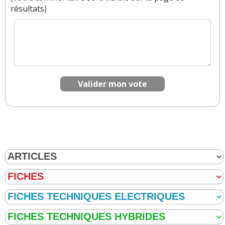
résultats)
Il y a
1
réaction(s) sur ce commentaire :
Par
Admin
ADMINISTRATEUR DU SITE
(2024-01-02 17:41:47) : Merci Arkane. Si on déduit
Valider mon vote
quelque chose de votre message, le système
privé impose donc désormais aux citoyens d'être
un minimum à l'aise financièrement, puisque
même les marques low-cost se renient.
Niveau fiabilité l'avenir ne semble pas écrit, voir
ici
.
Et avec l'E-Tech qui va prédominer, tout comme
le nouveau 1.2 TCE 3 cylindres qui ne semble pas
au top, il y a des arguments qui se profilent à
l'horizon.
Réagir à ce commentaire