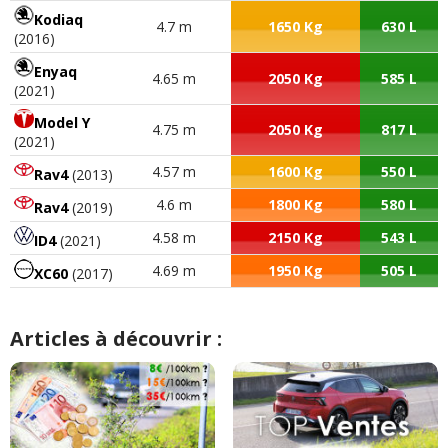
Kodiaq
4.7 m
1650 Kg
630 L
(2016)
Enyaq
4.65 m
2050 Kg
585 L
(2021)
Model Y
4.75 m
2050 Kg
817 L
(2021)
4.57 m
1600 Kg
550 L
Rav4
(2013)
4.6 m
1800 Kg
580 L
Rav4
(2019)
4.58 m
2150 Kg
543 L
ID4
(2021)
4.69 m
1950 Kg
505 L
XC60
(2017)
Articles à découvrir :