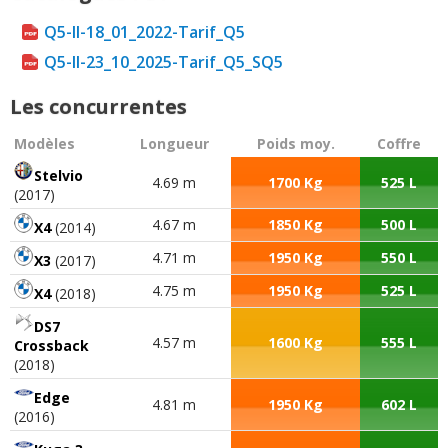
Q5-II-18_01_2022-Tarif_Q5
Q5-II-23_10_2025-Tarif_Q5_SQ5
Les concurrentes
Modèles
Longueur
Poids moy.
Coffre
Stelvio
4.69 m
1700 Kg
525 L
(2017)
4.67 m
1850 Kg
500 L
X4
(2014)
4.71 m
1950 Kg
550 L
X3
(2017)
4.75 m
1950 Kg
525 L
X4
(2018)
DS7
4.57 m
1600 Kg
555 L
Crossback
(2018)
Edge
4.81 m
1950 Kg
602 L
(2016)