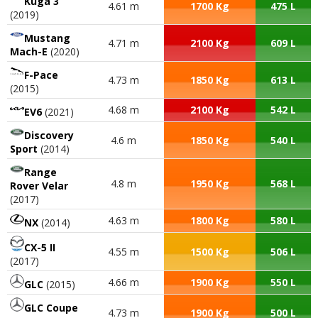
Kuga 3
4.61 m
1700 Kg
475 L
(2019)
Mustang
4.71 m
2100 Kg
609 L
Mach-E
(2020)
F-Pace
4.73 m
1850 Kg
613 L
(2015)
4.68 m
2100 Kg
542 L
EV6
(2021)
Discovery
4.6 m
1850 Kg
540 L
Sport
(2014)
Range
4.8 m
1950 Kg
568 L
Rover Velar
(2017)
4.63 m
1800 Kg
580 L
NX
(2014)
CX-5 II
4.55 m
1500 Kg
506 L
(2017)
4.66 m
1900 Kg
550 L
GLC
(2015)
GLC Coupe
4.73 m
1900 Kg
500 L