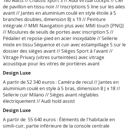
180 watts // Châssis Sport S // Audi virtual cockpit // Ciel
de pavillon en tissu noir // Inscriptions S line sur les ailes
avant // Jantes en aluminium coulé en style étoile à 5
branches doubles, dimension 8J x 19 // Peinture
intégrale // MMI Navigation plus avec MMI touch [PNQ]
// Moulures de seuils de portes avec inscription S //
Pédalier et repose-pied en acier inoxydable // Sellerie
mixte en tissu Séquence et cuir avec estampillage S sur le
dossier des sièges avant // Sièges Sport à l'avant //
Vitrage Privacy (vitres surteintées) avec vitrage
acoustique pour les vitres de portières avant
Design Luxe
A partir de 52 340 euros : Caméra de recul // Jantes en
aluminium coulé en style à 5 bras, dimension 8 J x 18 //
Sellerie cuir Milano // Sièges avant réglables
électriquement // Audi hold assist
Design Luxe
A partir de 55 640 euros : Éléments de l'habitacle en
simili-cuir, partie inférieure de la console centrale