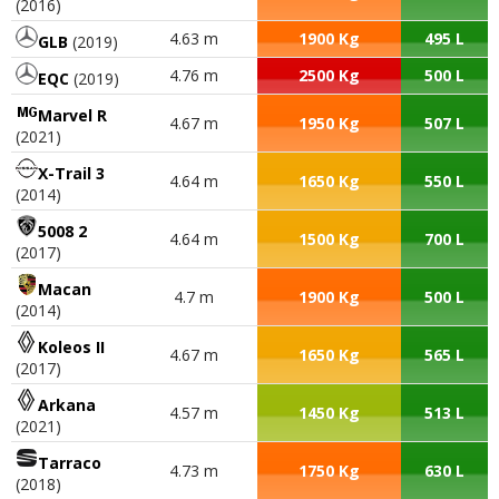
(2016)
4.63 m
1900 Kg
495 L
GLB
(2019)
4.76 m
2500 Kg
500 L
EQC
(2019)
Marvel R
4.67 m
1950 Kg
507 L
(2021)
X-Trail 3
4.64 m
1650 Kg
550 L
(2014)
5008 2
4.64 m
1500 Kg
700 L
(2017)
Macan
4.7 m
1900 Kg
500 L
(2014)
Koleos II
4.67 m
1650 Kg
565 L
(2017)
Arkana
4.57 m
1450 Kg
513 L
(2021)
Tarraco
4.73 m
1750 Kg
630 L
(2018)