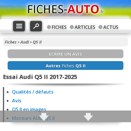
FICHES
ARTICLES
ACTUS
Fiches
Audi
Q5 II
>
>
ECRIRE UN AVIS
Autres
Fiches
Q5 II
Essai Audi Q5 II 2017-2025
Qualités / défauts
Avis
Q5 II en images
Moteurs AUDI Q5 II
Fiabilité Q5 II