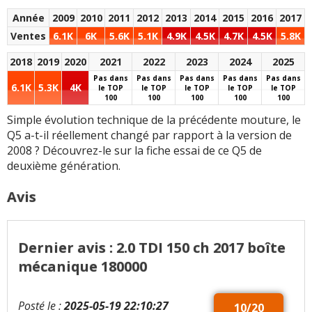
les Quattro classiques
suspension actifs etc.
17 pouces
7.5
d'antan (qui étaient
Année
2009
2010
2011
2012
2013
2014
2015
2016
2017
Arrivée de la
donc permanents au
Amort. Piloté
7.6
Ventes
6.1K
6K
5.6K
5.1K
4.9K
4.5K
4.7K
4.5K
5.8K
suspension
niveau du différentiel
S-Line + Quattro
7
pneumatique (en plus
central). Mais en
2018
2019
2020
2021
2022
2023
2024
2025
SQ5 20p
6.6
de l'amortissement
contrepartie on réduit
Pas dans
Pas dans
Pas dans
Pas dans
Pas dans
6.1K
5.3K
4K
le TOP
le TOP
le TOP
le TOP
le TOP
adaptatif optionnel
un peu la
100
100
100
100
100
habituel) qui offre alors
consommation ...
Finition
8.6
Simple évolution technique de la précédente mouture, le
un très bon moelleux et
Infotainment
7.5
Choix esthétique des
Q5 a-t-il réellement changé par rapport à la version de
des possibilités
MMI MIB2
7.8
échappements sur SQ5
2008 ? Découvrez-le sur la fiche essai de ce Q5 de
nouvelles en ce qui
qui est plus que limite
deuxième génération.
concerne le contrôle de
l'assiette
Habitabilité
7.9
SQ5 qui s'équipe du
Avis
Quattro Ultra et non
Coffre
(550L)
8.8
Style qui est finalement
pas du Quattro
très attrayant malgré
traditionnel ... Où va t on
un certain manque
Dernier avis : 2.0 TDI 150 ch 2017 boîte
Fiabilité
7.7
?
d'aspérité et de
mécanique 180000
fantaisie qui vont
La Tiptronic aurait
+ d'infos
sur la notation
pourtant bien avec le
certainement du être
luxe (intérieur comme
Posté le :
2025-05-19 22:10:27
10/20
proposée sur tous les