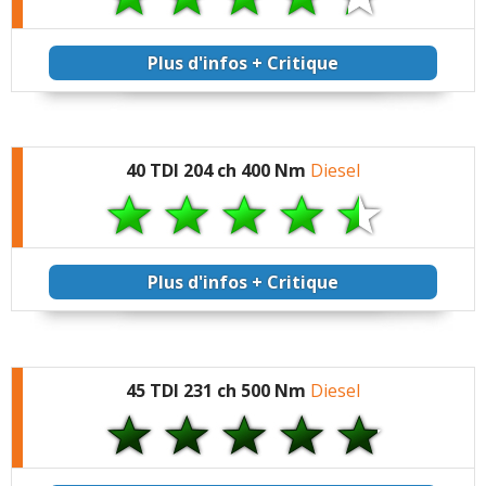
automatique dans les
bouchons sympa, mais
ça fait cher le gadget
Plus d'infos + Critique
me semble t il. Mieux
vaut attendre la décote
de ce genre
d'équipement avant de
franchir le pas (les
40 TDI 204 ch 400 Nm
Diesel
premiers clients sont
ceux qui paient plein
pot pour les prochains
...)
Plus d'infos + Critique
45 TDI 231 ch 500 Nm
Diesel