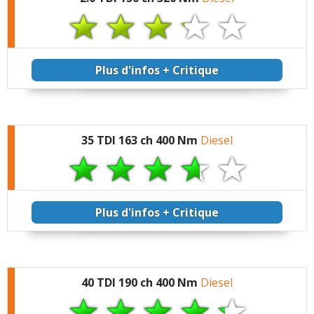
Modernité générale :
multimédia / Virtual
cockpit, présentation,
équipements etc... On
Plus d'infos + Critique
sent qu'on est à la
pointe avec ce Q5 (et
plus généralement avec
les Audi)
35 TDI 163 ch 400 Nm
Diesel
C'est quasiment un
Macan modernisé
tellement il est proche
techniquement (même
châssis, S Tronic en
Plus d'infos + Critique
commun, moteurs,
différentiel sport,
suspension
pneumatique etc.)
40 TDI 190 ch 400 Nm
Diesel
Fonction de conduite