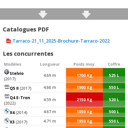
Catalogues PDF
Tarraco-21_11_2025-Brochure-Tarraco-2022
Les concurrentes
Modèles
Longueur
Poids moy.
Coffre
Stelvio
4.69 m
1700 Kg
525 L
(2017)
4.66 m
1900 Kg
550 L
Q5 II
(2017)
Q4 E-Tron
4.59 m
2150 Kg
520 L
(2022)
4.67 m
1850 Kg
500 L
X4
(2014)
4.71 m
1950 Kg
550 L
X3
(2017)