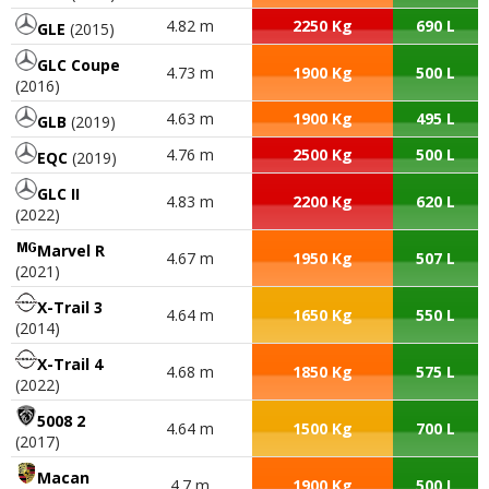
4.82 m
2250 Kg
690 L
GLE
(2015)
GLC Coupe
4.73 m
1900 Kg
500 L
(2016)
4.63 m
1900 Kg
495 L
GLB
(2019)
4.76 m
2500 Kg
500 L
EQC
(2019)
GLC II
4.83 m
2200 Kg
620 L
(2022)
Marvel R
4.67 m
1950 Kg
507 L
(2021)
X-Trail 3
4.64 m
1650 Kg
550 L
(2014)
X-Trail 4
4.68 m
1850 Kg
575 L
(2022)
5008 2
4.64 m
1500 Kg
700 L
(2017)
Macan
4.7 m
1900 Kg
500 L