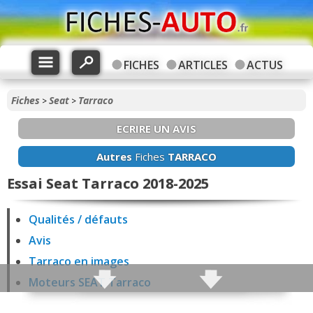
FICHES
ARTICLES
ACTUS
Fiches
Seat
Tarraco
>
>
ECRIRE UN AVIS
Autres
Fiches
TARRACO
Essai Seat Tarraco 2018-2025
Qualités / défauts
Avis
Tarraco en images
Moteurs SEAT Tarraco
Fiabilité Tarraco