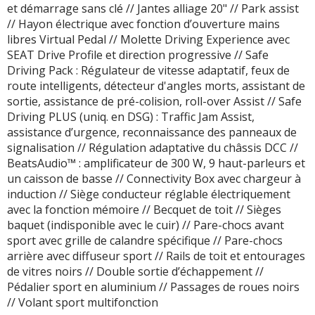
et démarrage sans clé // Jantes alliage 20" // Park assist
// Hayon électrique avec fonction d’ouverture mains
libres Virtual Pedal // Molette Driving Experience avec
SEAT Drive Profile et direction progressive // Safe
Driving Pack : Régulateur de vitesse adaptatif, feux de
route intelligents, détecteur d'angles morts, assistant de
sortie, assistance de pré-colision, roll-over Assist // Safe
Driving PLUS (uniq. en DSG) : Traffic Jam Assist,
assistance d’urgence, reconnaissance des panneaux de
signalisation // Régulation adaptative du châssis DCC //
BeatsAudio™ : amplificateur de 300 W, 9 haut-parleurs et
un caisson de basse // Connectivity Box avec chargeur à
induction // Siège conducteur réglable électriquement
avec la fonction mémoire // Becquet de toit // Sièges
baquet (indisponible avec le cuir) // Pare-chocs avant
sport avec grille de calandre spécifique // Pare-chocs
arrière avec diffuseur sport // Rails de toit et entourages
de vitres noirs // Double sortie d’échappement //
Pédalier sport en aluminium // Passages de roues noirs
// Volant sport multifonction