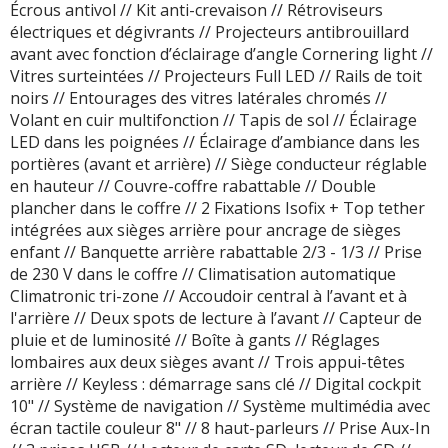
Écrous antivol // Kit anti-crevaison // Rétroviseurs
électriques et dégivrants // Projecteurs antibrouillard
avant avec fonction d’éclairage d’angle Cornering light //
Vitres surteintées // Projecteurs Full LED // Rails de toit
noirs // Entourages des vitres latérales chromés //
Volant en cuir multifonction // Tapis de sol // Éclairage
LED dans les poignées // Éclairage d’ambiance dans les
portières (avant et arrière) // Siège conducteur réglable
en hauteur // Couvre-coffre rabattable // Double
plancher dans le coffre // 2 Fixations Isofix + Top tether
intégrées aux sièges arrière pour ancrage de sièges
enfant // Banquette arrière rabattable 2/3 - 1/3 // Prise
de 230 V dans le coffre // Climatisation automatique
Climatronic tri-zone // Accoudoir central à l’avant et à
l'arrière // Deux spots de lecture à l’avant // Capteur de
pluie et de luminosité // Boîte à gants // Réglages
lombaires aux deux sièges avant // Trois appui-têtes
arrière // Keyless : démarrage sans clé // Digital cockpit
10" // Système de navigation // Système multimédia avec
écran tactile couleur 8" // 8 haut-parleurs // Prise Aux-In