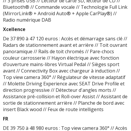
// 3 prises USB // Lecteur de carte SD, lecteur de CD //
Bluetooth® // Commande vocale // Technologie Full Link
(MirrorLink® + Android Auto® + Apple CarPlay®) //
Radio numérique DAB
Xcellence
De 37 890 à 47 120 euros : Accès et démarrage sans clé //
Radars de stationnement avant et arrière // Toit ouvrant
panoramique // Rails de toit chromés // Pare-chocs
couleur carrosserie // Hayon électrique avec fonction
d’ouverture mains-libres Virtual Pedal // Sièges sport
avant // Connectivity Box avec chargeur à induction //
Top view camera 360° // Régulateur de vitesse adaptatif
// Molette Driving Experience avec SEAT Drive Profile et
direction progressive // Détecteur d'angles morts //
Assistance pré-collision et Roll-over Assist // Assistant de
sortie de stationnement arrière // Planche de bord avec
insert Black wood // Feux de route intelligents
FR
DE 39 750 à 48 980 euros : Top view camera 360° // Accès