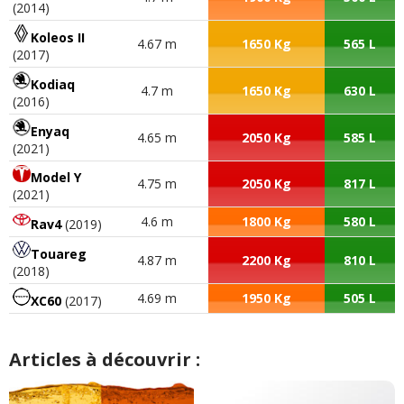
(2014)
Koleos II
4.67 m
1650 Kg
565 L
(2017)
Kodiaq
4.7 m
1650 Kg
630 L
(2016)
Enyaq
4.65 m
2050 Kg
585 L
(2021)
Model Y
4.75 m
2050 Kg
817 L
(2021)
4.6 m
1800 Kg
580 L
Rav4
(2019)
Touareg
4.87 m
2200 Kg
810 L
(2018)
4.69 m
1950 Kg
505 L
XC60
(2017)
Articles à découvrir :