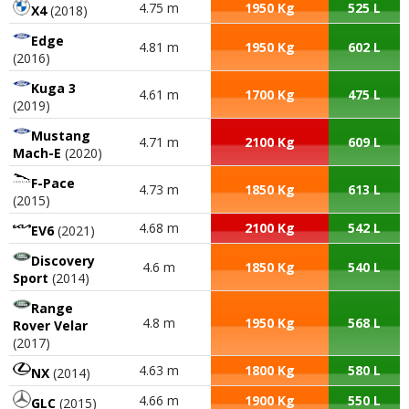
4.75 m
1950 Kg
525 L
X4
(2018)
Edge
4.81 m
1950 Kg
602 L
(2016)
Kuga 3
4.61 m
1700 Kg
475 L
(2019)
Mustang
4.71 m
2100 Kg
609 L
Mach-E
(2020)
F-Pace
4.73 m
1850 Kg
613 L
(2015)
4.68 m
2100 Kg
542 L
EV6
(2021)
Discovery
4.6 m
1850 Kg
540 L
Sport
(2014)
Range
4.8 m
1950 Kg
568 L
Rover Velar
(2017)
4.63 m
1800 Kg
580 L
NX
(2014)
4.66 m
1900 Kg
550 L
GLC
(2015)