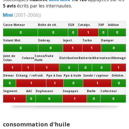
5 avis
écrits par les internautes.
Mini
(2001-2006))
Casse Moteur
Boîte de vit.
EGR
Catalys.
FAP
Adblue
0
0
0
1
0
0
Volant Mot.
Embray.
Inject.
Turbo
Damper
0
0
1
1
0
Joint de
Conso/Fuite
Culasse
Distribution
Batterie
Alternateur
Allumage
Culas.
Huile
1
1
1
0
0
0
1
Démar.
Echang. / refroid.
Ppe à Eau
Ppe à huile
Sonde / capteur
Débitm.
0
1
1
0
1
0
Segment.
AAC
Dephaseur
Soupapes
Bielle
Collecteur
1
0
0
1
0
0
consommation d'huile