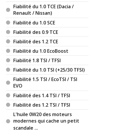
vraiment sincères (qui sont également deux
Fiabilité du 1.0 TCE (Dacia /
questions... un peu)
Renault / Nissan)
- bravo pour le site. Il est sacrément bien "foutu",
Fiabilité du 1.0 SCE
je ne sais pas qui l'a conçu ni à quoi tient qu'il soit
Fiabilité des 0.9 TCE
tant distinctif mais il pourrait faire école.
Fiabilité des 1.2 TCE
- bravo aussi pour le contenu, le fond. Travail
Fiabilité du 1.0 EcoBoost
titanesque j'imagine, dans lequel on perçoit
Fiabilité 1.8 TSI / TFSI
toujours un souci de sérieux, de documentation,
d'argumentation. J'apprécie aussi beaucoup
Fiabilité du 1.0 TSI (+25/30 TFSI)
l'approche "4D" sur le sujet étudié, la "bagnole",
Fiabilité 1.5 TSI / EcoTSI / TSI
objet fabuleux et fascinant je dois l'admettre, mais
EVO
bien plus le fait du diable que de dieu ; on peut
carrément dire "contre nature". Que même cet
Fiabilité des 1.4 TSI / TFSI
aspect là soit traité rend le site infiniment plus
Fiabilité des 1.2 TSI / TFSI
crédible que tout le reste de la presse auto dont
l'extrême opposé est pour moi le pseudo
L'huile 0W20 des moteurs
cégétisme d'auto-plus.
modernes qui cache un petit
Et ce qui surprend c'est l'impression que tout ceci
scandale ...