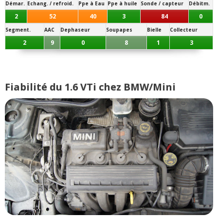
Démar.
Echang. / refroid.
Ppe à Eau
Ppe à huile
Sonde / capteur
Débitm.
2
52
40
3
84
0
Segment.
AAC
Dephaseur
Soupapes
Bielle
Collecteur
2
9
0
8
1
3
Fiabilité du 1.6 VTi chez BMW/Mini