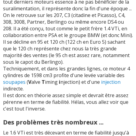
tout derniers moteurs essence à ne pas bénéficier de la
suralimentation, il représente donc la fin d'une époque ...
On le retrouve sur les 207, C3 (citadine et Picasso), C4,
308, 3008, Partner, Berlingo ou même encore DS4 ou
208. Il a été conçu, tout comme le petit frère 1.4 VTi, en
collaboration entre PSA et le groupe BMW (et donc Mini).
Il se décline en 95 et 120 ch (122 ch en Euro 5) sachant
que le 120 ch représente chez nous la très grande
majorité des ventes (le 95 ch est assez rare, notamment
sous le capot du Berlingo).
Techniquement, et dans les grandes lignes, ce moteur 4
cylindres de 1598 cm3 profite d'une levée variable des
soupapes
(
V
alve
T
iming
i
njection) et d'une
injection
indirecte.
Il est donc en théorie assez simple et devrait être assez
pérenne en terme de fiabilité. Hélas, vous allez voir que
c'est tout l'inverse.
Des problèmes très nombreux ...
Le 1.6 VTi est très décevant en terme de fiabilité jusqu'à