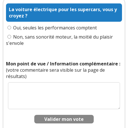
technique serait qu'ils utilisent moins bien la
La voiture électrique pour les supercars, vous y
machine. Ok, mais ça concerne aussi souvent des
croyez ?
organes qui n'ont pas de lien avec la manière
d'utiliser l'auto.
Oui, seules les performances comptent
Quand fiches-auto et X Files se rencontrent ...
Non, sans sonorité moteur, la moitié du plaisir
s'envole
Réagir à ce commentaire
(Votre post sera visible sous le commentaire)
Mon point de vue / Information complémentaire :
(votre commentaire sera visible sur la page de
résultats)
Par
anonyme
(Date : 2022-06-22 19:32:02)
Je confirme vos dires... j'ai l'ensemble de ces
problèmes sur ma 116I F20 2013 ... merci PSA !!!
Valider mon vote
Il y a
2
réaction(s) sur ce commentaire :