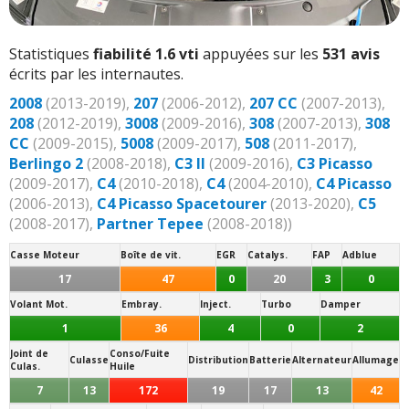
Statistiques
fiabilité 1.6 vti
appuyées sur les
531 avis
écrits par les internautes.
2008
(2013-2019),
207
(2006-2012),
207 CC
(2007-2013),
208
(2012-2019),
3008
(2009-2016),
308
(2007-2013),
308
CC
(2009-2015),
5008
(2009-2017),
508
(2011-2017),
Berlingo 2
(2008-2018),
C3 II
(2009-2016),
C3 Picasso
(2009-2017),
C4
(2010-2018),
C4
(2004-2010),
C4 Picasso
(2006-2013),
C4 Picasso Spacetourer
(2013-2020),
C5
(2008-2017),
Partner Tepee
(2008-2018))
Casse Moteur
Boîte de vit.
EGR
Catalys.
FAP
Adblue
17
47
0
20
3
0
Volant Mot.
Embray.
Inject.
Turbo
Damper
1
36
4
0
2
Joint de
Conso/Fuite
Culasse
Distribution
Batterie
Alternateur
Allumage
Culas.
Huile
7
13
172
19
17
13
42