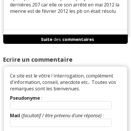
dernières 207 car elle ce son arrêté en mai 2012 la
mienne est de février 2012 les pb on était résolu
Suite
des
commentaires
Réagir à ce commentaire
(Votre post sera visible sous le commentaire)
Ecrire un commentaire
Ce site est le vôtre ! Interrogation, complément
Par
d'information, conseil, anecdote etc... Toutes vos
Matt monaco 16
(Date : 2024-08-12 23:14:00)
remarques sont les bienvenues.
Idem pour moi jamais eu aucun problème avec ce
Pseudonyme
:
moteur.. Juste rajouter un peu d'huile mais sinon
chauffe pas, tourne très rond respect des temp de
chauffe, respect des entretiens rien de plus elle
Mail
(facultatif / être prévenu d'une réponse)
:
est de 2012 97mks