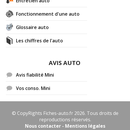
Entretien auto
désigner qu'une voiture rouge (et pas n'importe
lequel !).
Fonctionnement d'une auto
Pour terminer : une "humeur" (mais modérée !)
En introduction, j'ai tenu à remarquer votre
Glossaire auto
lucidité (malgré votre passion pour l'objet) vis à
vis du "phénomène" voiture. J'aimerais
Les chiffres de l'auto
développer, pour expliquer pourquoi cette lucidité
est à mon sens largement perfectible. Si j'ai bien
compris, vous êtes dans la quarantaine ; de mon
AVIS AUTO
côté je suis dans la soixantaine (et bien plus
rugissante que les quarantièmes ! Est-ce que ça
Avis fiabilité Mini
me donne un avantage point de vue sagesse ? Et
tenez... suggestion de sujet pour le site... est-il vrai
Vos conso. Mini
que la sagesse au volant arrive à 42 ans ?).
Dans la quarantaine ? Alors je prédis que au "lu"
de ce que vous exprimez, votre cheminement vous
écartera radicalement de la passion "voiture" car à
© CopyRights Fiches-auto.fr 2026. Tous droits de
l'évidence vous êtes de l'infime minorité capable
reproductions réservés.
("en capacité de"... c'est plus - stupidement -
Nous contacter - Mentions légales
moderne ; je l'avais oubliée celle là) de réflexion.