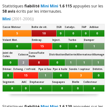
Statistiques
fiabilité
Mini Mini
1.6 115
appuyées sur les
58 avis
écrits par les internautes.
Mini
(2001-2006))
Casse Moteur
Boîte de vit.
EGR
Catalys.
FAP
Adblue
5
10
0
0
0
0
Volant Mot.
Embray.
Inject.
Turbo
Damper
0
15
0
0
1
Joint de
Conso/Fuite
Culasse
Distribution
Batterie
Alternateur
Allumage
Culas.
Huile
0
2
8
0
1
1
1
Démar.
Echang. / refroid.
Ppe à Eau
Ppe à huile
Sonde / capteur
Débitm.
0
15
1
0
3
0
Segment.
AAC
Dephaseur
Soupapes
Bielle
Collecteur
0
0
0
0
0
0
Statistiques
fiabilité
Mini Mini
1.6 120
appuyées sur les