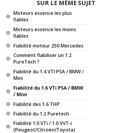
SUR LE MÊME SUJET
(Votre post sera visible sous le commentaire)
Moteurs essence les plus
fiables
Moteurs essence les moins
fiables
Par
simontpellier
(Date : 2021-08-24 13:54:44)
Fiabilité moteur 250 Mercedes
Bonjour "admin",
Comment fiabiliser un 1.2
PureTech ?
Pour commencer, je précise bien que ça vous
paraîtra probablement évident que ceci est un
Fiabilité du 1.4 VTI PSA / BMW /
commentaire confidentiel (mais sans "copyright" si
Mini
vous souhaitez l'utiliser).
Fiabilité du 1.6 VTi PSA / BMW
/ Mini
Donc voilà... et je pense que je vais être long, j'ai
un (réellement long !) commentaire à vous
Fiabilité des 1.6 THP
proposer. Sur la langue (française... je vois bien
Fiabilité du 1.2 Puretech
qu'il fallait préciser !).
Fiabilité 1.0 VTi / 1.0 VVT-i
D'abord deux remarques, pas pour faire joli mais
(Peugeot/Citroën/Toyota)