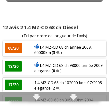
1.5 100 ch mazda 3 de 2013 elegance
(
0
18/20
)
1.5 100 ch 2010
(
0
)
18/20
12 avis 2 1.4 MZ-CD 68 ch Diesel
1.5 100 ch 2009 Sport Suisse
(
1
)
(Tri par ordre de longueur de l'avis)
17/20
1.4 MZ-CD 68 ch année 2009,
08/20
1.5 100 ch 26000 kms, juillet 2009, 1,5.
60000km
(
3
)
14/20
3 po
(
0
)
1.4 MZ-CD 68 ch 98000 année 2009
18/20
1.5 100 ch
(
0
)
15/20
elegance
(
0
)
1.4 MZ-CD 68 ch 102000 kms 07/2008
17/20
1.5 100 ch 2010 90000KM
(
0
)
19/20
elegance
(
2
)
1.4 MZ-CD 68 ch 305000km 2004
18/20
1.5 100 ch 40000Km, Finition
15/20
harmonie break
(
0
)
Performance de 2
(
0
)