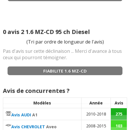
1.4 MZ-CD 68 ch 15000km,01/2012,
(
0
)
15/20
Autonomie
:
3
n'aiment pas
Bruit moteur
:
1
aime
3
n'aiment pas
1.4 MZ-CD 68 ch 200000 modèle
18/20
ANTERIEUR (2004
(
0
)
0 avis 2 1.6 MZ-CD 95 ch Diesel
Fiabilité
:
3
aiment
1
n'aime pas
(Tri par ordre de longueur de l'avis)
Pas d'avis sur cette déclinaison ... Merci d'avance à tous
Entretien (coût)
:
2
aiment
ceux qui pourront témoigner.
Coût assurance
:
1
aime
FIABILITE 1.6 MZ-CD
Puissance moteur et relances
:
2
n'aiment pas
Avis de concurrentes ?
Entretien (coût)
:
2
aiment
Modèles
Année
Avis
Consommation
:
3
aiment
2010-2018
275
Avis AUDI
A1
2008-2015
103
Avis CHEVROLET
Aveo