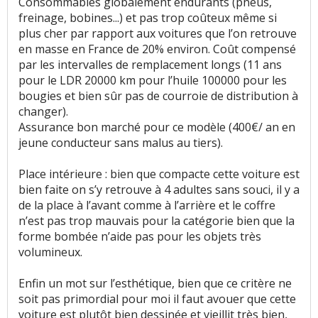
Consommables globalement endurants (pneus,
freinage, bobines...) et pas trop coûteux même si
Boîte de vitesses (agrément, longueur des
plus cher par rapport aux voitures que l’on retrouve
rapports)
:
4
aiment
1
n'aime pas
en masse en France de 20% environ. Coût compensé
par les intervalles de remplacement longs (11 ans
Style
:
11
aiment
pour le LDR 20000 km pour l’huile 100000 pour les
bougies et bien sûr pas de courroie de distribution à
Vieillissement du style
:
2
aiment
changer).
Assurance bon marché pour ce modèle (400€/ an en
Résistance peinture
:
3
n'aiment pas
jeune conducteur sans malus au tiers).
Equipement
:
5
aiment
Place intérieure : bien que compacte cette voiture est
bien faite on s’y retrouve à 4 adultes sans souci, il y a
de la place à l’avant comme à l’arrière et le coffre
Poids
:
5
aiment
3
n'aiment pas
n’est pas trop mauvais pour la catégorie bien que la
forme bombée n’aide pas pour les objets très
Fiabilité
:
21
aiment
2
n'aiment pas
volumineux.
Service après vente
:
1
n'aime pas
Enfin un mot sur l’esthétique, bien que ce critère ne
soit pas primordial pour moi il faut avouer que cette
Entretien (coût)
:
9
aiment
voiture est plutôt bien dessinée et vieillit très bien,