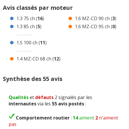
5 avis 2 1.3 85 ch Essence
Avis classés par moteur
11 avis 2 1.5 100 ch Essence
1.3 75 ch (
16
)
1.6 MZ-CD 90 ch (
3
)
12 avis 2 1.4 MZ-CD 68 ch Diesel
1.3 85 ch (
5
)
1.6 MZ-CD 95 ch (
0
)
3 avis 2 1.6 MZ-CD 90 ch Diesel
---------
0 avis 2 1.6 MZ-CD 95 ch Diesel
1.5 100 ch (
11
)
Avis de concurrentes ?
---------
1.4 MZ-CD 68 ch (
12
)
Synthèse des 55 avis
Qualités
et
défauts
2 signalés par les
internautes
via les
55 avis postés
:
Comportement routier
:
14
aiment
2
n'aiment
pas