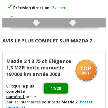
Précision direction
:
2
aiment
Consistance direction
:
1
aime
Freinage
:
4
aiment
2
n'aiment pas
AVIS LE PLUS COMPLET SUR MAZDA 2
Agrément
:
7
aiment
4
n'aiment pas
Poids
:
3
aiment
3
n'aiment pas
Mazda 2 1.3 75 ch Élégance
Confort global
:
11
aiment
6
n'aiment pas
1,3 MZR boîte manuelle
197000 km année 2008
Confort des sièges
:
1
n'aime pas
Critique
la plus
Insonorisation et bruit perçu
:
6
aiment
7
17/20
complète
n'aiment pas
numéro 1
posté
par les internautes pour cette
Mazda 2
(
Poster
Bruit roulement/pneu
:
1
n'aime pas
mon avis
)