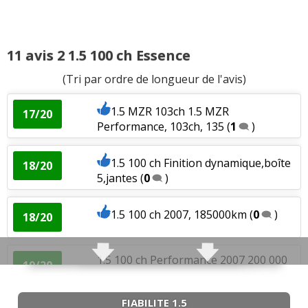
11 avis 2 1.5 100 ch Essence
(Tri par ordre de longueur de l'avis)
1.5 MZR 103ch 1.5 MZR
17/20
Performance, 103ch, 135
(
1
)
1.5 100 ch Finition dynamique,boîte
18/20
5,jantes
(
0
)
1.5 100 ch 2007, 185000km
(
0
)
18/20
1.5 100 ch Performance 2007 200 000
19/20
km
(
0
)
FIABILITE 1.5