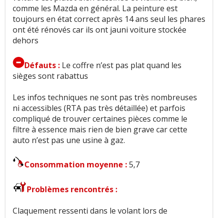
comme les Mazda en général. La peinture est
Coût assurance
:
2
aiment
toujours en état correct après 14 ans seul les phares
ont été rénovés car ils ont jauni voiture stockée
dehors
Accessibilité moteur
:
1
aime
Défauts :
Le coffre n’est pas plat quand les
sièges sont rabattus
Les infos techniques ne sont pas très nombreuses
ni accessibles (RTA pas très détaillée) et parfois
compliqué de trouver certaines pièces comme le
filtre à essence mais rien de bien grave car cette
auto n’est pas une usine à gaz.
Consommation moyenne :
5,7
Problèmes rencontrés :
Claquement ressenti dans le volant lors de