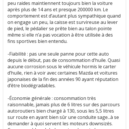
peu raides maintiennent toujours bien la voiture
après plus de 14 ans et presque 200000 km. Le
Rétrovision
:
2
n'aiment pas
comportement est d’autant plus sympathique quand
on engage un peu, la caisse est survireuse au lever
Volume de coffre
:
2
aiment
8
n'aiment pas
de pied, le pédalier se prête bien au talon pointe
même si elle n’a pas vocation à être utilisée à des
Volume du réservoir
:
3
n'aiment pas
fins sportives bien entendu.
Nombre de rangements
:
2
n'aiment pas
-Fiabilité : pas une seule panne pour cette auto
depuis le début, pas de consommation d’huile. Quasi
Roue de secours
:
1
n'aime pas
aucune corrosion sous le véhicule hormis le carter
d’huile, rien à voir avec certaines Mazda et voitures
Puissance moteur et relances
:
5
aiment
2
japonaises de la fin des années 90 ayant réputation
n'aiment pas
d’être biodégradables.
Couple moteur
:
2
aiment
3
n'aiment pas
-Économie générale : consommation très
raisonnable, jamais plus de 6 litres sur des parcours
Consommation
:
13
aiment
4
n'aiment pas
autoroutiers bien chargé à 130, sous les 5,5 litres
sur route en ayant bien sûr une conduite sage...à se
Autonomie
:
3
n'aiment pas
demander à quoi servent les moteurs downsizés.