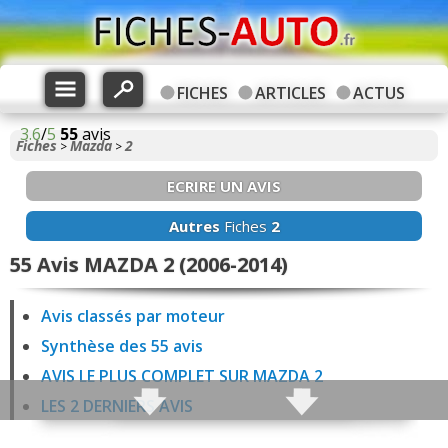
FICHES
ARTICLES
ACTUS
3.6
/
5
55
avis
Fiches
Mazda
2
>
>
ECRIRE UN AVIS
Autres
Fiches
2
55 Avis MAZDA 2 (2006-2014)
Avis classés par moteur
Synthèse des 55 avis
AVIS LE PLUS COMPLET SUR MAZDA 2
LES 2 DERNIERS AVIS
16 avis 2 1.3 75 ch Essence