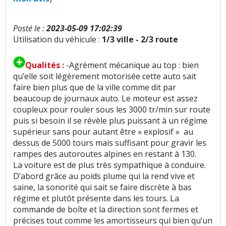
Bruits parasites
:
4
n'aiment pas
Posté le :
2023-05-09 17:02:39
Finition / qualité des plastiques
:
3
aiment
17
Utilisation du véhicule :
1/3 ville - 2/3 route
n'aiment pas
Qualités :
-Agrément mécanique au top : bien
Vieillissement des plastiques
:
2
aiment
1
qu’elle soit légèrement motorisée cette auto sait
n'aime pas
faire bien plus que de la ville comme dit par
beaucoup de journaux auto. Le moteur est assez
Sensibilité plastique
:
3
n'aiment pas
coupleux pour rouler sous les 3000 tr/min sur route
puis si besoin il se révèle plus puissant à un régime
Qualité des assemblages
:
1
aime
1
n'aime pas
supérieur sans pour autant être « explosif » au
dessus de 5000 tours mais suffisant pour gravir les
Présentation intérieure
:
1
n'aime pas
rampes des autoroutes alpines en restant à 130.
La voiture est de plus très sympathique à conduire.
D’abord grâce au poids plume qui la rend vive et
Luminosité
:
1
aime
saine, la sonorité qui sait se faire discrète à bas
régime et plutôt présente dans les tours. La
Qualité son/autoradio
:
2
aiment
commande de boîte et la direction sont fermes et
précises tout comme les amortisseurs qui bien qu’un
Habitabilité
:
3
aiment