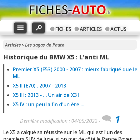
FICHES
ARTICLES
ACTUS
Articles
Les sagas de l'auto
>
Historique du BMW X5 : L'anti ML
Premier X5 (E53) 2000 - 2007 : mieux fabriqué que le
ML
X5 II (E70) : 2007 - 2013
X5 III : 2013 - ... Un air de X3 !
X5 IV : un peu la fin d'un ère ...
1
Dernière modification : 04/05/2022 -
Le X5 a calqué sa réussite sur le ML qui est l'un des
premiers SUV de luxe, si on met de côté le Range Rover