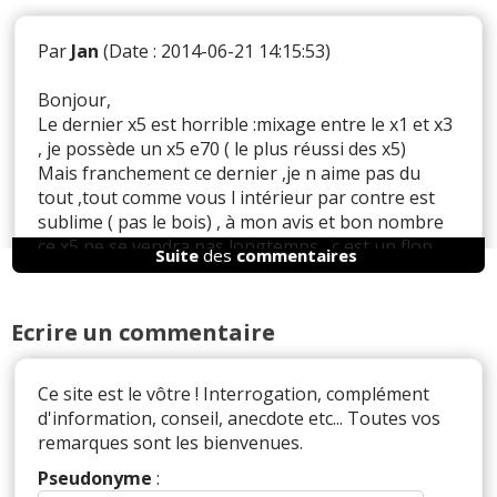
Par
Jan
(Date : 2014-06-21 14:15:53)
Bonjour,
Le dernier x5 est horrible :mixage entre le x1 et x3
, je possède un x5 e70 ( le plus réussi des x5)
Mais franchement ce dernier ,je n aime pas du
tout ,tout comme vous l intérieur par contre est
sublime ( pas le bois) , à mon avis et bon nombre
ce x5 ne se vendra pas longtemps , c est un flop
Suite
des
commentaires
Complet ,même si on me le donnait je le revendrai
aussitôt , le souci c est qu après le x5 e70 ,que va-
t-on prendre comme véhicule à moins qu il y ait un
Ecrire un commentaire
sacré restylage , enfin ce n'est que mon avis.
Merci de m avoir lu .
Ce site est le vôtre ! Interrogation, complément
d'information, conseil, anecdote etc... Toutes vos
remarques sont les bienvenues.
Il y a
3
réaction(s) sur ce commentaire :
Pseudonyme
: