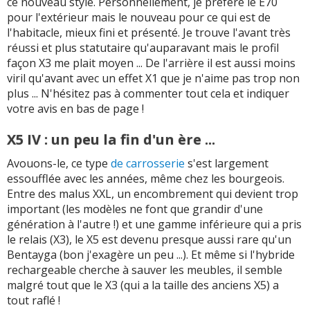
ce nouveau style. Personnellement, je préfère le E70
pour l'extérieur mais le nouveau pour ce qui est de
l'habitacle, mieux fini et présenté. Je trouve l'avant très
réussi et plus statutaire qu'auparavant mais le profil
façon X3 me plait moyen ... De l'arrière il est aussi moins
viril qu'avant avec un effet X1 que je n'aime pas trop non
plus ... N'hésitez pas à commenter tout cela et indiquer
votre avis en bas de page !
X5 IV : un peu la fin d'un ère ...
Avouons-le, ce type
de carrosserie
s'est largement
essoufflée avec les années, même chez les bourgeois.
Entre des malus XXL, un encombrement qui devient trop
important (les modèles ne font que grandir d'une
génération à l'autre !) et une gamme inférieure qui a pris
le relais (X3), le X5 est devenu presque aussi rare qu'un
Bentayga (bon j'exagère un peu ...). Et même si l'hybride
rechargeable cherche à sauver les meubles, il semble
malgré tout que le X3 (qui a la taille des anciens X5) a
tout raflé !