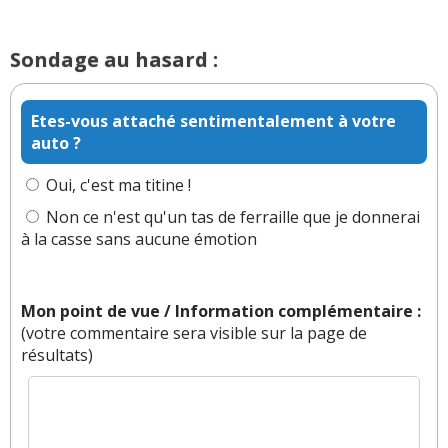
BMW est au dessus de tout, bien loin de là, cdt.
Réagir à ce commentaire
Sondage au hasard :
(Votre post sera visible sous le commentaire)
Etes-vous attaché sentimentalement à votre
auto ?
Oui, c'est ma titine !
Non ce n'est qu'un tas de ferraille que je donnerai
à la casse sans aucune émotion
Mon point de vue / Information complémentaire :
(votre commentaire sera visible sur la page de
résultats)