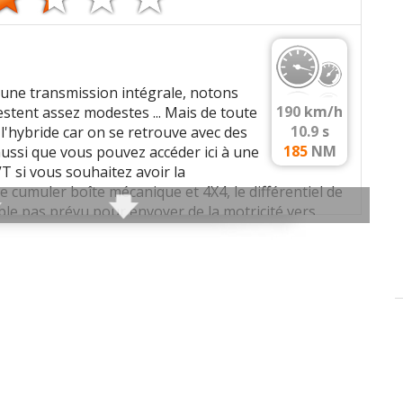
d'une transmission intégrale, notons
190
km/h
stent assez modestes ... Mais de toute
10.9
s
 l'hybride car on se retrouve avec des
mmenter cet avis
185
NM
ssi que vous pouvez accéder ici à une
 si vous souhaitez avoir la
e sous le commentaire après validation)
 cumuler boîte mécanique et 4X4, le différentiel de
ble pas prévu pour envoyer de la motricité vers
T / 4X4 que le C-HR est le plus lourd, même un peu
1460 et 1510 kg contre 1380 à 1460 sur l'hybride. C'est
nd elle est en traction / mécanique avec un poids
 les autres
avis >>
n d'un moteur peu énergique.
/min
) favorisant une consommation réduite.