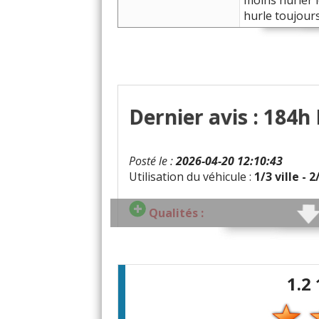
moins hurler 
hurle toujour
Dernier avis : 184h
Posté le :
2026-04-20 12:10:43
Utilisation du véhicule :
1/3 ville - 
Qualités :
Défauts :
coûts de réparation d
1.2
Consommation moyenne :
5l
Problèmes rencontrés :
Panne