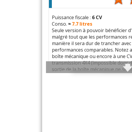
Panne feu avant droit à 157000 km
Chaque feu coûte 2 000 € !!!!
Puissance fiscale :
6 CV
Conso.
≈
7.7
litres
Seule version à pouvoir bénéficier 
malgré tout que les performances re
manière il sera dur de trancher avec
Co
performances comparables. Notez au
boîte mécanique ou encore à une CVT
(Votre post sera visibl
transmission 4X4 (impossible donc de
sortie de la boîte mécanique ne sem
l'arrière). C'est donc en version CV
plus que l'hybride (on est ici entre 
aussi la version la moins lourde qua
Tous
situé entre 1320 et 1425 kg .
Couple limité qui donne la sensatio
Couple moteur qui arrive tôt (
1500t