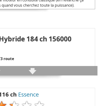
le moteur en conduite classique (en revanche ça
s quand vous cherchez toute la puissance).
 Hybride 184 ch 156000
2/3 route
émentiels liés aux optiques avant
 116 ch
Essence
 feu avant gauche à 138000 km