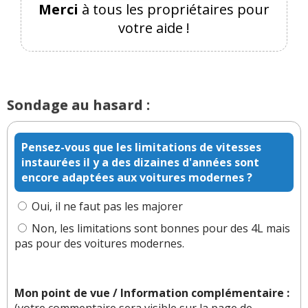
Merci
à tous les propriétaires pour
votre aide !
(Votre post sera visible sous le commentaire)
Par
mama4
(Date : 2018-09-23 17:24:34)
Sondage au hasard :
Il y a un soupçon de Scénic 1 dans le ligne du Xsara
Picasso, non?
Pensez-vous que les limitations de vitesses
instaurées il y a des dizaines d'années sont
encore adaptées aux voitures modernes ?
Il y a
1
réaction(s) sur ce commentaire :
Oui, il ne faut pas les majorer
Non, les limitations sont bonnes pour des 4L mais
pas pour des voitures modernes.
Par
Admin
ADMINISTRATEUR DU SITE
(2018-09-23 19:15:20) : Vous trouvez ? Peut-être
au niveau des montants et petites vitres de
Mon point de vue / Information complémentaire :
custode à l'avant ...