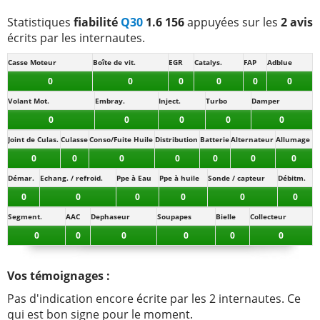
Statistiques
fiabilité
Q30
1.6 156
appuyées sur les
2 avis
-
Calculateur d'air bag, vibration dans le volant, voyant
écrits par les internautes.
allumé, problème du calculateur d'air bag qui n'aurait
pas fonctionné en cas de choc, - fac ...
Lire la suite >>
Casse Moteur
Boîte de vit.
EGR
Catalys.
FAP
Adblue
0
0
0
0
0
0
-
Un capteur défectueux, rien de bien grave
(+)
Volant Mot.
Embray.
Inject.
Turbo
Damper
-
L'électronique est une catastrophe sur ce véhicule et
0
0
0
0
0
c'est vraiment bien dommage.
(+)
Joint de Culas.
Culasse
Conso/Fuite Huile
Distribution
Batterie
Alternateur
Allumage
0
0
0
0
0
0
0
-
Bruit au roue arrière quoi je ses pa le véhicule a 173000
km
(+)
Démar.
Echang. / refroid.
Ppe à Eau
Ppe à huile
Sonde / capteur
Débitm.
0
0
0
0
0
0
-
Rien à 123 000 Km
(+)
Segment.
AAC
Dephaseur
Soupapes
Bielle
Collecteur
0
0
0
0
0
0
-
Feux diurnes qu il faut changer
(+)
-
Feux diurnes qu il faut changer
(+)
Vos témoignages :
Pas d'indication encore écrite par les 2 internautes. Ce
qui est bon signe pour le moment.