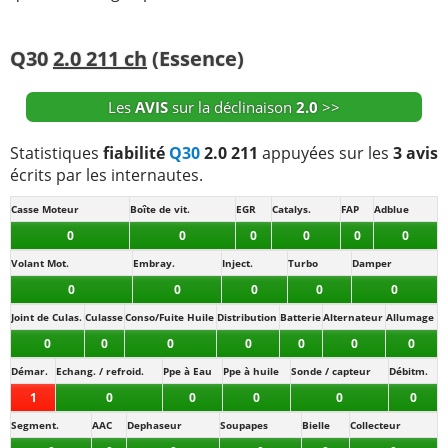
+ d'INFOS
sur la déclinaison
2.2d 170 ch
>>
Q30
2.0 211 ch
(Essence)
Les
AVIS
sur la déclinaison
2.0
>>
Statistiques
fiabilité
Q30
2.0 211
appuyées sur les
3 avis
écrits par les internautes.
Casse Moteur
Boîte de vit.
EGR
Catalys.
FAP
Adblue
0
0
0
0
0
0
Volant Mot.
Embray.
Inject.
Turbo
Damper
0
0
0
0
0
Joint de Culas.
Culasse
Conso/Fuite Huile
Distribution
Batterie
Alternateur
Allumage
0
0
0
0
0
0
0
Démar.
Echang. / refroid.
Ppe à Eau
Ppe à huile
Sonde / capteur
Débitm.
1
0
0
0
0
0
Segment.
AAC
Dephaseur
Soupapes
Bielle
Collecteur