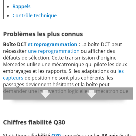
Rappels
Contrôle technique
Problèmes les plus connus
Boîte DCT
et reprogrammation
:
La boîte DCT peut
nécessiter
une reprogrammation
ou afficher des
défauts de sélection. Cette transmission d'origine
Mercedes utilise une mécatronique qui pilote les deux
embrayages et les rapports. Si les adaptations ou
les
capteurs
de position ne sont plus cohérents, les
passages deviennent hésitants et la boîte peut
demander une intervention logicielle ou mécatronique.
Batterie 12 V :
La batterie peut se décharger de façon
répétée, parfois en quelques semaines. Le problème
peut venir de l'accumulateur, mais aussi d'un
module
Chiffres fiabilité Q30
électronique
qui reste actif à l'arrêt. Le courant de repos
doit être mesuré véhicule verrouillé, avec contrôle des
Statistiques
fiabilité
Q30
appuyées sur les
38 avis
écrits