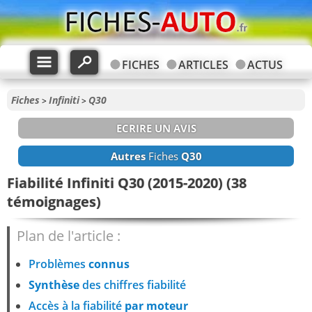
FICHES
ARTICLES
ACTUS
Fiches
Infiniti
Q30
>
>
ECRIRE UN AVIS
Autres
Fiches
Q30
Fiabilité Infiniti Q30 (2015-2020) (38
témoignages)
Plan de l'article :
Problèmes
connus
Synthèse
des chiffres fiabilité
Accès à la fiabilité
par moteur