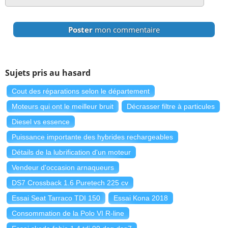
Poster
mon commentaire
Sujets pris au hasard
Cout des réparations selon le département
Moteurs qui ont le meilleur bruit
Décrasser filtre à particules
Diesel vs essence
Puissance importante des hybrides rechargeables
Détails de la lubrification d'un moteur
Vendeur d'occasion arnaqueurs
DS7 Crossback 1.6 Puretech 225 cv
Essai Seat Tarraco TDI 150
Essai Kona 2018
Consommation de la Polo VI R-line