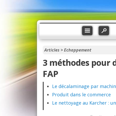
Articles
>
Echappement
3 méthodes pour d
FAP
Le décalaminage par machin
Produit dans le commerce
Le nettoyage au Karcher : 