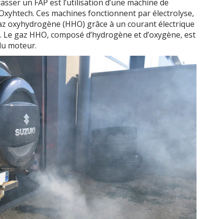
sser un FAP est l’utilisation d’une machine de
Oxyhtech. Ces machines fonctionnent par électrolyse,
az oxyhydrogène (HHO) grâce à un courant électrique
ue. Le gaz HHO, composé d’hydrogène et d’oxygène, est
 du moteur.