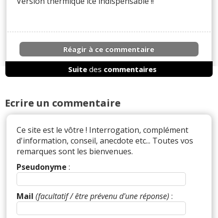
Version thermique ice indispensable !!
Réagir à ce commentaire
Suite
des
commentaires
(Votre post sera visible sous le commentaire)
Ecrire un commentaire
Par
Marshall
TOP CONTRIBUTEUR
(Date :
2024-06-14 14:45:57)
Ce site est le vôtre ! Interrogation, complément
d'information, conseil, anecdote etc... Toutes vos
Plutôt en phase avec vous, Admin.
remarques sont les bienvenues.
Pseudonyme
:
Non seulement l'esthétique extérieure est
particulièrement maladroite (la face avant est
pour moi juste affreuse et les proportions du
Mail
(facultatif / être prévenu d'une réponse)
:
profil franchement pas terrible), mais en plus
l'intérieur, plus encore que psychédélique, fait