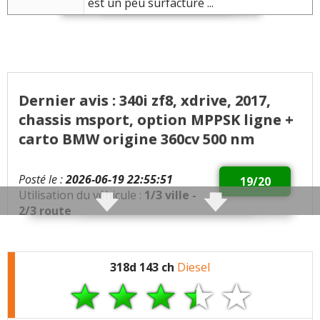
est un peu surfacturé ...
Dernier avis : 340i zf8, xdrive, 2017,
chassis msport, option MPPSK ligne +
carto BMW origine 360cv 500 nm
Posté le :
2026-06-19 22:55:51
19/20
Utilisation du véhicule :
1/3 ville -
2/3 route
Qualités :
Possesseur d'une GT 340i MPPSK
Luxury, surement un des seuls exemplaires en
318d 143 ch
Diesel
France et ce depuis 2022. Moteur B58... 360cv et 500
nm de couple option d'origine BMW. Mesuré
environ 380 cv au banc ...