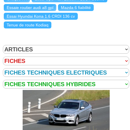
Essaie routier audi a8 gpl
Mazda 6 fiabilité
Essai Hyundai Kona 1.6 CRDI 136 cv
Tenue de route Kodiaq