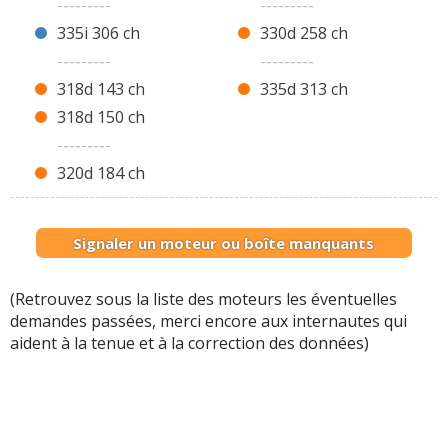
---------
---------
335i 306 ch
330d 258 ch
---------
---------
318d 143 ch
335d 313 ch
318d 150 ch
---------
320d 184 ch
Signaler un moteur ou boîte manquants
(Retrouvez sous la liste des moteurs les éventuelles
demandes passées, merci encore aux internautes qui
aident à la tenue et à la correction des données)