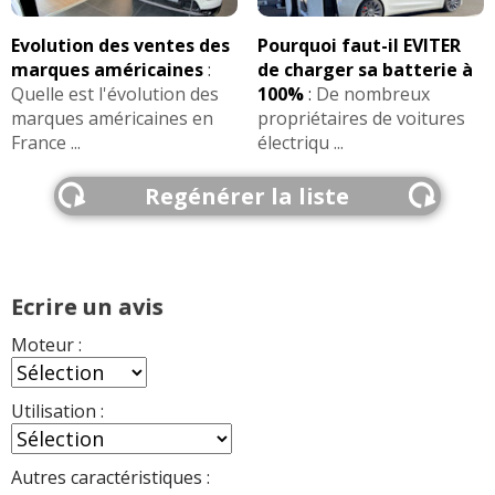
Exemples de concurrentes :
,
FIABILITE
335i
Octavia 2.0 TSI 245 ch
de cette motorisation
>>
Evolution des ventes des
Pourquoi faut-il EVITER
,
,
Classe C 300 245 ch
Serie 5 528i 245 ch
A6 2.0 TFSI 252
marques américaines
:
de charger sa batterie à
,
,
,
.
ch
Classe E 300 245 ch
XE 2.0 240 ch
S60 2.0 T5 240 ch
AVIS
335i
Les
sur la déclinaison
>>
Quelle est l'évolution des
100%
:
De nombreux
marques américaines en
propriétaires de voitures
FIABILITE
328i
de cette motorisation
>>
France ...
électriqu ...
AVIS
328i
Les
sur la déclinaison
>>
Regénérer la liste
Ecrire un avis
Moteur :
Utilisation :
Autres caractéristiques :