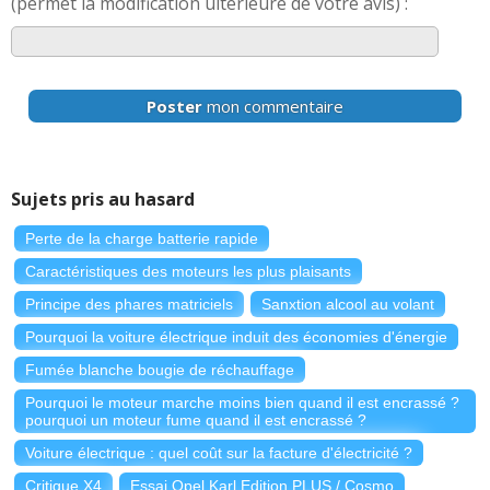
(permet la modification ultérieure de votre avis) :
Poster
mon commentaire
Sujets pris au hasard
Perte de la charge batterie rapide
Caractéristiques des moteurs les plus plaisants
Principe des phares matriciels
Sanxtion alcool au volant
Pourquoi la voiture électrique induit des économies d'énergie
Fumée blanche bougie de réchauffage
Pourquoi le moteur marche moins bien quand il est encrassé ?
pourquoi un moteur fume quand il est encrassé ?
Voiture électrique : quel coût sur la facture d'électricité ?
Critique X4
Essai Opel Karl Edition PLUS / Cosmo