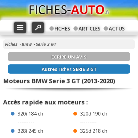
FICHES
ARTICLES
ACTUS
Fiches
Bmw
Serie 3 GT
>
>
ECRIRE UN AVIS
Autres
Fiches
SERIE 3 GT
Moteurs BMW Serie 3 GT (2013-2020)
Accès rapide aux moteurs :
320i 184 ch
320d 190 ch
---------
---------
328i 245 ch
325d 218 ch