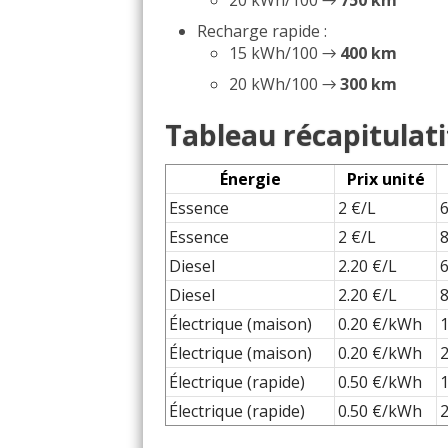
20 kWh/100 →
750 km
Recharge rapide :
15 kWh/100 →
400 km
20 kWh/100 →
300 km
Tableau récapitulati
Énergie
Prix unité
Essence
2 €/L
Essence
2 €/L
Diesel
2.20 €/L
Diesel
2.20 €/L
Électrique (maison)
0.20 €/kWh
Électrique (maison)
0.20 €/kWh
Électrique (rapide)
0.50 €/kWh
Électrique (rapide)
0.50 €/kWh