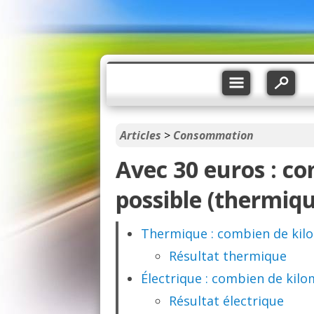
Articles
>
Consommation
Avec 30 euros : c
possible (thermiqu
Thermique : combien de kilo
Résultat thermique
Électrique : combien de kilo
Résultat électrique