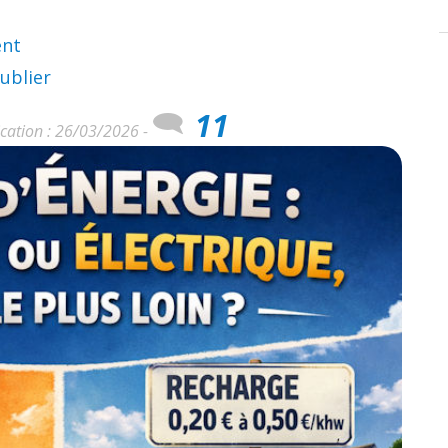
ent
ublier
11
cation : 26/03/2026 -