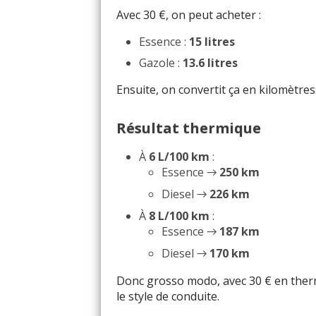
Avec 30 €, on peut acheter :
Essence :
15 litres
Gazole :
13.6 litres
Ensuite, on convertit ça en kilomètres
Résultat thermique
À
6 L/100 km
:
Essence →
250 km
Diesel →
226 km
À
8 L/100 km
:
Essence →
187 km
Diesel →
170 km
Donc grosso modo, avec 30 € en ther
le style de conduite.