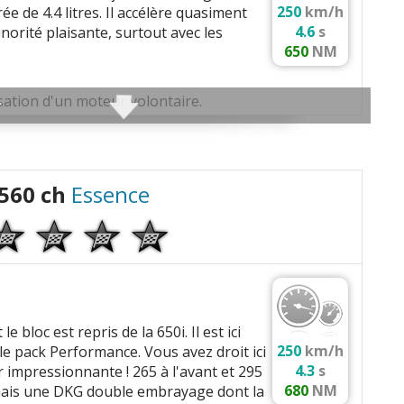
250
km/h
eur classique
e de 4.4 litres. Il accélère quasiment
4.6
s
orité plaisante, surtout avec les
650
NM
conditions climatiques
)
n 10.2:1
ation d'un moteur volontaire.
-
Meilleure répartition des masses
)
gnaler une erreur
560 ch
Essence
e de route / Conso idéal
)
r/min, 650 Nm a 2000 tr/min
ertisseur)
 (
5 DERNIERS
témoignages) :
oupe 2015 xDrive MSport 20cv jantes20)
le bloc est repris de la 650i. Il est ici
640d 313 ch Année 2017, jantes 20 pouces, 112000km,
papes/cyl, En V
250
km/h
e pack Performance. Vous avez droit ici
-
Meilleure répartition des masses
)
0 bars, Injecteurs solenoides
4.3
s
 impressionnante ! 265 à l'avant et 295
tes 19 m sport 2017)
680
NM
ci mais une DKG double embrayage dont la
in-scroll