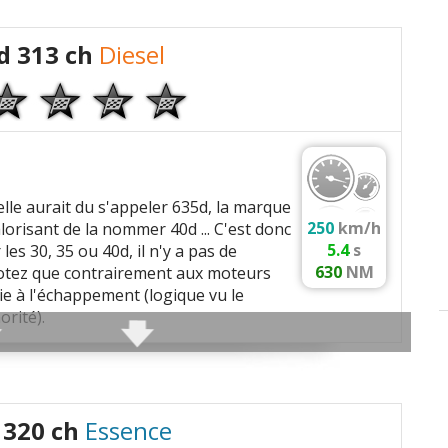
tre voiture pour la ville].
d 313 ch
Diesel
n grand plaisir sur route sèche, mais aussi mouillée.
 exclusive.
long capot.
 bmw...)
 elle aurait du s'appeler 635d, la marque
250
km/h
alorisant de la nommer 40d ... C'est donc
0 km.
5.4
s
 les 30, 35 ou 40d, il n'y a pas de
630
NM
Notez que contrairement aux moteurs
 vitesse a perdu ses lumières.
rie à l'échappement (logique vu le
orité).
ation d'un moteur volontaire.
/min
) favorisant une consommation réduite.
 320 ch
Essence