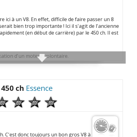
énération
re ici à un V8. En effet, difficile de faire passer un 8
r/min, 450 Nm a 1400 tr/min
rait bien trop importante ! Ici il s'agit de l'ancienne
pidement (en début de carrière) par le 450 ch. Il est
eur classique
papes/cyl, En ligne
ation d'un moteur volontaire.
0 bars, Injecteurs solenoides
n 16.5:1
/min
) favorisant une consommation réduite.
in-scroll
ison entre arbres à c.)
 450 ch
Essence
 cette motorisation
650i
>>
gnaler une erreur
ement
ur la déclinaison
650i
>>
ertisseur)
7 ch. C'est donc toujours un bon gros V8 à