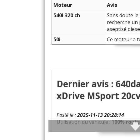
Moteur
Avis
540i 320 ch
Sans doute le 
recherche un 
aseptisé diesel
50i
Ce moteur a t
Dernier avis : 640
xDrive MSport 20cv
Posté le :
2025-11-13 20:28:14
Utilisation du véhicule :
100% route
Qualités :
Voiture très agréable