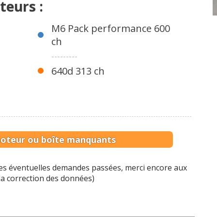
teurs :
M6 Pack performance 600
ch
---------
640d 313 ch
moteur ou boîte manquants
 les éventuelles demandes passées, merci encore aux
 la correction des données)