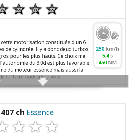
 5 ans,
mmenter cet avis
cette motorisation constituée d'un 6
r/min, 630 Nm a 1500 tr/min
250
km/h
res de cylindrée. Il y a donc deux turbos,
e sous le commentaire après validation)
5.4
s
gros pour les plus hauts. Ce choix me
450
NM
 l'autonomie du 3.0d est plus favorable.
calme du moteur essence mais aussi la
papes/cyl, En ligne
 lui faire hausser la voix.
800 bars, Injecteurs piezoelectriques, Rampe
 les autres
avis >>
ation d'un moteur volontaire.
-turbo sequentiel
/min
) favorisant une consommation réduite.
 407 ch
Essence
ison entre arbres à c.)
ement