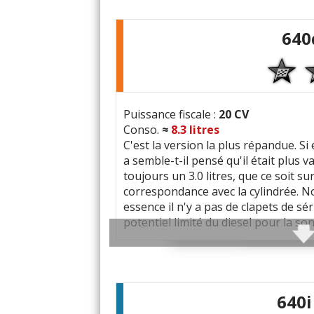
Excellente (auto)routière [j'ai une au
640
4 roues motrices, pneus bas 20"... u
Belle finition intérieure, cuir Nappa
Nombreuses options.
Puissance fiscale :
20 CV
Défauts :
Encombrement en ville : 
Conso.
≈
8.3
litres
Coût d'entretien (pneus, concession
C'est la version la plus répandue. Si
a semble-t-il pensé qu'il était plus v
Consommation moyenne :
9 L/10
toujours un 3.0 litres, que ce soit sur
correspondance avec la cylindrée. 
Problèmes rencontrés :
Levier de
essence il n'y a pas de clapets de sé
Suspensions.
potentiel limité du diesel pour la son
Barres de torsion.
Fuite pont AR.
Couple généreux qui procure la sens
Note :
16/20
Couple moteur qui arrive tôt (
1500t
640i
Caractéristiques techniques
: