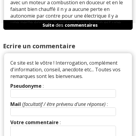
avec un moteur a combustion en douceur et en le
faisant bien chauffé il n y a aucune perte en
autonomie par contre pour une électrique il y a
une perte énorme le moteur à explosion est une
Suite
des
commentaires
énergie renouvelable avec la chaleur du moteur
qui réchauffe l habitacle et l inertie du moteur qui
alimente tout les accessoires
Ecrire un commentaire
Ce site est le vôtre ! Interrogation, complément
d'information, conseil, anecdote etc... Toutes vos
Réagir à ce commentaire
remarques sont les bienvenues.
Pseudonyme
:
(Votre post sera visible sous le commentaire)
Mail
(facultatif / être prévenu d'une réponse)
:
Par
hosuyaka
TOP CONTRIBUTEUR
(Date :
Votre commentaire
:
2026-01-30 18:55:33)