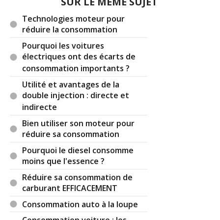
tronconneuse stihl j'ai un clapet d'entrée d'air
SUR LE MÊME SUJET
avec un mode été et un mode hiver. Dans un cas
Technologies moteur pour
la prise d'air se fait en direct. Dans l'autre, l'air
réduire la consommation
chemine autour de l'échappement avant d'entrer,
ce qui le réchauffe au préalable. Par contre gare
Pourquoi les voitures
à bien le remettre en mode normal dès le retour
électriques ont des écarts de
des beaux jours car c'est vite la surchauffe...
consommation importants ?
Utilité et avantages de la
Réagir à ce commentaire
double injection : directe et
indirecte
(Votre post sera visible sous le commentaire)
Bien utiliser son moteur pour
réduire sa consommation
Pourquoi le diesel consomme
moins que l'essence ?
Réduire sa consommation de
carburant EFFICACEMENT
Consommation auto à la loupe
Consommation voiture : les