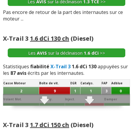
Les
AVIS
sur la déclinaison
1.3 TCE
>>
Pas encore de retour de la part des internautes sur ce
moteur ...
X-Trail 3
1.6 dCi 130 ch
(Diesel)
Les
AVIS
sur la déclinaison
1.6 dCi
>>
Statistiques
fiabilité
X-Trail 3
1.6 dCi 130
appuyées sur
les
87 avis
écrits par les internautes.
Casse Moteur
Boîte de vit.
EGR
Catalys.
FAP
Adblue
2
9
1
1
3
0
Volant Mot.
Embray.
Inject.
Turbo
Damper
0
0
0
12
0
Joint de
Conso/Fuite
Culasse
Distribution
Batterie
Alternateur
Allumage
Culas.
Huile
X-Trail 3
1.7 dCi 150 ch
(Diesel)
0
1
1
3
0
0
1