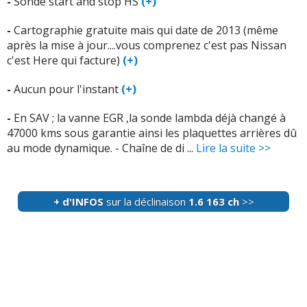
-
Sonde start and stop HS
(+)
géométrie variable peut aussi gripper si les dépôts
s'accumulent.
-
Cartographie gratuite mais qui date de 2013 (même
après la mise à jour....vous comprenez c'est pas Nissan
1.7 dCi 150 ch :
Le 1.7 dCi 150 ch peut présenter des
c'est Here qui facture)
(+)
messages de FAP ou d'AdBlue et un embrayage qui
broute tôt. Le système de dépollution dépend de
-
Aucun pour l'instant
(+)
capteurs de pression et de température ; si la
régénération est mal pilotée ou interrompue, le moteur
-
En SAV ; la vanne EGR ,la sonde lambda déjà changé à
perd du couple et affiche des
alertes antipollution
.
47000 kms sous garantie ainsi les plaquettes arrières dû
au mode dynamique. - Chaîne de di ...
Lire la suite >>
2.0 dCi 177 ch :
Le 2.0 dCi 177 ch peut être associé à des
défauts de boîte automatique, avec bruit, passage
irrégulier ou accélération incohérente en décélération.
Le pilotage hydraulique de la transmission doit gérer le
+ d'INFOS
sur la déclinaison
1.6 163 ch
>>
couple du diesel ; si les pressions ou les embrayages
internes dérivent, la boîte devient hésitante et peut
nécessiter une intervention lourde.