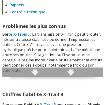
Rappels
Contrôle technique
Problèmes les plus connus
Boî
te X-Tronic
:
La transmission X-Tronic peut brouter,
hésiter à vitesse stabilisée ou donner l'impression de
patiner. Cette CVT travaille avec une pression
hydraulique précise pour maintenir la chaîne métallique
entre ses poulies. Si la gestion ou l'hydraulique se
dérègle, le régime moteur varie brutalement et la voiture
peut donner des à-coups, notamment à froid ou sur
autoroute.
Boîte mécanique :
La boîte manuelle peut aussi
générer des blocages de sélection. La tringlerie, les
câbles de commande ou
les synchros
peuvent perdre
Chiffres fiabilité X-Trail 3
leur précision, avec un levier dur et des rapports qui
s'engagent mal. Une commande mal réglée peut donner
Statistiques
fiabilité
X-Trail 3
appuyées sur les
98 avis