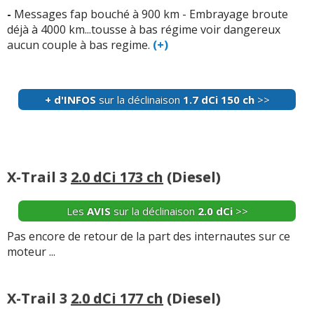
dizaine de kilometres;je n'ai jamais reussi a connecté
-
Messages fap bouché à 900 km - Embrayage broute
mon portable a la voiture pour les applicati ...
Lire la suite
déjà à 4000 km...tousse à bas régime voir dangereux
>>
aucun couple à bas regime.
(+)
-
Ecran tactile dont le "tactile" ne fonctionne pas tjrs,
commandes radio au volant non opérationnelles
(+)
+ d'INFOS
sur la déclinaison
1.7 dCi 150 ch
>>
-
Boîte auto, craquements, toit, radars recul.
(+)
-
Aucun pour l instant
(+)
-
Fap bouché à 4 mois et 10000kms, régénération sous
X-Trail 3
2.0 dCi 173 ch
(Diesel)
garantie,disques avant voilés à 14000kms, sous garantie
et remplacement moyeux de roue sûre ...
Lire la suite >>
Les
AVIS
sur la déclinaison
2.0 dCi
>>
-
Fap encrassé, Nissan me dit que c'est mon utilisation
Pas encore de retour de la part des internautes sur ce
qui fait qu'il s'en fasse et que je ne fais pas assez de long
moteur ...
parcours, je pense que c'est une ...
Lire la suite >>
-
FREIN PLAQUETTE ET PNEU USEES
(+)
X-Trail 3
2.0 dCi 177 ch
(Diesel)