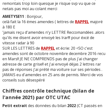
-
Carter de distribution changer avec joint à 1400 km -
remontais trop loin quesque je risque svp vu que ce
boite de vitesse qui bloque par moment donc nissan
netais pas moi au colant merci
n'arrive pas avoir
(+)
AMETYSE11
: Bonjour,
celà fait la 16 émes amendes ( lettres de
RAPPEL
majoré
-
RAS pour l'instant.
(+)
à 180 E
'jamais reçu d'amendes n'y LETTRE Reccomandées .alors
-
Premiére année changement turbo - deuxiéme année
qu'ils me disent avoir envoyé les lrar!!! pour éxcé de
casse moteur et turbo - Troisiéme annéechangement
vitesse radar à 90
boite de transfert ,dysfonctionnement climati ...
Lire la
SUR LES LETTRES de
RAPPEL
et écrie: 20 <5O c'est
suite >>
amendes sont de octobre novembre decembre 2016 recu
-
GROS PROBLÈME DE FIABILITÉ - Turbo cassé a
en Mars!! JE NE COMPRENDS pas de plus j'ai changer
48000km - Pot Catalytique a remplacer a 48000km a
adresse de carte grise!! et j'ai envoyé déjas 2 lettres rar
cause encrassement - SAV Nissan inexistant
(+)
pas de réponses j'ai prété ma voiture sur ses périodes .
JAMAIS eu d'amendes en 25 ans de permis. Merci de vos
-
Bruit dans la direction - Siège conducteur qui grince
conseils suis désespéré
sans arrêt - Fragilité de la peinture au bout de 4 mois
plein d’éclats de peinture(vé ...
Lire la suite >>
Chiffres contrôle technique (bilan de
l'année 2021) par OTC UTAC
-
Ras...sauf bruits parasites plastiques non résolus en
concession
(+)
Petit extrait
des données du bilan
2022
(CT passés en