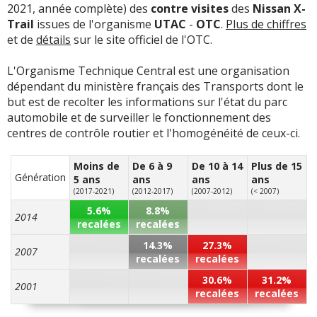
2021, année complète) des
contre visites
des
Nissan X-
-
Casse turbo nécessitant remplacement du bloc moteur
Trail
issues de l'organisme
UTAC
-
OTC
.
Plus de chiffres
à 76000kms (pris en garantie Nissan) - Casse maître-
et de
détails
sur le site officiel de l'OTC.
cylindre et étrier de frein ARD à 84000 k ...
Lire la suite >>
L'Organisme Technique Central est une organisation
-
SAV pas à la hauteur. - 2 révisions et pas de véhicules
dépendant du ministère français des Transports dont le
de courtoisie dispo. - 1 crevaison avant et changement
but est de recolter les informations sur l'état du parc
des 2 pneus, dont 1 est sorti crevé ...
Lire la suite >>
automobile et de surveiller le fonctionnement des
centres de contrôle routier et l'homogénéité de ceux-ci.
-
Turbo explosé à 23000 km. Sous garantie, mais prise
en charge par SAV très pénible.
(+)
Moins de
De 6 à 9
De 10 à 14
Plus de 15
Génération
5 ans
ans
ans
ans
-
Turbo HS à 80000km. Problème récurrent sur ces
(2017-2021)
(2012-2017)
(2007-2012)
(< 2007)
moteurs non reconnu par Nissan
(+)
5.6%
8.8%
2014
recalées
recalées
-
Climatisation qui ne fonctionne pas car sonde qui gèle
14.3%
27.3%
sur les longs trajets !!!! il ^parait , selon le
2007
recalées
recalées
concessionnaire que c'est un défaut connu et ...
Lire la
30.6%
31.2%
suite >>
2001
recalées
recalées
-
Claquements et cliquetis moteur ,vibrations en