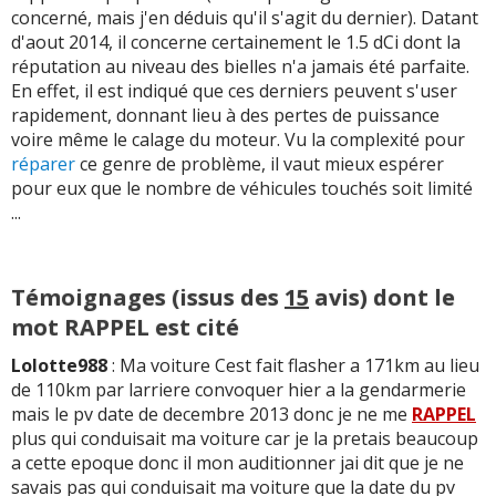
concerné, mais j'en déduis qu'il s'agit du dernier). Datant
-
Clim, feux de croisement qui éclaire à 10m!, bruit bruit
d'aout 2014, il concerne certainement le 1.5 dCi dont la
bruit de caisse sur autoroute, etc.........
(+)
réputation au niveau des bielles n'a jamais été parfaite.
En effet, il est indiqué que ces derniers peuvent s'user
-
Successions de problèmes depuis sa livraison - Apres 2
rapidement, donnant lieu à des pertes de puissance
mois panne vanne EGR. - Entre 1 an et 2 ans problème de
voire même le calage du moteur. Vu la complexité pour
régénération puis au final changem ...
Lire la suite >>
réparer
ce genre de problème, il vaut mieux espérer
pour eux que le nombre de véhicules touchés soit limité
-
Climatisation condensateur HS, SAV en vacances! capot
...
qui vibre même à faible vitesse. Start and Stop qui
marche de façon aléatoire.
(+)
-
Casse Turbo à 63 000Km
(+)
Témoignages (issus des
15
avis) dont le
mot RAPPEL est cité
-
Aucun a ce jour
(+)
Lolotte988
: Ma voiture Cest fait flasher a 171km au lieu
-
Turbo et catalyseur HS à 40000 kms - SAV Nissan
de 110km par larriere convoquer hier a la gendarmerie
incompétent - Absence de prêt d'un véhicule le temps de
mais le pv date de decembre 2013 donc je ne me
RAPPEL
la réparation dans le cadre d'une panne c ...
Lire la suite
plus qui conduisait ma voiture car je la pretais beaucoup
>>
a cette epoque donc il mon auditionner jai dit que je ne
savais pas qui conduisait ma voiture que la date du pv