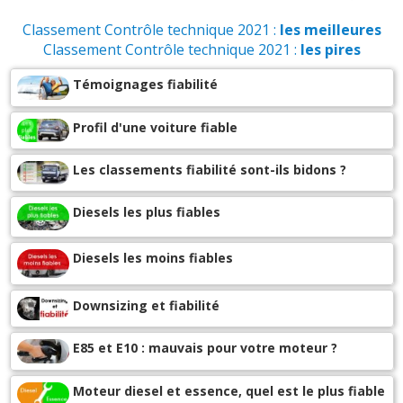
accélération et manque de performance. - Problème
Classement Contrôle technique 2021 :
les meilleures
signalé plusieurs fois et pas de problème détec ...
Lire la
Classement Contrôle technique 2021 :
les pires
suite >>
Témoignages fiabilité
-
Star and stop
(+)
-
Une durite de gasoil et un ventilateur de radiateur. en
Profil d'une voiture fiable
250000 km.
(+)
Les classements fiabilité sont-ils bidons ?
-
Joint de carter de distribution... Tôle d'un côté et Alu de
l'autre. Ça ne marche pas fort en dilatation......
(+)
Diesels les plus fiables
-
Détecteur de freinage urgence se met en default à
Diesels les moins fiables
chaque voyage
(+)
-
Boîte auto à changer à 98000 kms! Une honte, et
Downsizing et fiabilité
aucune aide de Nissan, je suis depuis 2 mois sans voiture
et Nissan me fait poireauter, ils m’ ...
Lire la suite >>
E85 et E10 : mauvais pour votre moteur ?
-
Ventilateur fragile. Problème récurrent apparemment
Moteur diesel et essence, quel est le plus fiable
(+)