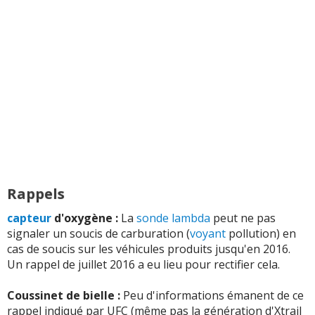
le remplacement de la boite de vitesses à 28500 kms
(+)
-
électronique et mécanique
(+)
-
Enrouleur de ceintures
(+)
-
Sonde a remplacee et maintenant le turbo
(+)
-
- Etanchéité feux arrière. - Echange BV (marche arrière
qui saute) - Echange bougie préchauffage (3 fois).
L'allumage est toujours aussi difficil ...
Lire la suite >>
-
Conso instantanée au ralenti = 15 l/100 !!
(+)
Rappels
-
Boite de vitesse qui saute en marche arrière
(+)
capteur
d'oxygène :
La
sonde lambda
peut ne pas
signaler un soucis de carburation (
voyant
pollution) en
-
Capot qui tremble, turbo
(+)
cas de soucis sur les véhicules produits jusqu'en 2016.
Un rappel de juillet 2016 a eu lieu pour rectifier cela.
-
Problème de boite de vitesse réglage a 45000 km de la
tringlerie mais toujours le problème d'accroche et a
Coussinet de bielle :
Peu d'informations émanent de ce
68000 km turbo HS
(+)
rappel indiqué par UFC (même pas la génération d'Xtrail