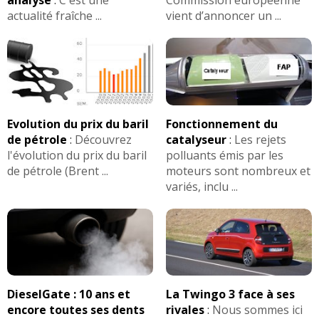
>>
actualité fraîche ...
vient d’annoncer un ...
+ d'INFOS
sur la déclinaison
1.6 dCi 130 ch
>>
Evolution du prix du baril
Fonctionnement du
de pétrole
:
Découvrez
catalyseur
:
Les rejets
l'évolution du prix du baril
polluants émis par les
de pétrole (Brent ...
moteurs sont nombreux et
variés, inclu ...
DieselGate : 10 ans et
La Twingo 3 face à ses
encore toutes ses dents
rivales
:
Nous sommes ici