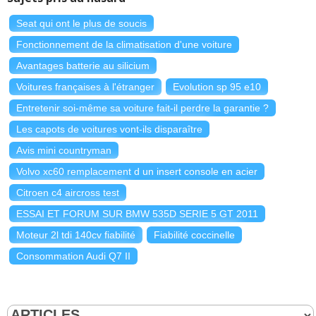
Seat qui ont le plus de soucis
Fonctionnement de la climatisation d'une voiture
Avantages batterie au silicium
Voitures françaises à l'étranger
Evolution sp 95 e10
Entretenir soi-même sa voiture fait-il perdre la garantie ?
Les capots de voitures vont-ils disparaître
Avis mini countryman
Volvo xc60 remplacement d un insert console en acier
Citroen c4 aircross test
ESSAI ET FORUM SUR BMW 535D SERIE 5 GT 2011
Moteur 2l tdi 140cv fiabilité
Fiabilité coccinelle
Consommation Audi Q7 II