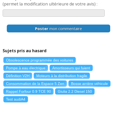
(permet la modification ultérieure de votre avis) :
Poster
mon commentaire
Sujets pris au hasard
Obsolescence programmée des voitures
Pompe à eau électrique
Amortisseurs qui fuient
Définition V2H
Moteurs à la distribution fragile
Consommation de la Espace 5 Zen
Bosse arrière véhicule
Rappel Forfour 0.9 TCE 90
Giulia 2.2 Diesel 150
Test audiA4