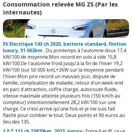
Consommation relevée MG ZS (Par les
internautes)
EV Electrique 143 ch 2020, batterie standard, finition
luxury, 51 062km
: Du printemps à l'automne doux 17,4
kW/100 de moyenne.Mon record en solo à vide 15,8
kW/100.De l'automne froid jusqu'à la fin de l'hiver 19,2
kW/100 (sur 50 000 km),+2kW sur la moyenne pendant
l'hiver.Mon pire record un mauvais jour, dispute de
famille, complication de maladie, retour d'un week-end
en parc d'attraction, coffre chargé, autoroute fluide,
vitesse maximale atteinte plusieurs fois (150 km/h au
compteur) intentionnellement 28,2 kW/100 sur une
charge. Ce n'est arrivé qu'une fois et je me suis fait
flashé pour combler le tout. Deux points et 90 euros au
lieu des 135.
1.0 T 111 ch 23870km, 2023, luxury
: Entre 6 et 8l, ça va