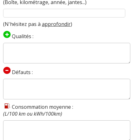
(Boîte, kilométrage, année, jantes...)
jusqu'à 20% avec une température moyenne
oscillant en
20
et
26
degré
.
avec la climatisation
enclenché
.
de la pluie sur 1/3 du trajet
.
et de nuit
(N'hésitez pas à
approfondir
)
sur environ la moitié du trajet ( consommation
d'aujourd'hui)
.
(XPower Electrique 435 ch Mg4
Qualités :
xpower)
problème signalé :
DERNIER
Le clapet de charge est cassé et ne se verrouille
Défauts :
pas correctement, j'attends la pièce depuis plus
d'un an. L'application MG bug souvent et peut
empêcher de lancer une charge. Vérins de coffre.
Mise à jour rare et même en insistant pour que
MG l'installe, ça peut ne pas l'être. Garantie
Consommation moyenne :
constructeur à la chinoise (du vent).
(XPower
(L/100 km ou kWh/100km)
Electrique 435 ch 2024, 28000km)
FIABILITE
XPower
de cette motorisation
Electrique
>>