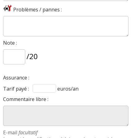
Problèmes / pannes :
AVIS
XPower Electrique
Les
sur la déclinaison
>>
Fiche détaillée
MG4 XPower Electrique 435 ch >>
Note :
/20
Assurance :
Tarif payé :
euros/an
Commentaire libre :
E-mail
facultatif