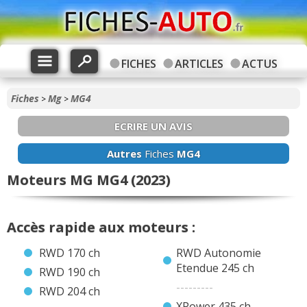
FICHES
ARTICLES
ACTUS
Fiches
Mg
MG4
>
>
ECRIRE UN AVIS
Autres
Fiches
MG4
Moteurs MG MG4 (2023)
Accès rapide aux moteurs :
RWD 170 ch
RWD Autonomie
Etendue 245 ch
RWD 190 ch
---------
RWD 204 ch
XPower 435 ch