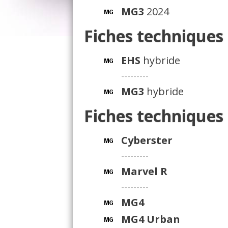
MG3
2024
Fiches techniques
EHS
hybride
---------
MG3
hybride
Fiches techniques
Cyberster
---------
Marvel R
---------
MG4
MG4 Urban