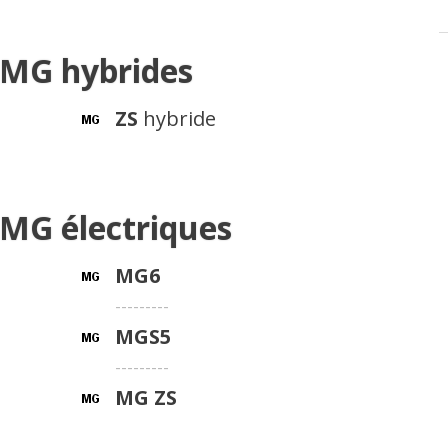
 MG hybrides
ZS
hybride
 MG électriques
MG6
---------
MGS5
---------
MG ZS