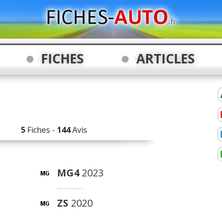
FICHES
ARTICLES
5
Fiches -
144
Avis
MG4
2023
---------
ZS
2020