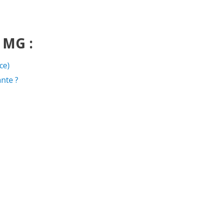
r MG :
ce)
nte ?