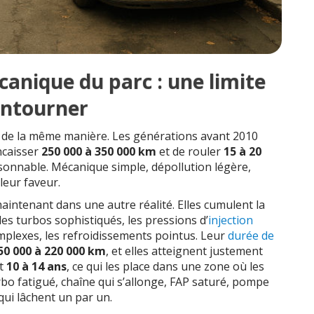
canique du parc : une limite
ontourner
as de la même manière. Les générations avant 2010
ncaisser
250 000 à 350 000 km
et de rouler
15 à 20
sonnable. Mécanique simple, dépollution légère,
leur faveur.
aintenant dans une autre réalité. Elles cumulent la
 les turbos sophistiqués, les pressions d’
injection
omplexes, les refroidissements pointus. Leur
durée de
50 000 à 220 000 km
, et elles atteignent justement
nt
10 à 14 ans
, ce qui les place dans une zone où les
rbo fatigué, chaîne qui s’allonge, FAP saturé, pompe
qui lâchent un par un.