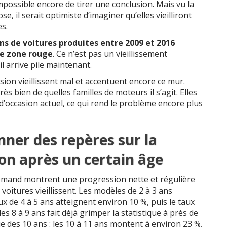
mpossible encore de tirer une conclusion. Mais vu la
, il serait optimiste d’imaginer qu’elles vieilliront
s.
ons de voitures produites entre 2009 et 2016
e zone rouge
. Ce n’est pas un vieillissement
 il arrive pile maintenant.
ion vieillissent mal et accentuent encore ce mur.
 très bien de quelles familles de moteurs il s’agit. Elles
occasion actuel, ce qui rend le problème encore plus
nner des repères sur la
on après un certain âge
llemand montrent une progression nette et régulière
oitures vieillissent. Les modèles de 2 à 3 ans
x de 4 à 5 ans atteignent environ 10 %, puis le taux
es 8 à 9 ans fait déjà grimper la statistique à près de
que des 10 ans : les 10 à 11 ans montent à environ 23 %,