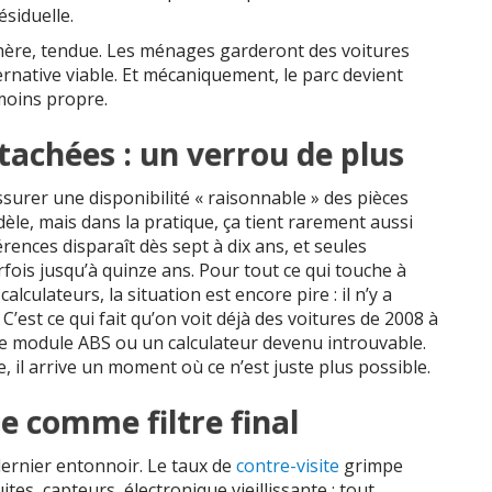
siduelle.
, chère, tendue. Les ménages garderont des voitures
ternative viable. Et mécaniquement, le parc devient
moins propre.
étachées : un verrou de plus
surer une disponibilité « raisonnable » des pièces
èle, mais dans la pratique, ça tient rarement aussi
ences disparaît dès sept à dix ans, et seules
fois jusqu’à quinze ans. Pour tout ce qui touche à
alculateurs, la situation est encore pire : il n’y a
’est ce qui fait qu’on voit déjà des voitures de 2008 à
le module ABS ou un calculateur devenu introuvable.
 il arrive un moment où ce n’est juste plus possible.
e comme filtre final
dernier entonnoir. Le taux de
contre-visite
grimpe
tes, capteurs, électronique vieillissante : tout