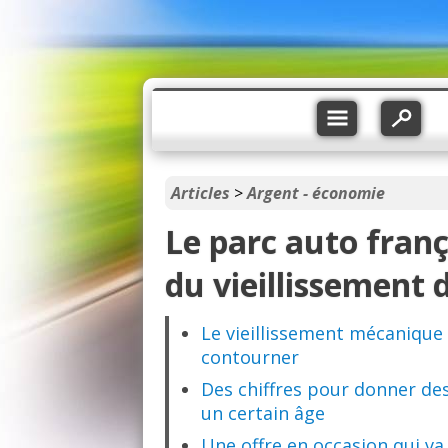
Articles
>
Argent - économie
Le parc auto franç
du vieillissement 
Le vieillissement mécanique 
contourner
Des chiffres pour donner des
un certain âge
Une offre en occasion qui v